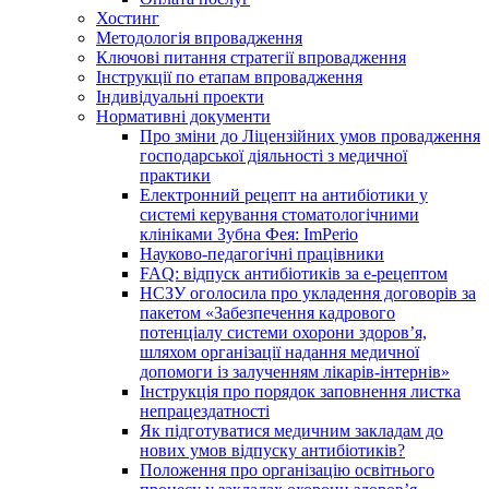
Хостинг
Методологія впровадження
Ключові питання стратегії впровадження
Інструкції по етапам впровадження
Індивідуальні проекти
Нормативні документи
Про зміни до Ліцензійних умов провадження
господарської діяльності з медичної
практики
Електронний рецепт на антибіотики у
системі керування стоматологічними
клініками Зубна Фея: ImPerio
Науково-педагогічні працівники
FAQ: відпуск антибіотиків за е-рецептом
НСЗУ оголосила про укладення договорів за
пакетом «Забезпечення кадрового
потенціалу системи охорони здоров’я,
шляхом організації надання медичної
допомоги із залученням лікарів-інтернів»
Інструкція про порядок заповнення листка
непрацездатності
Як підготуватися медичним закладам до
нових умов відпуску антибіотиків?
Положення про організацію освітнього