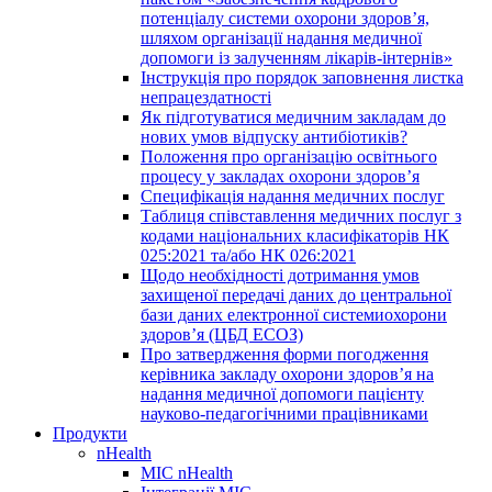
потенціалу системи охорони здоров’я,
шляхом організації надання медичної
допомоги із залученням лікарів-інтернів»
Інструкція про порядок заповнення листка
непрацездатності
Як підготуватися медичним закладам до
нових умов відпуску антибіотиків?
Положення про організацію освітнього
процесу у закладах охорони здоров’я
Специфікація надання медичних послуг
Таблиця співставлення медичних послуг з
кодами національних класифікаторів НК
025:2021 та/або НК 026:2021
Щодо необхідності дотримання умов
захищеної передачі даних до центральної
бази даних електронної системиохорони
здоров’я (ЦБД ЕСОЗ)
Про затвердження форми погодження
керівника закладу охорони здоров’я на
надання медичної допомоги пацієнту
науково-педагогічними працівниками
Продукти
nHealth
МІС nHealth