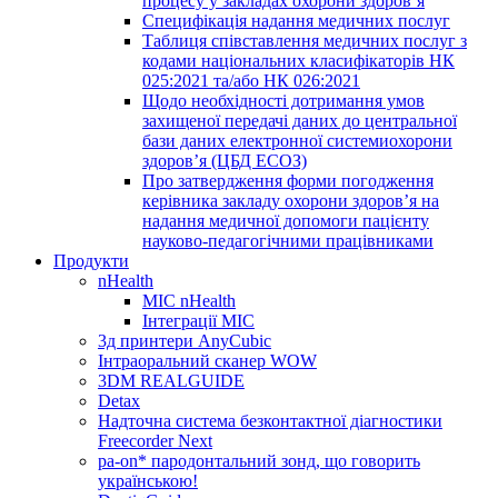
процесу у закладах охорони здоров’я
Специфікація надання медичних послуг
Таблиця співставлення медичних послуг з
кодами національних класифікаторів НК
025:2021 та/або НК 026:2021
Щодо необхідності дотримання умов
захищеної передачі даних до центральної
бази даних електронної системиохорони
здоров’я (ЦБД ЕСОЗ)
Про затвердження форми погодження
керівника закладу охорони здоров’я на
надання медичної допомоги пацієнту
науково-педагогічними працівниками
Продукти
nHealth
МІС nHealth
Інтеграції МІС
3д принтери AnyCubic
Інтраоральний сканер WOW
3DM REALGUIDE
Detax
Надточна система безконтактної діагностики
Freecorder Next
pa-on* пародонтальний зонд, що говорить
українською!