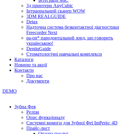
Інтеграції МІС
3д принтери AnyCubic
Інтраоральний сканер WOW
3DM REALGUIDE
Detax
Надточна система безконтактної діагностики
Freecorder Next
pa-on* пародонтальний зонд, що говорить
українською!
DentiqGuide
Стоматологічні навчальні комплекси
Каталоги
Новини та акції
Контакти
Про нас
Документи
DEMO
Зубна Фея
Релізи
Опис функціоналу
Системні вимоги для Зубної Феї ImPerio: 4D
Прайс-лист
Оплата послуг