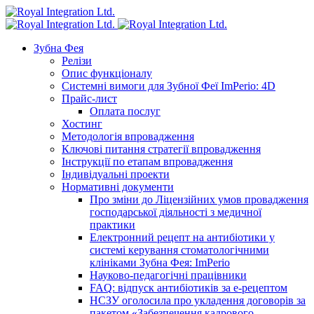
Зубна Фея
Релізи
Опис функціоналу
Системні вимоги для Зубної Феї ImPerio: 4D
Прайс-лист
Оплата послуг
Хостинг
Методологія впровадження
Ключові питання стратегії впровадження
Інструкції по етапам впровадження
Індивідуальні проекти
Нормативні документи
Про зміни до Ліцензійних умов провадження
господарської діяльності з медичної
практики
Електронний рецепт на антибіотики у
системі керування стоматологічними
клініками Зубна Фея: ImPerio
Науково-педагогічні працівники
FAQ: відпуск антибіотиків за е-рецептом
НСЗУ оголосила про укладення договорів за
пакетом «Забезпечення кадрового