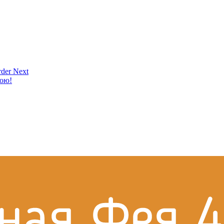
der Next
кою!