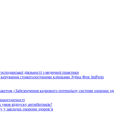
осподарської діяльності з медичної практики
 керування стоматологічними клініками Зубна Фея: ImPerio
акетом «Забезпечення кадрового потенціалу системи охорони здо
працездатності
 умов відпуску антибіотиків?
у у закладах охорони здоров’я