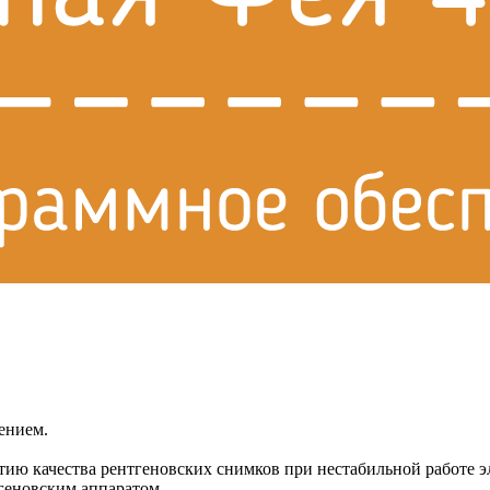
ением.
тию качества рентгеновских снимков при нестабильной работе э
геновским аппаратом.