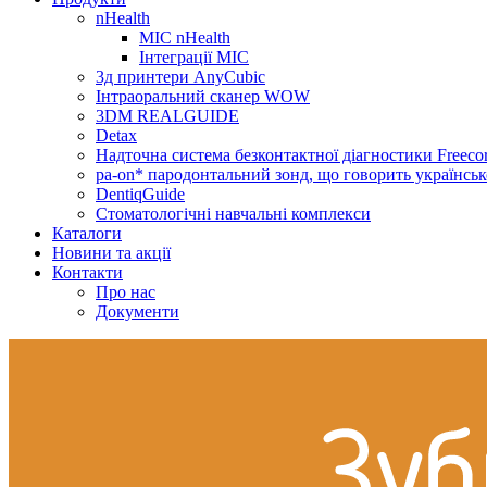
nHealth
МІС nHealth
Інтеграції МІС
3д принтери AnyCubic
Інтраоральний сканер WOW
3DM REALGUIDE
Detax
Надточна система безконтактної діагностики Freecor
pa-on* пародонтальний зонд, що говорить українсь
DentiqGuide
Стоматологічні навчальні комплекси
Каталоги
Новини та акції
Контакти
Про нас
Документи