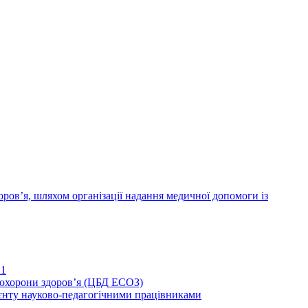
ров’я, шляхом організації надання медичної допомоги із
21
иохорони здоров’я (ЦБД ЕСОЗ)
єнту науково-педагогічними працівниками