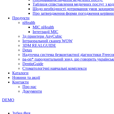
Таблиця співставлення медичних послуг з код
Щодо необхідності дотримання умов захищено
Про затвердження форми погодження керівник
Продукти
nHealth
МІС nHealth
Інтеграції МІС
3д принтери AnyCubic
Інтраоральний сканер WOW
3DM REALGUIDE
Detax
Надточна система безконтактної діагностики Freecor
pa-on* пародонтальний зонд, що говорить українсь
DentiqGuide
Стоматологічні навчальні комплекси
Каталоги
Новини та акції
Контакти
Про нас
Документи
DEMO
Зубна Фея