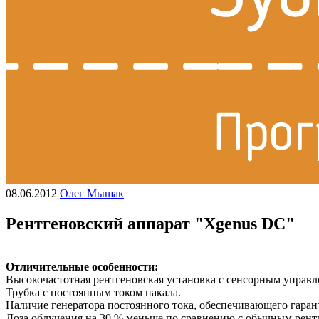
08.06.2012
Олег Мышак
Рентгеновский аппарат "Хgenus DС"
Отличительные особенности:
Высокочастотная рентгеновская установка с сенсорным управл
Трубка с постоянным током накала.
Наличие генератора постоянного тока, обеспечивающего гаран
Доза облучения на 30 % меньше по сравнению с обычным рент