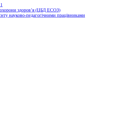
21
иохорони здоров’я (ЦБД ЕСОЗ)
єнту науково-педагогічними працівниками