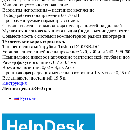
Микропроцессорное управление.
Варианты исполнения – настенное крепление.
Выбор рабочего напряжения 60–70 кВ.
Программируемые параметры съемки.
Самодиагностика и вывод кода неисправностей на дисплей.
Мультитехнологическая инсталляция (подключение двух рентге
Совместимость с системой компьютерной радиовизиографии.
Технические характеристики:
Тип рентгеновской трубки: Toshiba DG073B-DC
Установленное линейное напряжение: 220, 230 или 240 В; 50/6
Номинальное пиковое напряжение рентгеновской трубки и номи
Размер фокусного пятна: 0,7 х 0,7 мм
Время экспозиции: 0,02 ~ 3,2 мАсек
Проникающая радиация менее на расстоянии 1 м менее: 0,25 m
Вес аппарата: настенный 19,5 кг
Инструкция
Летняя цена: 23460 грн
Русский