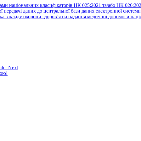
ами національних класифікаторів НК 025:2021 та/або НК 026:20
ї передачі даних до центральної бази даних електронної систем
а закладу охорони здоров’я на надання медичної допомоги паці
der Next
кою!