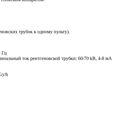
новских трубок к одному пульту).
0 Гц
нальный ток рентгеновской трубки: 60/70 kВ, 4-8 мA
Gy/h