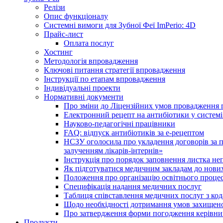
Релізи
Опис функціоналу
Системні вимоги для Зубної Феї ImPerio: 4D
Прайс-лист
Оплата послуг
Хостинг
Методологія впровадження
Ключові питання стратегії впровадження
Інструкції по етапам впровадження
Індивідуальні проекти
Нормативні документи
Про зміни до Ліцензійних умов провадження г
Електронний рецепт на антибіотики у системі
Науково-педагогічні працівники
FAQ: відпуск антибіотиків за е-рецептом
НСЗУ оголосила про укладення договорів за п
залученням лікарів-інтернів»
Інструкція про порядок заповнення листка не
Як підготуватися медичним закладам до нових
Положення про організацію освітнього процес
Специфікація надання медичних послуг
Таблиця співставлення медичних послуг з код
Щодо необхідності дотримання умов захищено
Про затвердження форми погодження керівник
Продукти