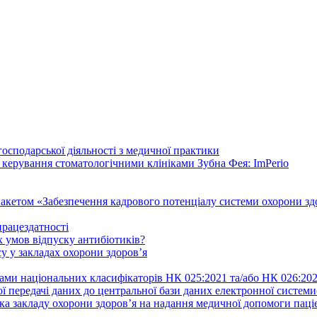
осподарської діяльності з медичної практики
 керування стоматологічними клініками Зубна Фея: ImPerio
акетом «Забезпечення кадрового потенціалу системи охорони здо
працездатності
 умов відпуску антибіотиків?
у у закладах охорони здоров’я
ами національних класифікаторів НК 025:2021 та/або НК 026:20
ї передачі даних до центральної бази даних електронної систем
а закладу охорони здоров’я на надання медичної допомоги паці