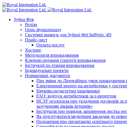
Зубна Фея
Релізи
Опис функціоналу
Системні вимоги для Зубної Феї ImPerio: 4D
Прайс-лист
Оплата послуг
Хостинг
Методологія впровадження
Ключові питання стратегії впровадження
Інструкції по етапам впровадження
Індивідуальні проекти
Нормативні документи
Про зміни до Ліцензійних умов провадження г
Електронний рецепт на антибіотики у системі
Науково-педагогічні працівники
FAQ: відпуск антибіотиків за е-рецептом
НСЗУ оголосила про укладення договорів за п
залученням лікарів-інтернів»
Інструкція про порядок заповнення листка не
Як підготуватися медичним закладам до нових
Положення про організацію освітнього процес
Специфікація надання медичних послуг