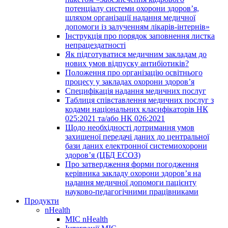
потенціалу системи охорони здоров’я,
шляхом організації надання медичної
допомоги із залученням лікарів-інтернів»
Інструкція про порядок заповнення листка
непрацездатності
Як підготуватися медичним закладам до
нових умов відпуску антибіотиків?
Положення про організацію освітнього
процесу у закладах охорони здоров’я
Специфікація надання медичних послуг
Таблиця співставлення медичних послуг з
кодами національних класифікаторів НК
025:2021 та/або НК 026:2021
Щодо необхідності дотримання умов
захищеної передачі даних до центральної
бази даних електронної системиохорони
здоров’я (ЦБД ЕСОЗ)
Про затвердження форми погодження
керівника закладу охорони здоров’я на
надання медичної допомоги пацієнту
науково-педагогічними працівниками
Продукти
nHealth
МІС nHealth