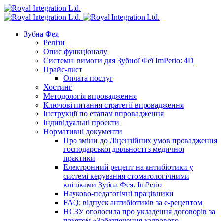
Зубна Фея
Релізи
Опис функціоналу
Системні вимоги для Зубної Феї ImPerio: 4D
Прайс-лист
Оплата послуг
Хостинг
Методологія впровадження
Ключові питання стратегії впровадження
Інструкції по етапам впровадження
Індивідуальні проекти
Нормативні документи
Про зміни до Ліцензійних умов провадження
господарської діяльності з медичної
практики
Електронний рецепт на антибіотики у
системі керування стоматологічними
клініками Зубна Фея: ImPerio
Науково-педагогічні працівники
FAQ: відпуск антибіотиків за е-рецептом
НСЗУ оголосила про укладення договорів за
пакетом «Забезпечення кадрового