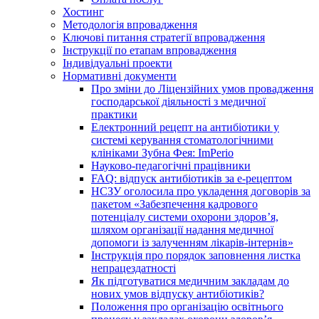
Хостинг
Методологія впровадження
Ключові питання стратегії впровадження
Інструкції по етапам впровадження
Індивідуальні проекти
Нормативні документи
Про зміни до Ліцензійних умов провадження
господарської діяльності з медичної
практики
Електронний рецепт на антибіотики у
системі керування стоматологічними
клініками Зубна Фея: ImPerio
Науково-педагогічні працівники
FAQ: відпуск антибіотиків за е-рецептом
НСЗУ оголосила про укладення договорів за
пакетом «Забезпечення кадрового
потенціалу системи охорони здоров’я,
шляхом організації надання медичної
допомоги із залученням лікарів-інтернів»
Інструкція про порядок заповнення листка
непрацездатності
Як підготуватися медичним закладам до
нових умов відпуску антибіотиків?
Положення про організацію освітнього