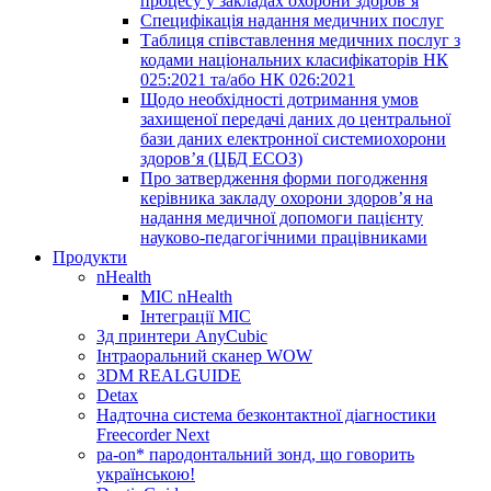
процесу у закладах охорони здоров’я
Специфікація надання медичних послуг
Таблиця співставлення медичних послуг з
кодами національних класифікаторів НК
025:2021 та/або НК 026:2021
Щодо необхідності дотримання умов
захищеної передачі даних до центральної
бази даних електронної системиохорони
здоров’я (ЦБД ЕСОЗ)
Про затвердження форми погодження
керівника закладу охорони здоров’я на
надання медичної допомоги пацієнту
науково-педагогічними працівниками
Продукти
nHealth
МІС nHealth
Інтеграції МІС
3д принтери AnyCubic
Інтраоральний сканер WOW
3DM REALGUIDE
Detax
Надточна система безконтактної діагностики
Freecorder Next
pa-on* пародонтальний зонд, що говорить
українською!