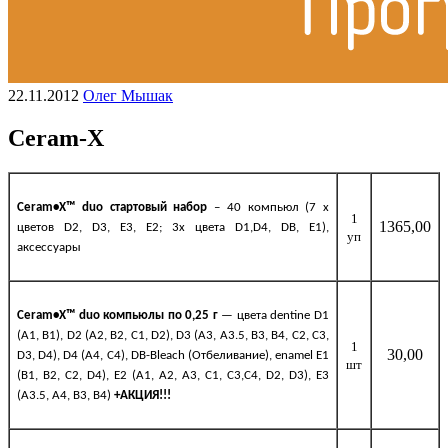
22.11.2012
Олег Мышак
Ceram-X
Ceram•X™ duo стартовый набор
– 40 компьюл (7 х
1
1365,00
цветов D2, D3, E3, E2; 3х цвета D1,D4, DB, E1),
уп
аксессуары
Ceram•X™ duo
компьюлы
по
0,25
г
— цвета dentine D1
(A1, B1), D2 (A2, B2, C1, D2), D3 (A3, A3.5, B3, B4, C2, C3,
1
30,00
D3, D4), D4 (A4, C4), DB-Bleach (Отбеливание), enamel E1
шт
(B1, B2, C2, D4), E2 (A1, A2, A3, C1, C3,C4, D2, D3), E3
(A3.5, A4, B3, B4)
+
АКЦИЯ
!!!