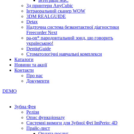
Інтеграції МІС
3д принтери AnyCubic
Інтраоральний сканер WOW
3DM REALGUIDE
Detax
Надточна система безконтактної діагностики
Freecorder Next
pa-on* пародонтальний зонд, що говорить
українською!
DentiqGuide
Стоматологічні навчальні комплекси
Каталоги
Новини та акції
Контакти
Про нас
Документи
DEMO
Зубна Фея
Релізи
Опис функціоналу
Системні вимоги для Зубної Феї ImPerio: 4D
Прайс-лист
Оплата послуг