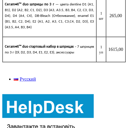
Ceram•X™ duo
шприцы
по
3
г
— цвета dentine D1 (A1,
B1), D2 (A2, B2, C1, D2), D3 (A3, A3.5, B3, B4, C2, C3, D3,
1
265,00
D4), D4 (A4, C4), DB-Bleach (Отбеливание), enamel E1
шт
(B1, B2, C2, D4), E2 (A1, A2, A3, C1, C3,C4, D2, D3), E3
(A3.5, A4, B3, B4)
Ceram•X™ duo стартовый набор в шприцах
– 7 шприцев
1
1615,00
уп
по 3 г (Dl, D2, D3, D4, Е1, Е2, ЕЗ), аксессуары
Русский