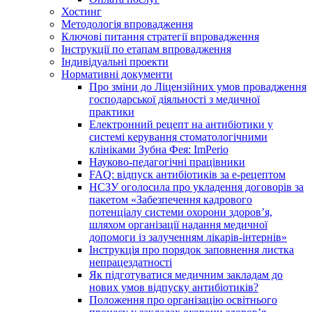
Хостинг
Методологія впровадження
Ключові питання стратегії впровадження
Інструкції по етапам впровадження
Індивідуальні проекти
Нормативні документи
Про зміни до Ліцензійних умов провадження
господарської діяльності з медичної
практики
Електронний рецепт на антибіотики у
системі керування стоматологічними
клініками Зубна Фея: ImPerio
Науково-педагогічні працівники
FAQ: відпуск антибіотиків за е-рецептом
НСЗУ оголосила про укладення договорів за
пакетом «Забезпечення кадрового
потенціалу системи охорони здоров’я,
шляхом організації надання медичної
допомоги із залученням лікарів-інтернів»
Інструкція про порядок заповнення листка
непрацездатності
Як підготуватися медичним закладам до
нових умов відпуску антибіотиків?
Положення про організацію освітнього