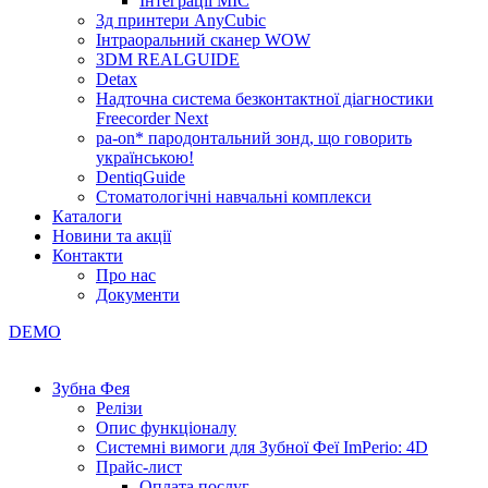
Інтеграції МІС
3д принтери AnyCubic
Інтраоральний сканер WOW
3DM REALGUIDE
Detax
Надточна система безконтактної діагностики
Freecorder Next
pa-on* пародонтальний зонд, що говорить
українською!
DentiqGuide
Стоматологічні навчальні комплекси
Каталоги
Новини та акції
Контакти
Про нас
Документи
DEMO
Зубна Фея
Релізи
Опис функціоналу
Системні вимоги для Зубної Феї ImPerio: 4D
Прайс-лист
Оплата послуг