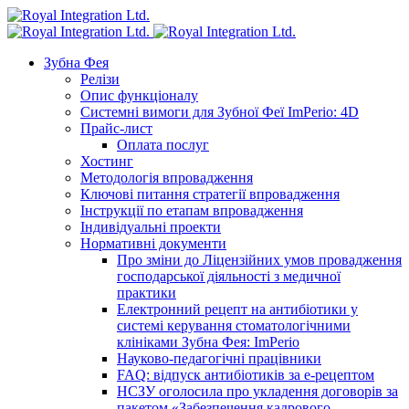
Зубна Фея
Релізи
Опис функціоналу
Системні вимоги для Зубної Феї ImPerio: 4D
Прайс-лист
Оплата послуг
Хостинг
Методологія впровадження
Ключові питання стратегії впровадження
Інструкції по етапам впровадження
Індивідуальні проекти
Нормативні документи
Про зміни до Ліцензійних умов провадження
господарської діяльності з медичної
практики
Електронний рецепт на антибіотики у
системі керування стоматологічними
клініками Зубна Фея: ImPerio
Науково-педагогічні працівники
FAQ: відпуск антибіотиків за е-рецептом
НСЗУ оголосила про укладення договорів за
пакетом «Забезпечення кадрового