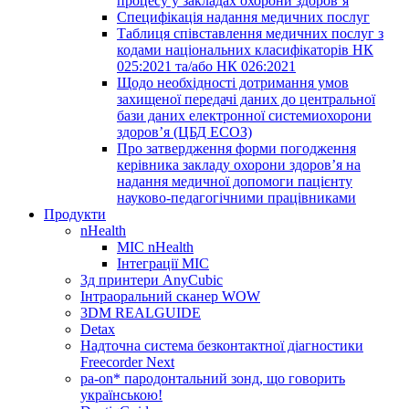
процесу у закладах охорони здоров’я
Специфікація надання медичних послуг
Таблиця співставлення медичних послуг з
кодами національних класифікаторів НК
025:2021 та/або НК 026:2021
Щодо необхідності дотримання умов
захищеної передачі даних до центральної
бази даних електронної системиохорони
здоров’я (ЦБД ЕСОЗ)
Про затвердження форми погодження
керівника закладу охорони здоров’я на
надання медичної допомоги пацієнту
науково-педагогічними працівниками
Продукти
nHealth
МІС nHealth
Інтеграції МІС
3д принтери AnyCubic
Інтраоральний сканер WOW
3DM REALGUIDE
Detax
Надточна система безконтактної діагностики
Freecorder Next
pa-on* пародонтальний зонд, що говорить
українською!