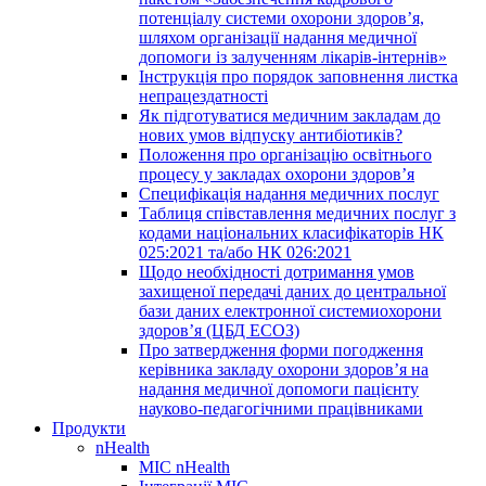
потенціалу системи охорони здоров’я,
шляхом організації надання медичної
допомоги із залученням лікарів-інтернів»
Інструкція про порядок заповнення листка
непрацездатності
Як підготуватися медичним закладам до
нових умов відпуску антибіотиків?
Положення про організацію освітнього
процесу у закладах охорони здоров’я
Специфікація надання медичних послуг
Таблиця співставлення медичних послуг з
кодами національних класифікаторів НК
025:2021 та/або НК 026:2021
Щодо необхідності дотримання умов
захищеної передачі даних до центральної
бази даних електронної системиохорони
здоров’я (ЦБД ЕСОЗ)
Про затвердження форми погодження
керівника закладу охорони здоров’я на
надання медичної допомоги пацієнту
науково-педагогічними працівниками
Продукти
nHealth
МІС nHealth