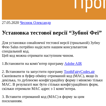
27.05.2020
Чеснюк Олександр
Установка тестової версії “Зубної Феї”
Для установки ознайомчої тестової версії (триальной) Зубну
Фею Salus потрібно надіслати нашим консультантом
спеціальний код.
Цей код можна отримати наступним чином.
1.Встановити на комп’ютер програму
Adobe AIR
2. Встановити та запустити програму
ToothFairyCodes.air
Скопіювати в буфер обміну отриманий код (MAC), якщо їх
декілька, то дублюємо конфігураційну форму і міняємо тільки
MAC. В результаті має бути стільки конфігураційних форм,
скільки отримали MAC адрес з 1 комп’ютера.
3. Вставити отриманий код (MAC) в форму за цим
посиланням.