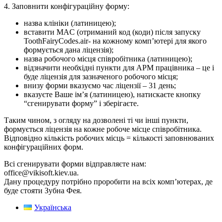
4. Заповнити конфігураційну форму:
назва клініки (латиницею);
вставити MAC (отриманий код (коди) після запуску
ToothFairyCodes.air- на кожному комп’ютері для якого
формується дана ліцензія);
назва робочого місця співробітника (латиницею);
відзначити необхідні пункти для АРМ працівника – це і
буде ліцензія для зазначеного робочого місця;
внизу форми вказуємо час ліцензії – 31 день;
вказуєте Ваше ім’я (латиницею), натискаєте кнопку
“сгенирувати форму” і зберігаєте.
Таким чином, з огляду на дозволені ті чи інші пункти,
формується ліцензія на кожне робоче місце співробітника.
Відповідно кількість робочих місць = кількості заповнюваних
конфігураційних форм.
Всі сгенирувати форми відправляєте нам:
office@vikisoft.kiev.ua.
Дану процедуру потрібно проробити на всіх комп’ютерах, де
буде стояти Зубна Фея.
Українська