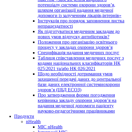
потенціалу системи охорони здоров’я,
шляхом організації надання медичної
допомоги із залученням лікарів-інтернів»
Інструкція про порядок заповнення листка
непрацездатності
Як підготуватися медичним закладам до
нових умов відпуску антибіотиків?
Положення про організацію освітнього
процесу у закладах охорони здоров’я
Специфікація надання медичних послуг
Таблиця співставлення медичних послуг з
кодами національних класифікаторів НК
025:2021 та/або НК 026:2021
Щодо необхідності дотримання умов
захищеної передачі даних до центральної
бази даних електронної системиохорони
здоров’я (ЦБД ЕСОЗ)
Про затвердження форми погодження
керівника закладу охорони здоров’я на
надання медичної допомоги пацієнту
науково-педагогічними працівниками
Продукти
nHealth
МІС nHealth