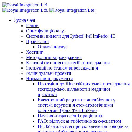
Зубна Фея
Релізи
Опис функціоналу
Системні вимоги для Зубної Феї ImPerio: 4D
Прайс-лист
Оплата послуг
Хостинг
Методологія впровадження
Ключові питання стратегії впровадження
Інструкції по етапам впровадження
Індивідуальні проекти
Нормативні документи
Про зміни до Ліцензійних умов провадження
господарської діяльності з медичної
практики
Електронний рецепт на антибіотики у
системі керування стоматологічними
клініками Зубна Фея: ImPerio
Науково-педагогічні працівники
FAQ: відпуск антибіотиків за е-рецептом
НСЗУ оголосила про укладення договорів за
пакетом «Забезпечення кадрового