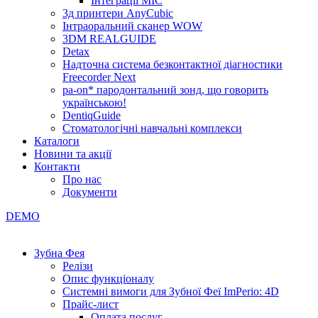
Інтеграції МІС
3д принтери AnyCubic
Інтраоральний сканер WOW
3DM REALGUIDE
Detax
Надточна система безконтактної діагностики
Freecorder Next
pa-on* пародонтальний зонд, що говорить
українською!
DentiqGuide
Стоматологічні навчальні комплекси
Каталоги
Новини та акції
Контакти
Про нас
Документи
DEMO
Зубна Фея
Релізи
Опис функціоналу
Системні вимоги для Зубної Феї ImPerio: 4D
Прайс-лист
Оплата послуг