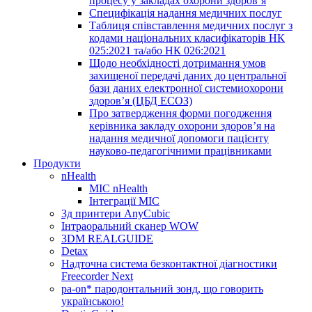
процесу у закладах охорони здоров’я
Специфікація надання медичних послуг
Таблиця співставлення медичних послуг з
кодами національних класифікаторів НК
025:2021 та/або НК 026:2021
Щодо необхідності дотримання умов
захищеної передачі даних до центральної
бази даних електронної системиохорони
здоров’я (ЦБД ЕСОЗ)
Про затвердження форми погодження
керівника закладу охорони здоров’я на
надання медичної допомоги пацієнту
науково-педагогічними працівниками
Продукти
nHealth
МІС nHealth
Інтеграції МІС
3д принтери AnyCubic
Інтраоральний сканер WOW
3DM REALGUIDE
Detax
Надточна система безконтактної діагностики
Freecorder Next
pa-on* пародонтальний зонд, що говорить
українською!