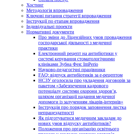
Хостинг
Методологія впровадження
Ключові питання стратегії впровадження
Інструкції по етапам впровадження
Індивідуальні проекти
Нормативні документи
Про зміни до Ліцензійних умов провадження
господарської діяльності з медичної
практики
Електронний рецепт на антибіотики у
системі керування стоматологічними
клініками Зубна Фея: ImPerio
Науково-педагогічні працівники
FAQ: відпуск антибіотиків за е-рецептом
НСЗУ оголосила про укладення договорів за
пакетом «Забезпечення кадрового
потенціалу системи охорони здоров’я,
шляхом організації надання медичної
допомоги із залученням лікарів-інтернів»
Інструкція про порядок заповнення листка
непрацездатності
Як підготуватися медичним закладам до
нових умов відпуску антибіотиків?
Положення про організацію освітнього