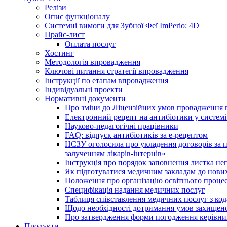
Релізи
Опис функціоналу
Системні вимоги для Зубної Феї ImPerio: 4D
Прайс-лист
Оплата послуг
Хостинг
Методологія впровадження
Ключові питання стратегії впровадження
Інструкції по етапам впровадження
Індивідуальні проекти
Нормативні документи
Про зміни до Ліцензійних умов провадження г
Електронний рецепт на антибіотики у системі
Науково-педагогічні працівники
FAQ: відпуск антибіотиків за е-рецептом
НСЗУ оголосила про укладення договорів за п
залученням лікарів-інтернів»
Інструкція про порядок заповнення листка не
Як підготуватися медичним закладам до нових
Положення про організацію освітнього процес
Специфікація надання медичних послуг
Таблиця співставлення медичних послуг з код
Щодо необхідності дотримання умов захищено
Про затвердження форми погодження керівник
Продукти