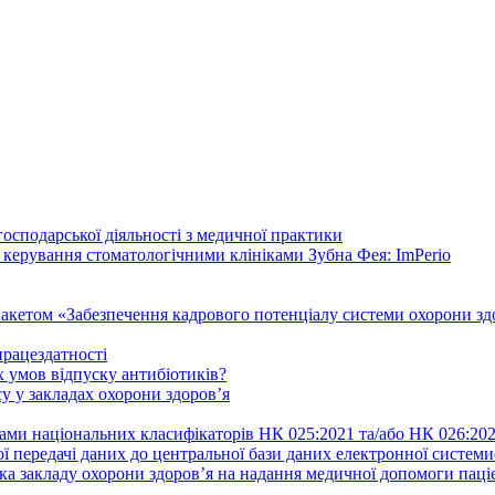
осподарської діяльності з медичної практики
 керування стоматологічними клініками Зубна Фея: ImPerio
акетом «Забезпечення кадрового потенціалу системи охорони здо
працездатності
 умов відпуску антибіотиків?
у у закладах охорони здоров’я
ами національних класифікаторів НК 025:2021 та/або НК 026:20
ї передачі даних до центральної бази даних електронної систем
а закладу охорони здоров’я на надання медичної допомоги паці