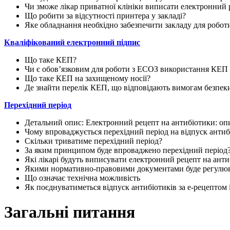
Чи зможе лікар приватної клініки виписати електронний 
Що робити за відсутності принтера у закладі?
Яке обладнання необхідно забезпечити закладу для робот
Кваліфікований електронний підпис
Що таке КЕП?
Чи є обовʼязковим для роботи з ЕСОЗ використання КЕП 
Що таке КЕП на захищеному носії?
Де знайти перелік КЕП, що відповідають вимогам безпек
Перехідний період
Детальний опис: Електронний рецепт на антибіотики: опи
Чому впроваджується перехідний період на відпуск антиб
Скільки триватиме перехідний період?
За яким принципом буде впроваджено перехідний період
Які лікарі будуть виписувати електронний рецепт на анти
Якими нормативно-правовими документами буде регулюв
Що означає технічна можливість
Як поєднуватиметься відпуск антибіотиків за е-рецептом
Загальні питання