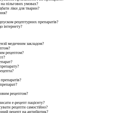
в на пільгових умовах?
дбати ліки для тварин?
ння?
ідпуском рецептурних препаратів?
до інтернету?
ензії медичним закладом?
ептом?
ним рецептом?
пт?
епарат?
 препарату?
рецепта?
 препаратів?
 препарат?
ровим рецептом?
писати е-рецепт пацієнту?
сувати рецепти самостійно?
онний рецепт на антибіотик?