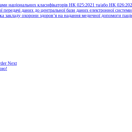
ами національних класифікаторів НК 025:2021 та/або НК 026:20
ї передачі даних до центральної бази даних електронної систем
а закладу охорони здоров’я на надання медичної допомоги паці
der Next
кою!