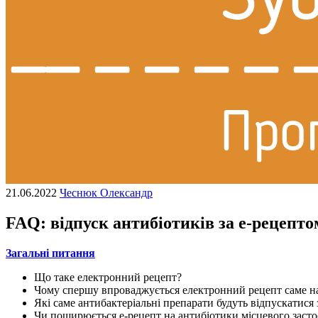
21.06.2022
Чеснюк Олександр
FAQ: відпуск антибіотиків за е-рецепто
Загальні питання
Що таке електронний рецепт?
Чому спершу впроваджується електронний рецепт саме н
Які саме антибактеріальні препарати будуть відпускатися 
Чи поширюється е-рецепт на антибіотики місцевого заст