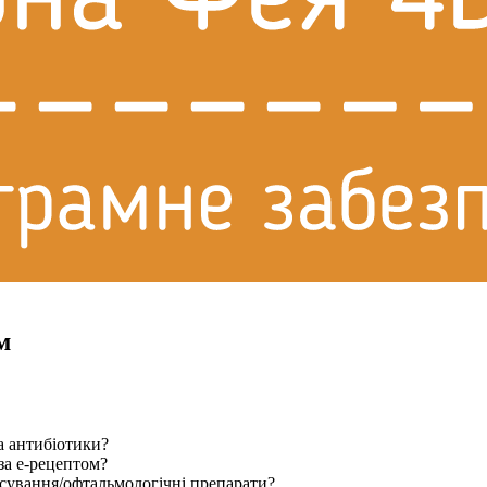
м
а антибіотики?
за е-рецептом?
осування/офтальмологічні препарати?