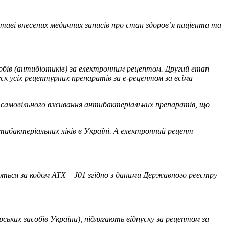
аві внесених медичних записів про стан здоровʼя пацієнта та
обів (антибіотиків) за електронним рецептом. Другий етап –
ск усіх рецептурних препаратів за е-рецептом за всіма
самовільного вживання антибактеріальних препаратів, що
ибактеріальних ліків в Україні. А електронний рецепт
уються за кодом АТХ – J01 згідно з даними Державного реєстру
рських засобів України), підлягають відпуску за рецептом за