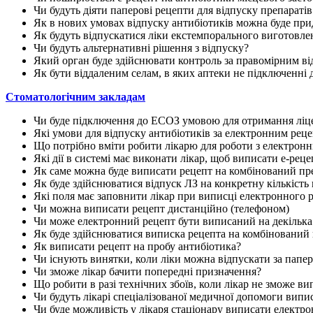
Чи будуть діяти паперові рецепти для відпуску препараті
Як в нових умовах відпуску антибіотиків можна буде при
Як будуть відпускатися ліки екстемпорального виготовле
Чи будуть альтернативні рішення з відпуску?
Який орган буде здійснювати контроль за правомірним в
Як бути віддаленим селам, в яких аптеки не підключенні 
Стоматологічним закладам
Чи буде підключення до ЕСОЗ умовою для отримання ліц
Які умови для відпуску антибіотиків за електронним рец
Що потрібно вміти робити лікарю для роботи з електрон
Які дії в системі має виконати лікар, щоб виписати е-реце
Як саме можна буде виписати рецепт на комбінований пр
Як буде здійснюватися відпуск ЛЗ на конкретну кількість
Які поля має заповнити лікар при виписці електронного 
Чи можна виписати рецепт дистанційно (телефоном)
Чи може електронний рецепт бути виписаний на декілька
Як буде здійснюватися виписка рецепта на комбінований
Як виписати рецепт на пробу антибіотика?
Чи існують винятки, коли ліки можна відпускати за папе
Чи зможе лікар бачити попередні призначення?
Що робити в разі технічних збоїв, коли лікар не зможе ви
Чи будуть лікарі спеціалізованої медичної допомоги випи
Чи буде можливість у лікаря стаціонару виписати електр