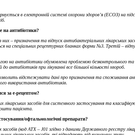
ується в електронній системі охорони здоровʼя (ЕСОЗ) на підст
іб.
е на антибіотики?
 них – призначення та відпуск антибактеріальних лікарських зас
ся на спеціальних рецептурних бланках форми №3. Третій – відпу
ою на антибіотики обумовлена проблемою безконтрольного та 
 антибіотиків при лікуванні все більшої кількості хвороб.
дозволить відстежувати дані про призначення та споживання ант
ого використання антибіотиків.
ися за е-рецептом?
них лікарських засобів для системного застосування та класифік
 кошти пацієнта.
астосування/офтальмологічні препарати?
 засобів (код АТХ – J01 згідно з даними Державного реєстру ліка
их лікарських засобів, які підпадають під визначену групу.