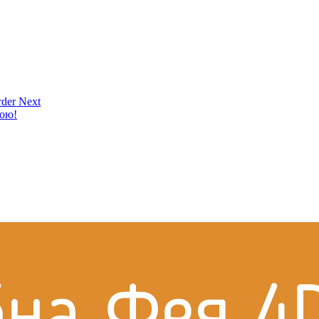
der Next
кою!