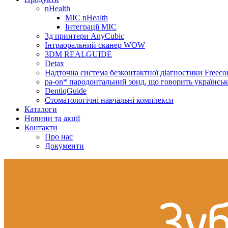
nHealth
МІС nHealth
Інтеграції МІС
3д принтери AnyCubic
Інтраоральний сканер WOW
3DM REALGUIDE
Detax
Надточна система безконтактної діагностики Freecor
pa-on* пародонтальний зонд, що говорить українсь
DentiqGuide
Стоматологічні навчальні комплекси
Каталоги
Новини та акції
Контакти
Про нас
Документи