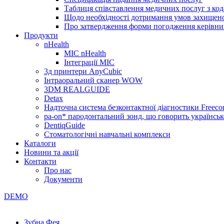
Таблиця співставлення медичних послуг з код
Щодо необхідності дотримання умов захищено
Про затвердження форми погодження керівник
Продукти
nHealth
МІС nHealth
Інтеграції МІС
3д принтери AnyCubic
Інтраоральний сканер WOW
3DM REALGUIDE
Detax
Надточна система безконтактної діагностики Freecor
pa-on* пародонтальний зонд, що говорить українсь
DentiqGuide
Стоматологічні навчальні комплекси
Каталоги
Новини та акції
Контакти
Про нас
Документи
DEMO
Зубна Фея