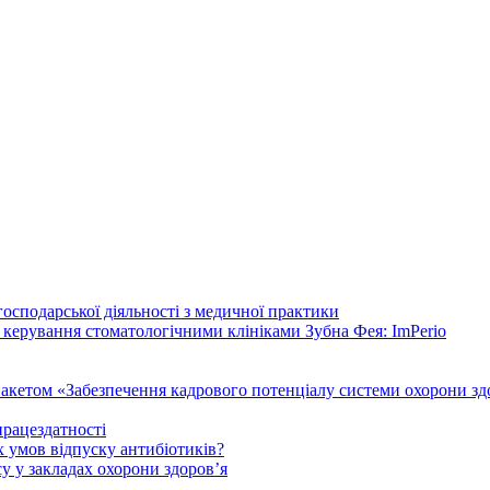
осподарської діяльності з медичної практики
 керування стоматологічними клініками Зубна Фея: ImPerio
акетом «Забезпечення кадрового потенціалу системи охорони здо
працездатності
 умов відпуску антибіотиків?
у у закладах охорони здоров’я