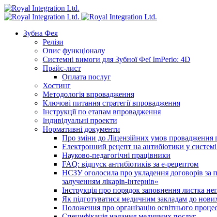
Зубна Фея
Релізи
Опис функціоналу
Системні вимоги для Зубної Феї ImPerio: 4D
Прайс-лист
Оплата послуг
Хостинг
Методологія впровадження
Ключові питання стратегії впровадження
Інструкції по етапам впровадження
Індивідуальні проекти
Нормативні документи
Про зміни до Ліцензійних умов провадження г
Електронний рецепт на антибіотики у системі
Науково-педагогічні працівники
FAQ: відпуск антибіотиків за е-рецептом
НСЗУ оголосила про укладення договорів за п
залученням лікарів-інтернів»
Інструкція про порядок заповнення листка не
Як підготуватися медичним закладам до нових
Положення про організацію освітнього процес
Специфікація надання медичних послуг