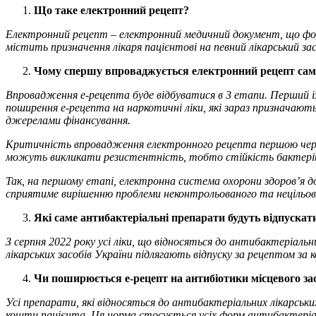
Що таке електронний рецепт?
Електронний рецепт – електронний медичний документ, що форм
містить призначення лікаря пацієнтові на певний лікарський зас
Чому спершу впроваджується електронний рецепт сам
Впровадження е-рецепта буде відбуватися в 3 етапи. Перший із
поширення е-рецепта на наркотичні ліки, які зараз призначають
джерелами фінансування.
Критичність впровадження електронного рецепта першою черг
можуть викликати резистентність, тобто стійкість бактерій до
Так, на першому етапі, електронна система охорони здоровʼя 
сприятиме вирішенню проблеми неконтрольованого та нецільов
Які саме антибактеріальні препарати будуть відпускат
З серпня 2022 року усі ліки, що відносяться до антибактеріаль
лікарських засобів України підлягають відпуску за рецептом за
Чи поширюється е-рецепт на антибіотики місцевого з
Усі препарати, які відносяться до антибактеріальних лікарських
кошти пацієнта. Ця норма стосується усіх форм антибактеріальн