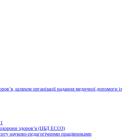
ров’я, шляхом організації надання медичної допомоги із
21
иохорони здоров’я (ЦБД ЕСОЗ)
єнту науково-педагогічними працівниками