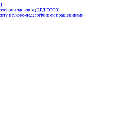
21
иохорони здоров’я (ЦБД ЕСОЗ)
єнту науково-педагогічними працівниками