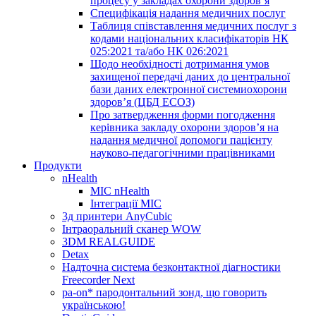
процесу у закладах охорони здоров’я
Специфікація надання медичних послуг
Таблиця співставлення медичних послуг з
кодами національних класифікаторів НК
025:2021 та/або НК 026:2021
Щодо необхідності дотримання умов
захищеної передачі даних до центральної
бази даних електронної системиохорони
здоров’я (ЦБД ЕСОЗ)
Про затвердження форми погодження
керівника закладу охорони здоров’я на
надання медичної допомоги пацієнту
науково-педагогічними працівниками
Продукти
nHealth
МІС nHealth
Інтеграції МІС
3д принтери AnyCubic
Інтраоральний сканер WOW
3DM REALGUIDE
Detax
Надточна система безконтактної діагностики
Freecorder Next
pa-on* пародонтальний зонд, що говорить
українською!