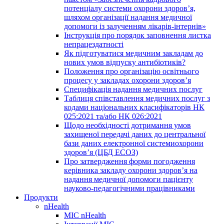
потенціалу системи охорони здоров’я,
шляхом організації надання медичної
допомоги із залученням лікарів-інтернів»
Інструкція про порядок заповнення листка
непрацездатності
Як підготуватися медичним закладам до
нових умов відпуску антибіотиків?
Положення про організацію освітнього
процесу у закладах охорони здоров’я
Специфікація надання медичних послуг
Таблиця співставлення медичних послуг з
кодами національних класифікаторів НК
025:2021 та/або НК 026:2021
Щодо необхідності дотримання умов
захищеної передачі даних до центральної
бази даних електронної системиохорони
здоров’я (ЦБД ЕСОЗ)
Про затвердження форми погодження
керівника закладу охорони здоров’я на
надання медичної допомоги пацієнту
науково-педагогічними працівниками
Продукти
nHealth
МІС nHealth