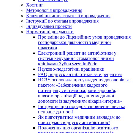
Хостинг
Методологія впровадження
Ключові питання стратегії впровадження
Інструкції по етапам впровадження
Індивідуальні проекти
Нормативні документи
Про зміни до Ліцензійних умов провадження
господарської діяльності з медичної
практики
Електронний рецепт на антибіотики у
системі керування стоматологічними
клініками Зубна Фея: ImPerio
Науково-педагогічні працівники
FAQ: відпуск антибіотиків за е-рецептом
НСЗУ оголосила про укладення договорів за
пакетом «Забезпечення кадрового
потенціалу системи охорони здоров’я,
шляхом організації надання медичної
допомоги із залученням лікарів-інтернів»
Інструкція про порядок заповнення листка
непрацездатності
Як підготуватися медичним закладам до
нових умов відпуску антибіотиків?
Положення про організацію освітнього