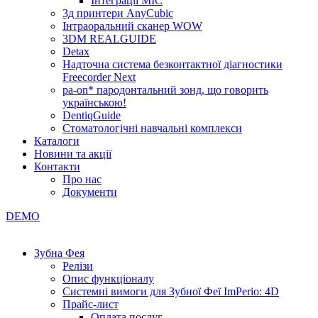
Інтеграції МІС
3д принтери AnyCubic
Інтраоральний сканер WOW
3DM REALGUIDE
Detax
Надточна система безконтактної діагностики
Freecorder Next
pa-on* пародонтальний зонд, що говорить
українською!
DentiqGuide
Стоматологічні навчальні комплекси
Каталоги
Новини та акції
Контакти
Про нас
Документи
DEMO
Зубна Фея
Релізи
Опис функціоналу
Системні вимоги для Зубної Феї ImPerio: 4D
Прайс-лист
Оплата послуг