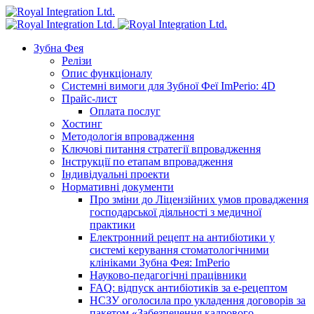
Зубна Фея
Релізи
Опис функціоналу
Системні вимоги для Зубної Феї ImPerio: 4D
Прайс-лист
Оплата послуг
Хостинг
Методологія впровадження
Ключові питання стратегії впровадження
Інструкції по етапам впровадження
Індивідуальні проекти
Нормативні документи
Про зміни до Ліцензійних умов провадження
господарської діяльності з медичної
практики
Електронний рецепт на антибіотики у
системі керування стоматологічними
клініками Зубна Фея: ImPerio
Науково-педагогічні працівники
FAQ: відпуск антибіотиків за е-рецептом
НСЗУ оголосила про укладення договорів за
пакетом «Забезпечення кадрового