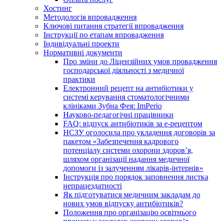
Хостинг
Методологія впровадження
Ключові питання стратегії впровадження
Інструкції по етапам впровадження
Індивідуальні проекти
Нормативні документи
Про зміни до Ліцензійних умов провадження
господарської діяльності з медичної
практики
Електронний рецепт на антибіотики у
системі керування стоматологічними
клініками Зубна Фея: ImPerio
Науково-педагогічні працівники
FAQ: відпуск антибіотиків за е-рецептом
НСЗУ оголосила про укладення договорів за
пакетом «Забезпечення кадрового
потенціалу системи охорони здоров’я,
шляхом організації надання медичної
допомоги із залученням лікарів-інтернів»
Інструкція про порядок заповнення листка
непрацездатності
Як підготуватися медичним закладам до
нових умов відпуску антибіотиків?
Положення про організацію освітнього