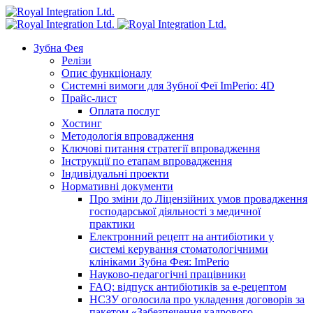
Зубна Фея
Релізи
Опис функціоналу
Системні вимоги для Зубної Феї ImPerio: 4D
Прайс-лист
Оплата послуг
Хостинг
Методологія впровадження
Ключові питання стратегії впровадження
Інструкції по етапам впровадження
Індивідуальні проекти
Нормативні документи
Про зміни до Ліцензійних умов провадження
господарської діяльності з медичної
практики
Електронний рецепт на антибіотики у
системі керування стоматологічними
клініками Зубна Фея: ImPerio
Науково-педагогічні працівники
FAQ: відпуск антибіотиків за е-рецептом
НСЗУ оголосила про укладення договорів за
пакетом «Забезпечення кадрового