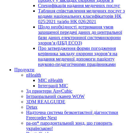
процесу у закладах охорони здоров’я
Специфікація надання медичних послуг
Таблиця співставлення медичних послуг з
кодами національних класифікаторів НК
025:2021 та/або НК 026:2021
Щодо необхідності дотримання умов
захищеної передачі даних до центральної
бази даних електронної системиохорони
здоров’я (ЦБД ЕСОЗ)
Про затвердження форми погодження
керівника закладу охорони здоров’я на
надання медичної допомоги пацієнту
науково-педагогічними працівниками
Продукти
nHealth
МІС nHealth
Інтеграції МІС
3д принтери AnyCubic
Інтраоральний сканер WOW
3DM REALGUIDE
Detax
Надточна система безконтактної діагностики
Freecorder Next
pa-on* пародонтальний зонд, що говорить
українською!