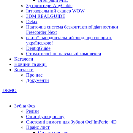
Інтеграції МІС
3д принтери AnyCubic
Інтраоральний сканер WOW
3DM REALGUIDE
Detax
Надточна система безконтактної діагностики
Freecorder Next
pa-on* пародонтальний зонд, що говорить
українською!
DentiqGuide
Стоматологічні навчальні комплекси
Каталоги
Новини та акції
Контакти
Про нас
Документи
DEMO
Зубна Фея
Релізи
Опис функціоналу
Системні вимоги для Зубної Феї ImPerio: 4D
Прайс-лист
Оплата послуг