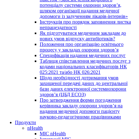
потенціалу системи охорони здоров’я,
шляхом організації надання медичної
допомоги із залученням лікарів-інтернів»
Інструкція про порядок заповнення листка
непрацездатності
Як підготуватися медичним закладам до
нових умов відпуску антибіотиків?
Положення про організацію освітнього
процесу у закладах охорони здоров’я
Специфікація надання медичних послуг
Таблиця співставлення медичних послуг з
кодами національних класифікаторів НК
025:2021 та/або НК 026:2021
Щодо необхідності дотримання умов
захищеної передачі даних до центральної
бази даних електронної системиохорони
здоров’я (ЦБД ЕСОЗ)
Про затвердження форми погодження
керівника закладу охорони здоров’я на
надання медичної допомоги пацієнту
науково-педагогічними працівниками
Продукти
nHealth
МІС nHealth