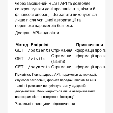
через захищений REST API та дозволяє
синхронізувати дані про пацієнтів, візити й
фінансові операції. Всі запити виконуються
лише після успішної авторизації та
перевірки параметрів безпеки.
Доступні API-ендпоінти
Метод
Endpoint
Призначення
/patients
GET
Отримання інформації про паціє
Отримання інформації про запи
/visits
GET
(візити)
/payments
GET
Отримання інформації про плат
Примітка.
Повна адреса API, параметри авторизації,
службові заголовки, формат передачі ключів та інші
технічні реквізити не публікуються у відкритій
документації. Вони надаються лише авторизованим
партнерам після погодження інтеграції.
Загальні принципи підключення