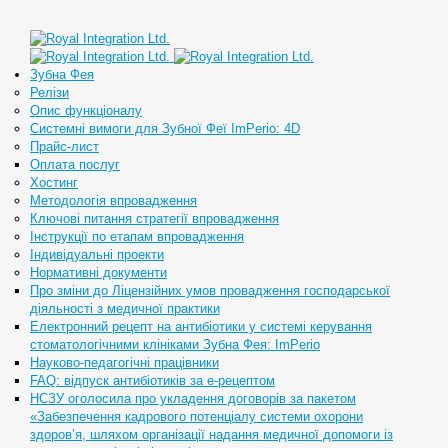
Зубна Фея
Релізи
Опис функціоналу
Системні вимоги для Зубної Феї ImPerio: 4D
Прайс-лист
Оплата послуг
Хостинг
Методологія впровадження
Ключові питання стратегії впровадження
Інструкції по етапам впровадження
Індивідуальні проекти
Нормативні документи
Про зміни до Ліцензійних умов провадження господарської
діяльності з медичної практики
Електронний рецепт на антибіотики у системі керування
стоматологічними клініками Зубна Фея: ImPerio
Науково-педагогічні працівники
FAQ: відпуск антибіотиків за е-рецептом
НСЗУ оголосила про укладення договорів за пакетом
«Забезпечення кадрового потенціалу системи охорони
здоров’я, шляхом організації надання медичної допомоги із