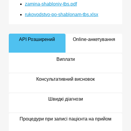
zamina-shabloniv-tbs.pdf
rukovodstvo-po-shablonam-tbs.xlsx
API Розширений
Online-анкетування
Виплати
Консультативний висновок
Швидкі діагнози
Процедури при записі пацієнта на прийом