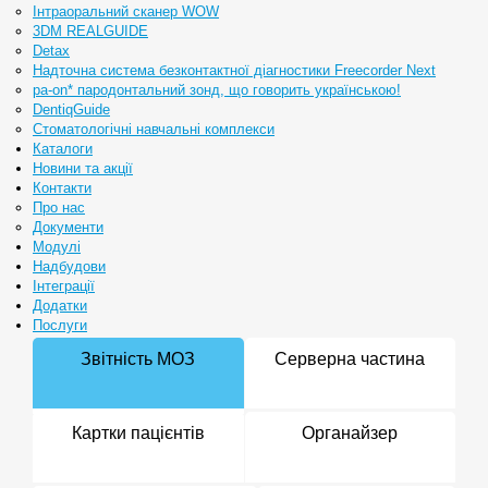
Інтраоральний сканер WOW
3DM REALGUIDE
Detax
Надточна система безконтактної діагностики Freecorder Next
pa-on* пародонтальний зонд, що говорить українською!
DentiqGuide
Стоматологічні навчальні комплекси
Каталоги
Новини та акції
Контакти
Про нас
Документи
Модулі
Надбудови
Інтеграції
Додатки
Послуги
Звітність МОЗ
Серверна частина
Картки пацієнтів
Органайзер