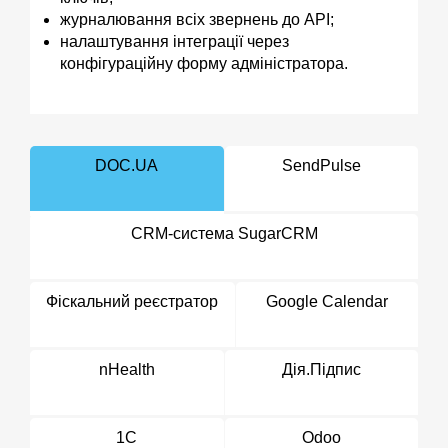
журналювання всіх звернень до API;
налаштування інтеграції через
конфігураційну форму адміністратора.
DOC.UA
SendPulse
CRM-система SugarCRM
Фіскальний реєстратор
Google Calendar
nHealth
Дія.Підпис
1С
Odoo