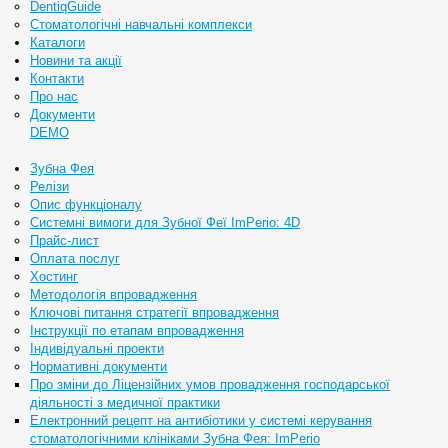
DentiqGuide
Стоматологічні навчальні комплекси
Каталоги
Новини та акції
Контакти
Про нас
Документи
DEMO
Зубна Фея
Релізи
Опис функціоналу
Системні вимоги для Зубної Феї ImPerio: 4D
Прайс-лист
Оплата послуг
Хостинг
Методологія впровадження
Ключові питання стратегії впровадження
Інструкції по етапам впровадження
Індивідуальні проекти
Нормативні документи
Про зміни до Ліцензійних умов провадження господарської
діяльності з медичної практики
Електронний рецепт на антибіотики у системі керування
стоматологічними клініками Зубна Фея: ImPerio