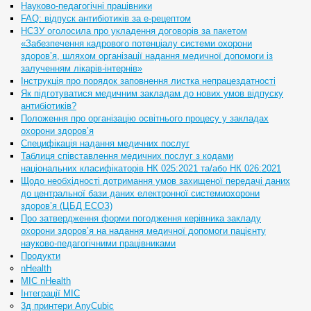
Науково-педагогічні працівники
FAQ: відпуск антибіотиків за е-рецептом
НСЗУ оголосила про укладення договорів за пакетом
«Забезпечення кадрового потенціалу системи охорони
здоров’я, шляхом організації надання медичної допомоги із
залученням лікарів-інтернів»
Інструкція про порядок заповнення листка непрацездатності
Як підготуватися медичним закладам до нових умов відпуску
антибіотиків?
Положення про організацію освітнього процесу у закладах
охорони здоров’я
Специфікація надання медичних послуг
Таблиця співставлення медичних послуг з кодами
національних класифікаторів НК 025:2021 та/або НК 026:2021
Щодо необхідності дотримання умов захищеної передачі даних
до центральної бази даних електронної системиохорони
здоров’я (ЦБД ЕСОЗ)
Про затвердження форми погодження керівника закладу
охорони здоров’я на надання медичної допомоги пацієнту
науково-педагогічними працівниками
Продукти
nHealth
МІС nHealth
Інтеграції МІС
3д принтери AnyCubic