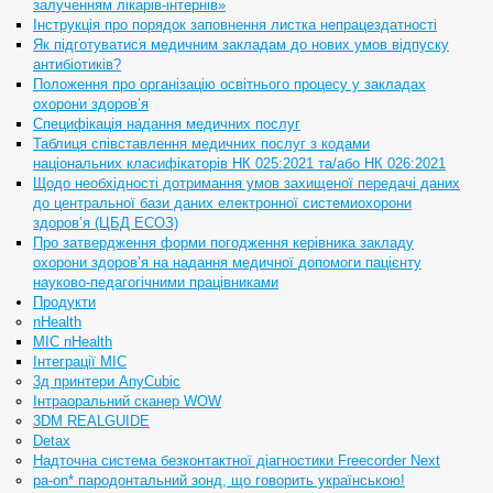
залученням лікарів-інтернів»
Інструкція про порядок заповнення листка непрацездатності
Як підготуватися медичним закладам до нових умов відпуску
антибіотиків?
Положення про організацію освітнього процесу у закладах
охорони здоров’я
Специфікація надання медичних послуг
Таблиця співставлення медичних послуг з кодами
національних класифікаторів НК 025:2021 та/або НК 026:2021
Щодо необхідності дотримання умов захищеної передачі даних
до центральної бази даних електронної системиохорони
здоров’я (ЦБД ЕСОЗ)
Про затвердження форми погодження керівника закладу
охорони здоров’я на надання медичної допомоги пацієнту
науково-педагогічними працівниками
Продукти
nHealth
МІС nHealth
Інтеграції МІС
3д принтери AnyCubic
Інтраоральний сканер WOW
3DM REALGUIDE
Detax
Надточна система безконтактної діагностики Freecorder Next
pa-on* пародонтальний зонд, що говорить українською!