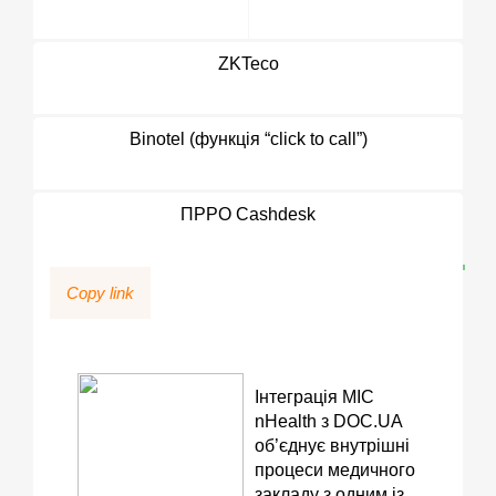
ZKTeco
Binotel (функція “click to call”)
ПРРО Cashdesk
Copy link
Інтеграція МІС
nHealth з DOC.UA
об’єднує внутрішні
процеси медичного
закладу з одним із