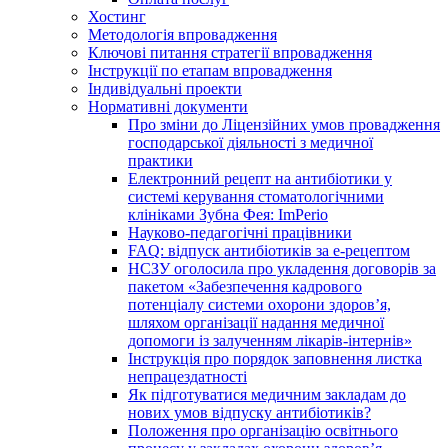
Хостинг
Методологія впровадження
Ключові питання стратегії впровадження
Інструкції по етапам впровадження
Індивідуальні проекти
Нормативні документи
Про зміни до Ліцензійних умов провадження
господарської діяльності з медичної
практики
Електронний рецепт на антибіотики у
системі керування стоматологічними
клініками Зубна Фея: ImPerio
Науково-педагогічні працівники
FAQ: відпуск антибіотиків за е-рецептом
НСЗУ оголосила про укладення договорів за
пакетом «Забезпечення кадрового
потенціалу системи охорони здоров’я,
шляхом організації надання медичної
допомоги із залученням лікарів-інтернів»
Інструкція про порядок заповнення листка
непрацездатності
Як підготуватися медичним закладам до
нових умов відпуску антибіотиків?
Положення про організацію освітнього