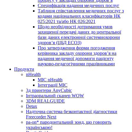
процесу у закладах охорони здоров’я
Специфікація надання медичних послуг
Таблиця співставлення медичних послуг з
кодами національних класифікаторів НК
025:2021 та/або НК 026:2021
Щодо необхідності дотримання умов
захищеної передачі даних до центральної
бази даних електронної системиохорони
здоров’я (ЦБД ЕСОЗ)
Про затвердження форми погодження
керівника закладу охорони здоров’я на
надання медичної допомоги пацієнту
науково-педагогічними працівниками
Продукти
nHealth
МІС nHealth
Інтеграції МІС
3д принтери AnyCubic
Інтраоральний сканер WOW
3DM REALGUIDE
Detax
Надточна система безконтактної діагностики
Freecorder Next
pa-on* пародонтальний зонд, що говорить
українською!