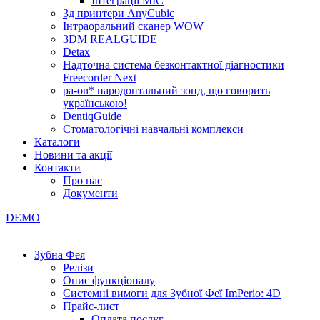
Інтеграції МІС
3д принтери AnyCubic
Інтраоральний сканер WOW
3DM REALGUIDE
Detax
Надточна система безконтактної діагностики
Freecorder Next
pa-on* пародонтальний зонд, що говорить
українською!
DentiqGuide
Стоматологічні навчальні комплекси
Каталоги
Новини та акції
Контакти
Про нас
Документи
DEMO
Зубна Фея
Релізи
Опис функціоналу
Системні вимоги для Зубної Феї ImPerio: 4D
Прайс-лист
Оплата послуг