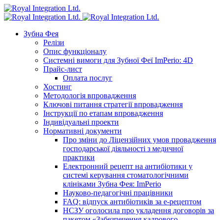
Зубна Фея
Релізи
Опис функціоналу
Системні вимоги для Зубної Феї ImPerio: 4D
Прайс-лист
Оплата послуг
Хостинг
Методологія впровадження
Ключові питання стратегії впровадження
Інструкції по етапам впровадження
Індивідуальні проекти
Нормативні документи
Про зміни до Ліцензійних умов провадження
господарської діяльності з медичної
практики
Електронний рецепт на антибіотики у
системі керування стоматологічними
клініками Зубна Фея: ImPerio
Науково-педагогічні працівники
FAQ: відпуск антибіотиків за е-рецептом
НСЗУ оголосила про укладення договорів за
пакетом «Забезпечення кадрового