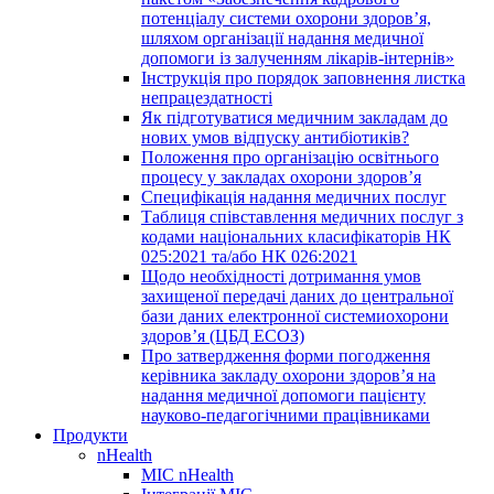
потенціалу системи охорони здоров’я,
шляхом організації надання медичної
допомоги із залученням лікарів-інтернів»
Інструкція про порядок заповнення листка
непрацездатності
Як підготуватися медичним закладам до
нових умов відпуску антибіотиків?
Положення про організацію освітнього
процесу у закладах охорони здоров’я
Специфікація надання медичних послуг
Таблиця співставлення медичних послуг з
кодами національних класифікаторів НК
025:2021 та/або НК 026:2021
Щодо необхідності дотримання умов
захищеної передачі даних до центральної
бази даних електронної системиохорони
здоров’я (ЦБД ЕСОЗ)
Про затвердження форми погодження
керівника закладу охорони здоров’я на
надання медичної допомоги пацієнту
науково-педагогічними працівниками
Продукти
nHealth
МІС nHealth