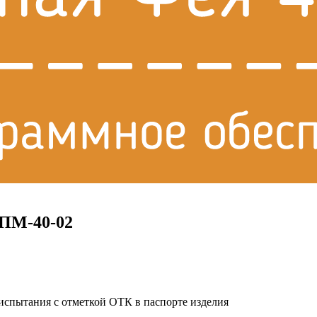
ПМ-40-02
спытания с отметкой ОТК в паспорте изделия