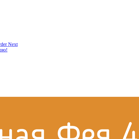
der Next
кою!