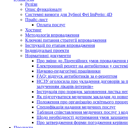
Релізи
Опис функціоналу
Системні вимоги для Зубної Феї ImPerio: 4D
Прайс-лист
Оплата послуг
Хостинг
Методологія впровадження
Ключові питання стратегії впровадження
Інструкції по етапам впровадження
Індивідуальні проекти
Нормативні документи
Про зміни до Ліцензійних умов провадження г
Електронний рецепт на антибіотики у системі
Науково-педагогічні працівники
FAQ: відпуск антибіотиків за е-рецептом
НСЗУ оголосила про укладення договорів за п
залученням лікарів-інтернів»
Інструкція про порядок заповнення листка не
Як підготуватися медичним закладам до нових
Положення про організацію освітнього процес
Специфікація надання медичних послуг
Таблиця співставлення медичних послуг з код
Щодо необхідності дотримання умов захищено
Про затвердження форми погодження керівник
Продукти