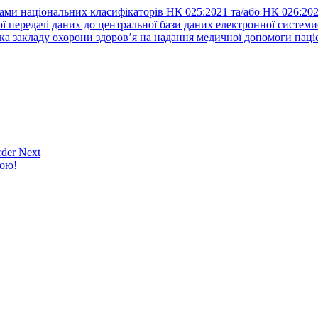
ами національних класифікаторів НК 025:2021 та/або НК 026:20
ї передачі даних до центральної бази даних електронної систем
а закладу охорони здоров’я на надання медичної допомоги паці
der Next
кою!