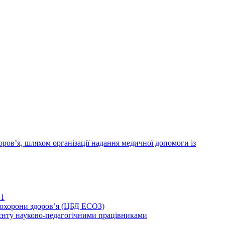
ров’я, шляхом організації надання медичної допомоги із
21
иохорони здоров’я (ЦБД ЕСОЗ)
єнту науково-педагогічними працівниками