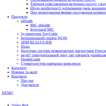
Таблиця співставлення медичних послуг з код
Щодо необхідності дотримання умов захищено
Про затвердження форми погодження керівник
Продукти
nHealth
МІС nHealth
Інтеграції МІС
3д принтери AnyCubic
Інтраоральний сканер WOW
3DM REALGUIDE
Detax
Надточна система безконтактної діагностики Freecor
pa-on* пародонтальний зонд, що говорить українсь
DentiqGuide
Стоматологічні навчальні комплекси
Каталоги
Новини та акції
Контакти
Про нас
Документи
DEMO
Зубна Фея