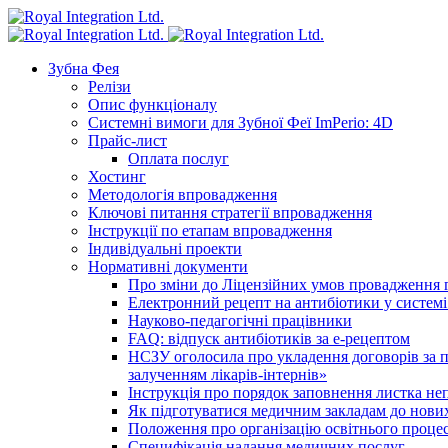
Зубна Фея
Релізи
Опис функціоналу
Системні вимоги для Зубної Феї ImPerio: 4D
Прайс-лист
Оплата послуг
Хостинг
Методологія впровадження
Ключові питання стратегії впровадження
Інструкції по етапам впровадження
Індивідуальні проекти
Нормативні документи
Про зміни до Ліцензійних умов провадження г
Електронний рецепт на антибіотики у системі
Науково-педагогічні працівники
FAQ: відпуск антибіотиків за е-рецептом
НСЗУ оголосила про укладення договорів за п
залученням лікарів-інтернів»
Інструкція про порядок заповнення листка не
Як підготуватися медичним закладам до нових
Положення про організацію освітнього процес
Специфікація надання медичних послуг