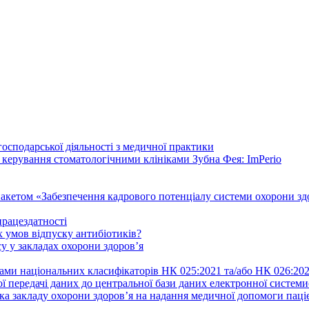
осподарської діяльності з медичної практики
 керування стоматологічними клініками Зубна Фея: ImPerio
акетом «Забезпечення кадрового потенціалу системи охорони здо
працездатності
 умов відпуску антибіотиків?
у у закладах охорони здоров’я
ами національних класифікаторів НК 025:2021 та/або НК 026:20
ї передачі даних до центральної бази даних електронної систем
а закладу охорони здоров’я на надання медичної допомоги паці