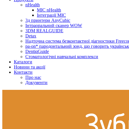
nHealth
МІС nHealth
Інтеграції МІС
3д принтери AnyCubic
Інтраоральний сканер WOW
3DM REALGUIDE
Detax
Надточна система безконтактної діагностики Freecor
pa-on* пародонтальний зонд, що говорить українсь
DentiqGuide
Стоматологічні навчальні комплекси
Каталоги
Новини та акції
Контакти
Про нас
Документи