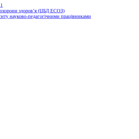
21
иохорони здоров’я (ЦБД ЕСОЗ)
єнту науково-педагогічними працівниками