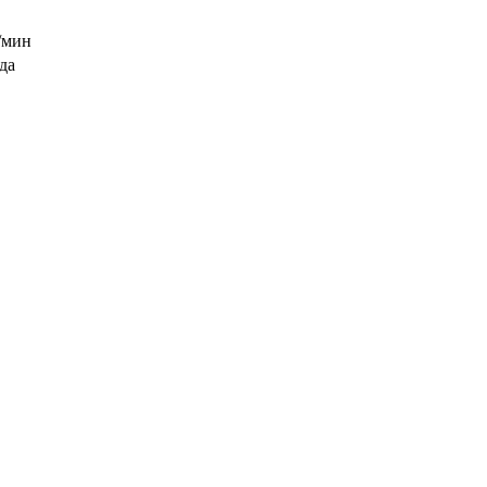
/мин
ода