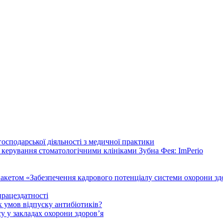
осподарської діяльності з медичної практики
 керування стоматологічними клініками Зубна Фея: ImPerio
акетом «Забезпечення кадрового потенціалу системи охорони здо
працездатності
 умов відпуску антибіотиків?
у у закладах охорони здоров’я