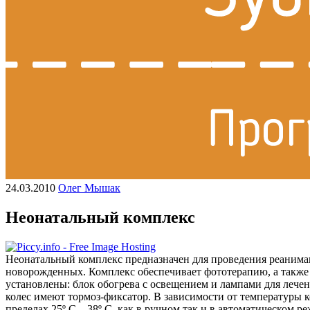
24.03.2010
Олег Мышак
Неонатальный комплекс
Неонатальный комплекс предназначен для проведения реаним
новорожденных. Комплекс обеспечивает фототерапию, а также
установлены: блок обогрева с освещением и лампами для лече
колес имеют тормоз-фиксатор. В зависимости от температуры к
пределах 25º С – 38º С, как в ручном так и в автоматическом р