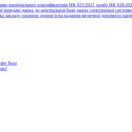
ами національних класифікаторів НК 025:2021 та/або НК 026:20
ї передачі даних до центральної бази даних електронної систем
а закладу охорони здоров’я на надання медичної допомоги паці
der Next
кою!