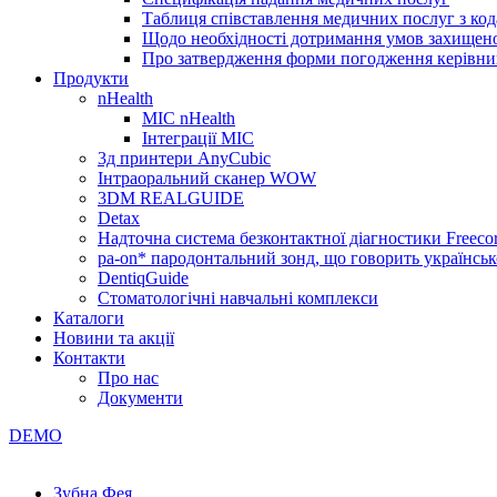
Таблиця співставлення медичних послуг з код
Щодо необхідності дотримання умов захищено
Про затвердження форми погодження керівник
Продукти
nHealth
МІС nHealth
Інтеграції МІС
3д принтери AnyCubic
Інтраоральний сканер WOW
3DM REALGUIDE
Detax
Надточна система безконтактної діагностики Freecor
pa-on* пародонтальний зонд, що говорить українсь
DentiqGuide
Стоматологічні навчальні комплекси
Каталоги
Новини та акції
Контакти
Про нас
Документи
DEMO
Зубна Фея