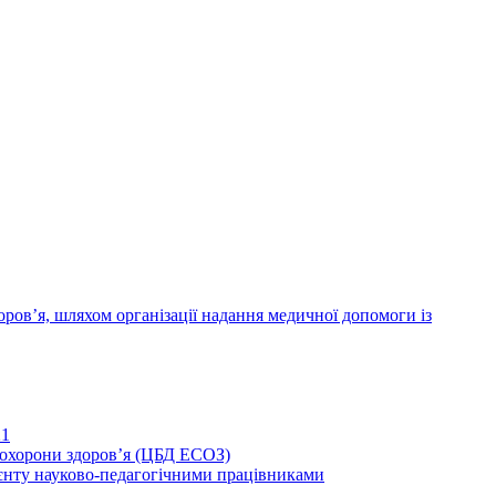
ров’я, шляхом організації надання медичної допомоги із
21
иохорони здоров’я (ЦБД ЕСОЗ)
єнту науково-педагогічними працівниками