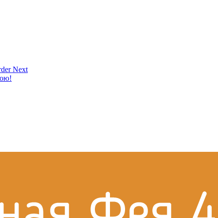
der Next
кою!