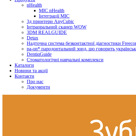
nHealth
МІС nHealth
Інтеграції МІС
3д принтери AnyCubic
Інтраоральний сканер WOW
3DM REALGUIDE
Detax
Надточна система безконтактної діагностики Freecor
pa-on* пародонтальний зонд, що говорить українсь
DentiqGuide
Стоматологічні навчальні комплекси
Каталоги
Новини та акції
Контакти
Про нас
Документи