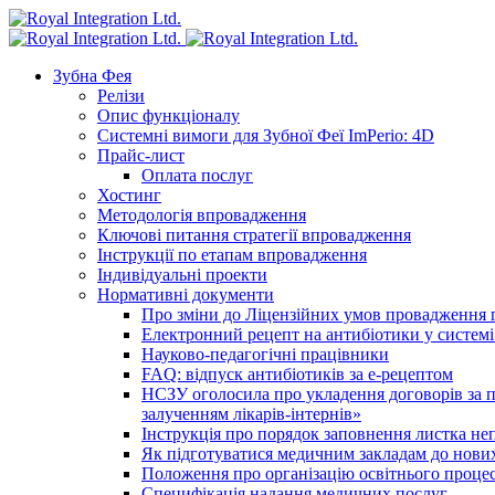
Зубна Фея
Релізи
Опис функціоналу
Системні вимоги для Зубної Феї ImPerio: 4D
Прайс-лист
Оплата послуг
Хостинг
Методологія впровадження
Ключові питання стратегії впровадження
Інструкції по етапам впровадження
Індивідуальні проекти
Нормативні документи
Про зміни до Ліцензійних умов провадження г
Електронний рецепт на антибіотики у системі
Науково-педагогічні працівники
FAQ: відпуск антибіотиків за е-рецептом
НСЗУ оголосила про укладення договорів за п
залученням лікарів-інтернів»
Інструкція про порядок заповнення листка не
Як підготуватися медичним закладам до нових
Положення про організацію освітнього процес
Специфікація надання медичних послуг