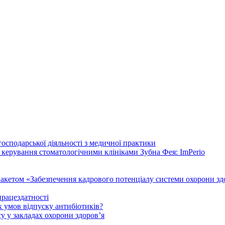
осподарської діяльності з медичної практики
 керування стоматологічними клініками Зубна Фея: ImPerio
акетом «Забезпечення кадрового потенціалу системи охорони здо
працездатності
 умов відпуску антибіотиків?
у у закладах охорони здоров’я