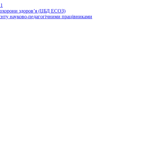
21
иохорони здоров’я (ЦБД ЕСОЗ)
єнту науково-педагогічними працівниками