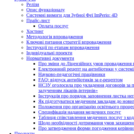
Релізи
Опис функціоналу
Системні вимоги для Зубної Феї ImPerio: 4D
Прайс-лист
Оплата послуг
Хостинг
Методологія впровадження
Ключові питання стратегії впровадження
Інструкції по етапам впровадження
Індивідуальні проекти
Нормативні документи
Про зміни до Ліцензійних умов провадження г
Електронний рецепт на антибіотики у системі
Науково-педагогічні працівники
FAQ: відпуск антибіотиків за е-рецептом
НСЗУ оголосила про укладення договорів за п
залученням лікарів-інтернів»
Інструкція про порядок заповнення листка не
Як підготуватися медичним закладам до нових
Положення про організацію освітнього процес
Специфікація надання медичних послуг
Таблиця співставлення медичних послуг з код
Щодо необхідності дотримання умов захищено
Про затвердження форми погодження керівник
Продукти