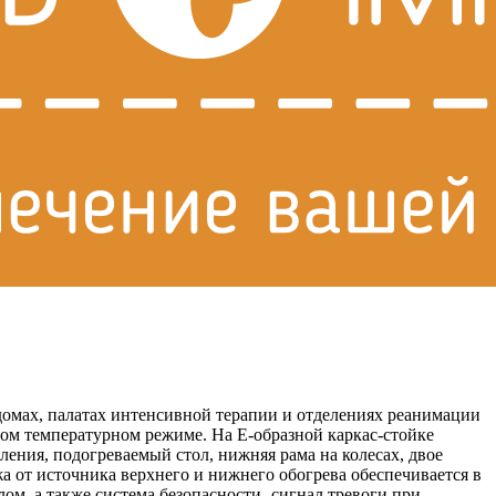
омах, палатах интенсивной терапии и отделениях реанимации
ом температурном режиме. На Е-образной каркас-стойке
ения, подогреваемый стол, нижняя рама на колесах, двое
а от источника верхнего и нижнего обогрева обеспечивается в
лом, а также система безопасности- сигнал тревоги при