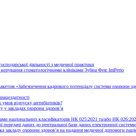
осподарської діяльності з медичної практики
 керування стоматологічними клініками Зубна Фея: ImPerio
акетом «Забезпечення кадрового потенціалу системи охорони здо
працездатності
 умов відпуску антибіотиків?
у у закладах охорони здоров’я
ами національних класифікаторів НК 025:2021 та/або НК 026:20
ї передачі даних до центральної бази даних електронної систем
а закладу охорони здоров’я на надання медичної допомоги паці