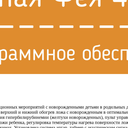
ационных мероприятий с новорожденными детьми в родильных д
 верхний и нижний обогрев ложа с новорожденным в оптимальн
ния гипербилирубинемии (желтухи новорожденных), пульт управл
ожи ребенка, регулировка температуры нагрева поверхности лож
ежимах. Установлена система апгар- таймер с акустическим сигна