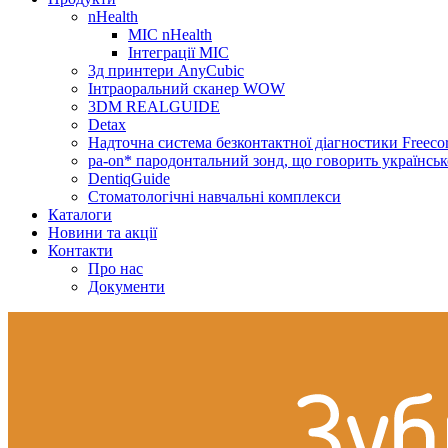
nHealth
МІС nHealth
Інтеграції МІС
3д принтери AnyCubic
Інтраоральний сканер WOW
3DM REALGUIDE
Detax
Надточна система безконтактної діагностики Freecor
pa-on* пародонтальний зонд, що говорить українсь
DentiqGuide
Стоматологічні навчальні комплекси
Каталоги
Новини та акції
Контакти
Про нас
Документи