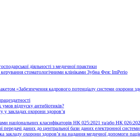
осподарської діяльності з медичної практики
 керування стоматологічними клініками Зубна Фея: ImPerio
акетом «Забезпечення кадрового потенціалу системи охорони здо
працездатності
 умов відпуску антибіотиків?
у у закладах охорони здоров’я
ами національних класифікаторів НК 025:2021 та/або НК 026:20
ї передачі даних до центральної бази даних електронної систем
а закладу охорони здоров’я на надання медичної допомоги паці