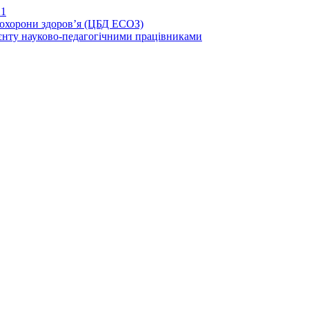
21
иохорони здоров’я (ЦБД ЕСОЗ)
єнту науково-педагогічними працівниками