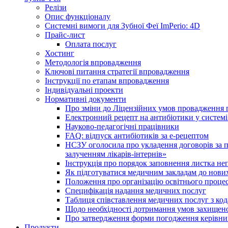
Релізи
Опис функціоналу
Системні вимоги для Зубної Феї ImPerio: 4D
Прайс-лист
Оплата послуг
Хостинг
Методологія впровадження
Ключові питання стратегії впровадження
Інструкції по етапам впровадження
Індивідуальні проекти
Нормативні документи
Про зміни до Ліцензійних умов провадження г
Електронний рецепт на антибіотики у системі
Науково-педагогічні працівники
FAQ: відпуск антибіотиків за е-рецептом
НСЗУ оголосила про укладення договорів за п
залученням лікарів-інтернів»
Інструкція про порядок заповнення листка не
Як підготуватися медичним закладам до нових
Положення про організацію освітнього процес
Специфікація надання медичних послуг
Таблиця співставлення медичних послуг з код
Щодо необхідності дотримання умов захищено
Про затвердження форми погодження керівник
Продукти