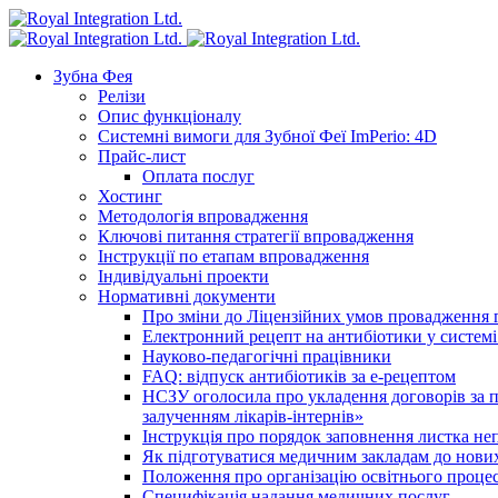
Зубна Фея
Релізи
Опис функціоналу
Системні вимоги для Зубної Феї ImPerio: 4D
Прайс-лист
Оплата послуг
Хостинг
Методологія впровадження
Ключові питання стратегії впровадження
Інструкції по етапам впровадження
Індивідуальні проекти
Нормативні документи
Про зміни до Ліцензійних умов провадження г
Електронний рецепт на антибіотики у системі
Науково-педагогічні працівники
FAQ: відпуск антибіотиків за е-рецептом
НСЗУ оголосила про укладення договорів за п
залученням лікарів-інтернів»
Інструкція про порядок заповнення листка не
Як підготуватися медичним закладам до нових
Положення про організацію освітнього процес
Специфікація надання медичних послуг