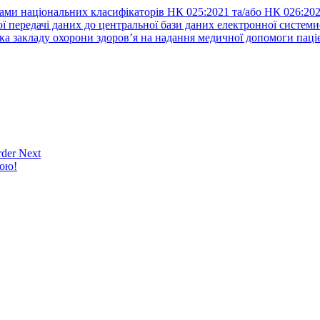
ами національних класифікаторів НК 025:2021 та/або НК 026:20
ї передачі даних до центральної бази даних електронної систем
а закладу охорони здоров’я на надання медичної допомоги паці
der Next
кою!