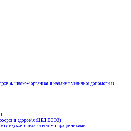
ров’я, шляхом організації надання медичної допомоги із
21
иохорони здоров’я (ЦБД ЕСОЗ)
єнту науково-педагогічними працівниками