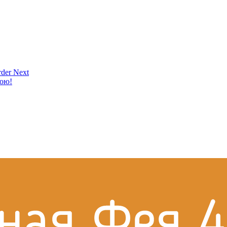
der Next
кою!