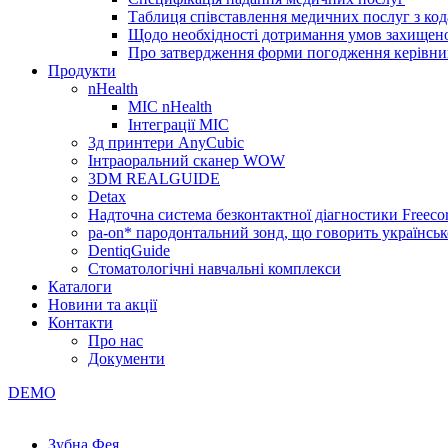
Таблиця співставлення медичних послуг з код
Щодо необхідності дотримання умов захищено
Про затвердження форми погодження керівник
Продукти
nHealth
МІС nHealth
Інтеграції МІС
3д принтери AnyCubic
Інтраоральний сканер WOW
3DM REALGUIDE
Detax
Надточна система безконтактної діагностики Freecor
pa-on* пародонтальний зонд, що говорить українсь
DentiqGuide
Стоматологічні навчальні комплекси
Каталоги
Новини та акції
Контакти
Про нас
Документи
DEMO
Зубна Фея