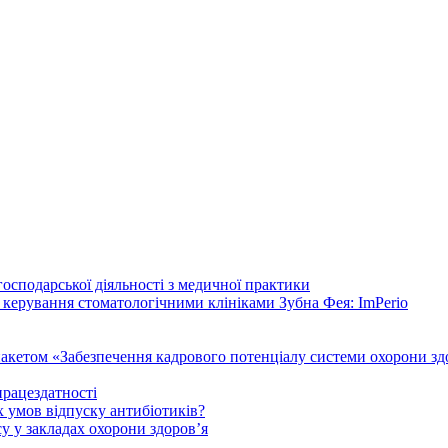
осподарської діяльності з медичної практики
 керування стоматологічними клініками Зубна Фея: ImPerio
акетом «Забезпечення кадрового потенціалу системи охорони здо
працездатності
 умов відпуску антибіотиків?
у у закладах охорони здоров’я