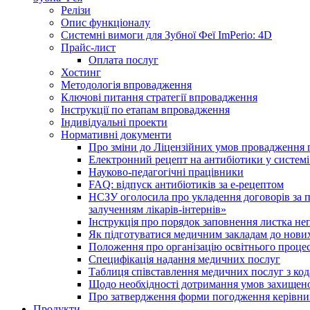
Релізи
Опис функціоналу
Системні вимоги для Зубної Феї ImPerio: 4D
Прайс-лист
Оплата послуг
Хостинг
Методологія впровадження
Ключові питання стратегії впровадження
Інструкції по етапам впровадження
Індивідуальні проекти
Нормативні документи
Про зміни до Ліцензійних умов провадження г
Електронний рецепт на антибіотики у системі
Науково-педагогічні працівники
FAQ: відпуск антибіотиків за е-рецептом
НСЗУ оголосила про укладення договорів за п
залученням лікарів-інтернів»
Інструкція про порядок заповнення листка не
Як підготуватися медичним закладам до нових
Положення про організацію освітнього процес
Специфікація надання медичних послуг
Таблиця співставлення медичних послуг з код
Щодо необхідності дотримання умов захищено
Про затвердження форми погодження керівник
Продукти