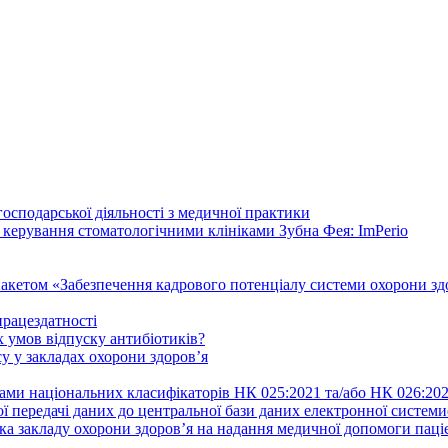
осподарської діяльності з медичної практики
 керування стоматологічними клініками Зубна Фея: ImPerio
акетом «Забезпечення кадрового потенціалу системи охорони здо
працездатності
 умов відпуску антибіотиків?
у у закладах охорони здоров’я
ами національних класифікаторів НК 025:2021 та/або НК 026:20
ї передачі даних до центральної бази даних електронної систем
а закладу охорони здоров’я на надання медичної допомоги паці