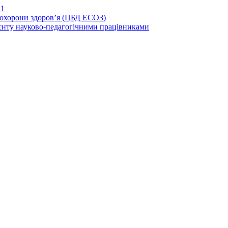
21
иохорони здоров’я (ЦБД ЕСОЗ)
єнту науково-педагогічними працівниками