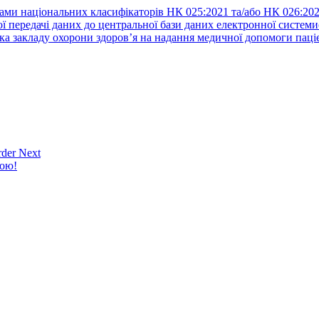
ами національних класифікаторів НК 025:2021 та/або НК 026:20
ї передачі даних до центральної бази даних електронної систем
а закладу охорони здоров’я на надання медичної допомоги паці
der Next
кою!