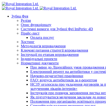
Зубна Фея
Релізи
Опис функціоналу
Системні вимоги для Зубної Феї ImPerio: 4D
Прайс-лист
Оплата послуг
Хостинг
Методологія впровадження
Ключові питання стратегії впровадження
Інструкції по етапам впровадження
Індивідуальні проекти
Нормативні документи
Про зміни до Ліцензійних умов провадження г
Електронний рецепт на антибіотики у системі
Науково-педагогічні працівники
FAQ: відпуск антибіотиків за е-рецептом
НСЗУ оголосила про укладення договорів за п
залученням лікарів-інтернів»
Інструкція про порядок заповнення листка не
Як підготуватися медичним закладам до нових
Положення про організацію освітнього процес
Специфікація надання медичних послуг