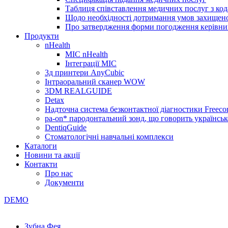
Таблиця співставлення медичних послуг з код
Щодо необхідності дотримання умов захищено
Про затвердження форми погодження керівник
Продукти
nHealth
МІС nHealth
Інтеграції МІС
3д принтери AnyCubic
Інтраоральний сканер WOW
3DM REALGUIDE
Detax
Надточна система безконтактної діагностики Freecor
pa-on* пародонтальний зонд, що говорить українсь
DentiqGuide
Стоматологічні навчальні комплекси
Каталоги
Новини та акції
Контакти
Про нас
Документи
DEMO
Зубна Фея