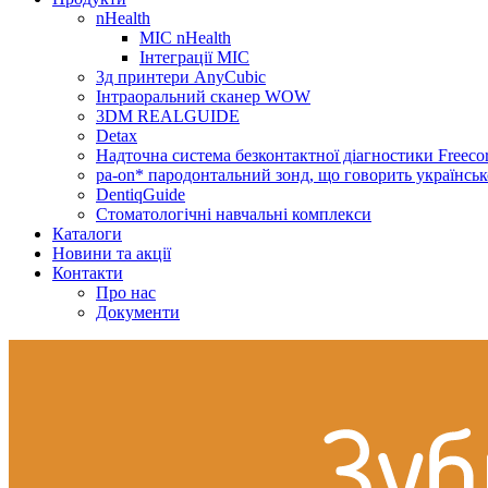
nHealth
МІС nHealth
Інтеграції МІС
3д принтери AnyCubic
Інтраоральний сканер WOW
3DM REALGUIDE
Detax
Надточна система безконтактної діагностики Freecor
pa-on* пародонтальний зонд, що говорить українсь
DentiqGuide
Стоматологічні навчальні комплекси
Каталоги
Новини та акції
Контакти
Про нас
Документи