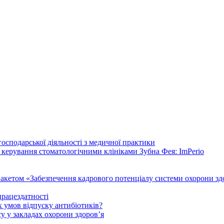
осподарської діяльності з медичної практики
 керування стоматологічними клініками Зубна Фея: ImPerio
акетом «Забезпечення кадрового потенціалу системи охорони здо
працездатності
 умов відпуску антибіотиків?
у у закладах охорони здоров’я