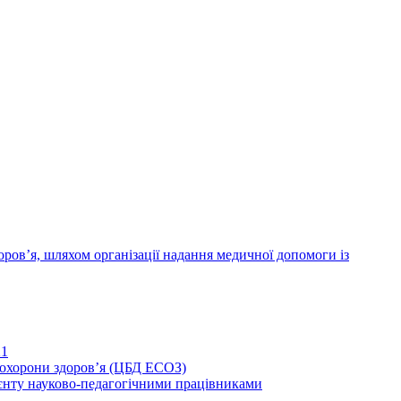
ров’я, шляхом організації надання медичної допомоги із
21
иохорони здоров’я (ЦБД ЕСОЗ)
єнту науково-педагогічними працівниками