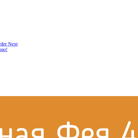
der Next
кою!