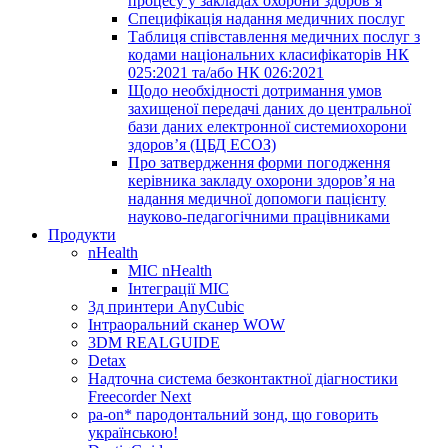
процесу у закладах охорони здоров’я
Специфікація надання медичних послуг
Таблиця співставлення медичних послуг з
кодами національних класифікаторів НК
025:2021 та/або НК 026:2021
Щодо необхідності дотримання умов
захищеної передачі даних до центральної
бази даних електронної системиохорони
здоров’я (ЦБД ЕСОЗ)
Про затвердження форми погодження
керівника закладу охорони здоров’я на
надання медичної допомоги пацієнту
науково-педагогічними працівниками
Продукти
nHealth
МІС nHealth
Інтеграції МІС
3д принтери AnyCubic
Інтраоральний сканер WOW
3DM REALGUIDE
Detax
Надточна система безконтактної діагностики
Freecorder Next
pa-on* пародонтальний зонд, що говорить
українською!