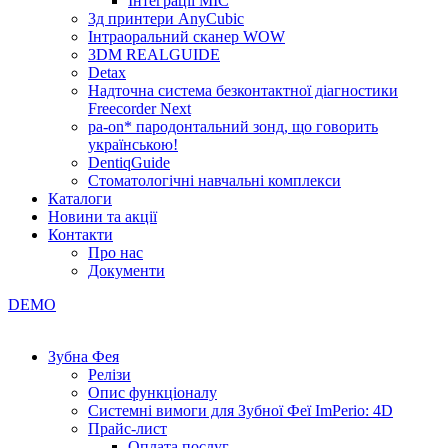
Інтеграції МІС
3д принтери AnyCubic
Інтраоральний сканер WOW
3DM REALGUIDE
Detax
Надточна система безконтактної діагностики
Freecorder Next
pa-on* пародонтальний зонд, що говорить
українською!
DentiqGuide
Стоматологічні навчальні комплекси
Каталоги
Новини та акції
Контакти
Про нас
Документи
DEMO
Зубна Фея
Релізи
Опис функціоналу
Системні вимоги для Зубної Феї ImPerio: 4D
Прайс-лист
Оплата послуг