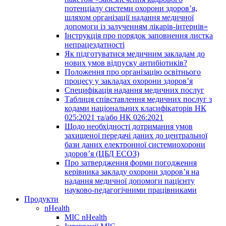
потенціалу системи охорони здоров’я,
шляхом організації надання медичної
допомоги із залученням лікарів-інтернів»
Інструкція про порядок заповнення листка
непрацездатності
Як підготуватися медичним закладам до
нових умов відпуску антибіотиків?
Положення про організацію освітнього
процесу у закладах охорони здоров’я
Специфікація надання медичних послуг
Таблиця співставлення медичних послуг з
кодами національних класифікаторів НК
025:2021 та/або НК 026:2021
Щодо необхідності дотримання умов
захищеної передачі даних до центральної
бази даних електронної системиохорони
здоров’я (ЦБД ЕСОЗ)
Про затвердження форми погодження
керівника закладу охорони здоров’я на
надання медичної допомоги пацієнту
науково-педагогічними працівниками
Продукти
nHealth
МІС nHealth