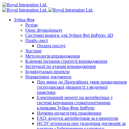
Зубна Фея
Релізи
Опис функціоналу
Системні вимоги для Зубної Феї ImPerio: 4D
Прайс-лист
Оплата послуг
Хостинг
Методологія впровадження
Ключові питання стратегії впровадження
Інструкції по етапам впровадження
Індивідуальні проекти
Нормативні документи
Про зміни до Ліцензійних умов провадження
господарської діяльності з медичної
практики
Електронний рецепт на антибіотики у
системі керування стоматологічними
клініками Зубна Фея: ImPerio
Науково-педагогічні працівники
FAQ: відпуск антибіотиків за е-рецептом
НСЗУ оголосила про укладення договорів за
пакетом «Забезпечення кадрового