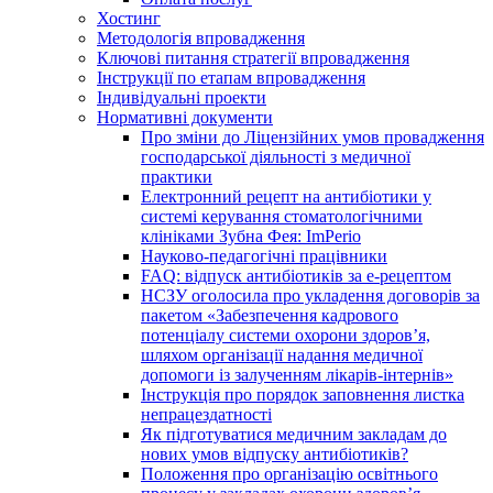
Хостинг
Методологія впровадження
Ключові питання стратегії впровадження
Інструкції по етапам впровадження
Індивідуальні проекти
Нормативні документи
Про зміни до Ліцензійних умов провадження
господарської діяльності з медичної
практики
Електронний рецепт на антибіотики у
системі керування стоматологічними
клініками Зубна Фея: ImPerio
Науково-педагогічні працівники
FAQ: відпуск антибіотиків за е-рецептом
НСЗУ оголосила про укладення договорів за
пакетом «Забезпечення кадрового
потенціалу системи охорони здоров’я,
шляхом організації надання медичної
допомоги із залученням лікарів-інтернів»
Інструкція про порядок заповнення листка
непрацездатності
Як підготуватися медичним закладам до
нових умов відпуску антибіотиків?
Положення про організацію освітнього