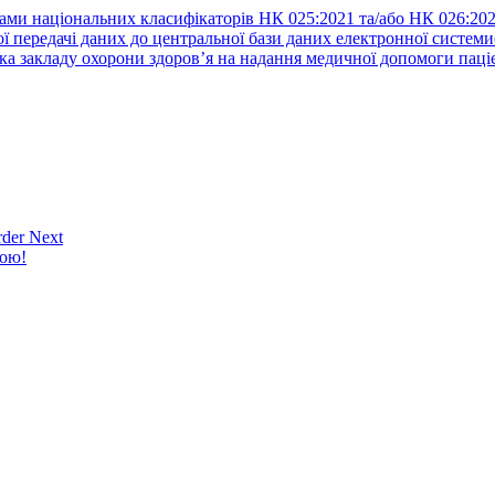
ами національних класифікаторів НК 025:2021 та/або НК 026:20
ї передачі даних до центральної бази даних електронної систем
а закладу охорони здоров’я на надання медичної допомоги паці
der Next
кою!