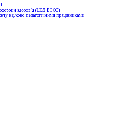
21
иохорони здоров’я (ЦБД ЕСОЗ)
єнту науково-педагогічними працівниками