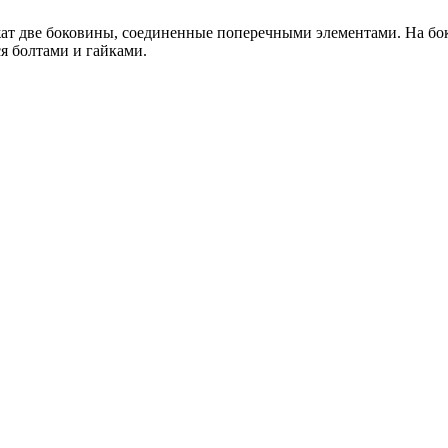
ежат две боковины, соединенные поперечными элементами. На б
я болтами и гайками.