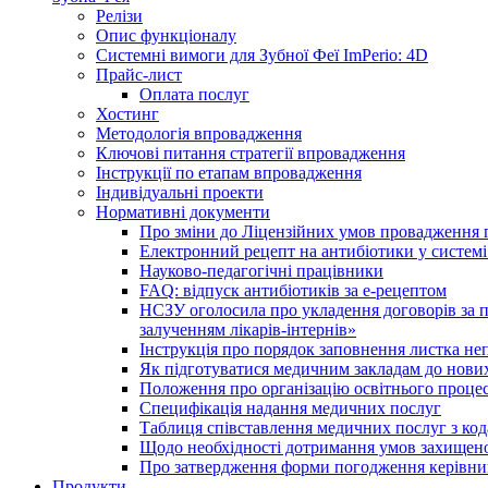
Релізи
Опис функціоналу
Системні вимоги для Зубної Феї ImPerio: 4D
Прайс-лист
Оплата послуг
Хостинг
Методологія впровадження
Ключові питання стратегії впровадження
Інструкції по етапам впровадження
Індивідуальні проекти
Нормативні документи
Про зміни до Ліцензійних умов провадження г
Електронний рецепт на антибіотики у системі
Науково-педагогічні працівники
FAQ: відпуск антибіотиків за е-рецептом
НСЗУ оголосила про укладення договорів за п
залученням лікарів-інтернів»
Інструкція про порядок заповнення листка не
Як підготуватися медичним закладам до нових
Положення про організацію освітнього процес
Специфікація надання медичних послуг
Таблиця співставлення медичних послуг з код
Щодо необхідності дотримання умов захищено
Про затвердження форми погодження керівник
Продукти