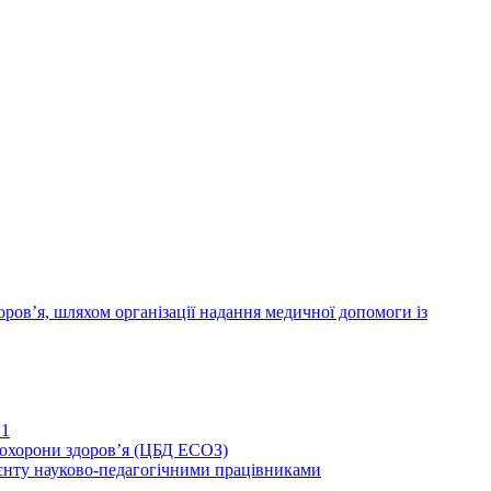
ров’я, шляхом організації надання медичної допомоги із
21
иохорони здоров’я (ЦБД ЕСОЗ)
єнту науково-педагогічними працівниками