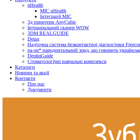
nHealth
МІС nHealth
Інтеграції МІС
3д принтери AnyCubic
Інтраоральний сканер WOW
3DM REALGUIDE
Detax
Надточна система безконтактної діагностики Freecor
pa-on* пародонтальний зонд, що говорить українсь
DentiqGuide
Стоматологічні навчальні комплекси
Каталоги
Новини та акції
Контакти
Про нас
Документи