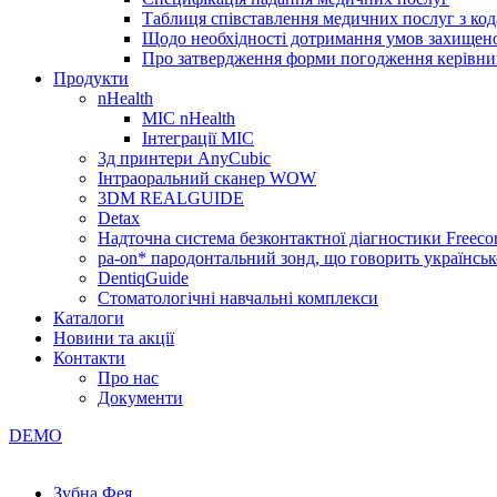
Таблиця співставлення медичних послуг з код
Щодо необхідності дотримання умов захищено
Про затвердження форми погодження керівник
Продукти
nHealth
МІС nHealth
Інтеграції МІС
3д принтери AnyCubic
Інтраоральний сканер WOW
3DM REALGUIDE
Detax
Надточна система безконтактної діагностики Freecor
pa-on* пародонтальний зонд, що говорить українсь
DentiqGuide
Стоматологічні навчальні комплекси
Каталоги
Новини та акції
Контакти
Про нас
Документи
DEMO
Зубна Фея