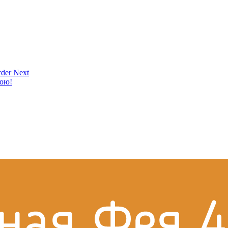
der Next
кою!