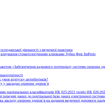
осподарської діяльності з медичної практики
 керування стоматологічними клініками Зубна Фея: ImPerio
акетом «Забезпечення кадрового потенціалу системи охорони здо
працездатності
 умов відпуску антибіотиків?
у у закладах охорони здоров’я
ами національних класифікаторів НК 025:2021 та/або НК 026:20
ї передачі даних до центральної бази даних електронної систем
а закладу охорони здоров’я на надання медичної допомоги паці