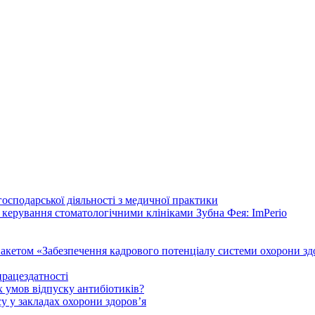
осподарської діяльності з медичної практики
 керування стоматологічними клініками Зубна Фея: ImPerio
акетом «Забезпечення кадрового потенціалу системи охорони здо
працездатності
 умов відпуску антибіотиків?
у у закладах охорони здоров’я