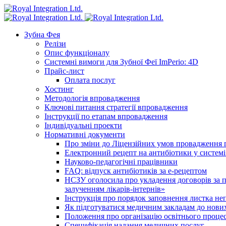
Зубна Фея
Релізи
Опис функціоналу
Системні вимоги для Зубної Феї ImPerio: 4D
Прайс-лист
Оплата послуг
Хостинг
Методологія впровадження
Ключові питання стратегії впровадження
Інструкції по етапам впровадження
Індивідуальні проекти
Нормативні документи
Про зміни до Ліцензійних умов провадження г
Електронний рецепт на антибіотики у системі
Науково-педагогічні працівники
FAQ: відпуск антибіотиків за е-рецептом
НСЗУ оголосила про укладення договорів за п
залученням лікарів-інтернів»
Інструкція про порядок заповнення листка не
Як підготуватися медичним закладам до нових
Положення про організацію освітнього процес
Специфікація надання медичних послуг