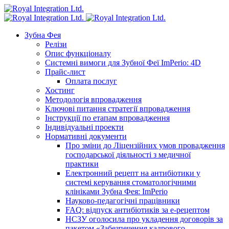
Зубна Фея
Релізи
Опис функціоналу
Системні вимоги для Зубної Феї ImPerio: 4D
Прайс-лист
Оплата послуг
Хостинг
Методологія впровадження
Ключові питання стратегії впровадження
Інструкції по етапам впровадження
Індивідуальні проекти
Нормативні документи
Про зміни до Ліцензійних умов провадження
господарської діяльності з медичної
практики
Електронний рецепт на антибіотики у
системі керування стоматологічними
клініками Зубна Фея: ImPerio
Науково-педагогічні працівники
FAQ: відпуск антибіотиків за е-рецептом
НСЗУ оголосила про укладення договорів за
пакетом «Забезпечення кадрового