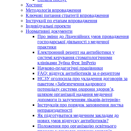
Хостинг
Методологія впровадження
Ключові питання стратегії впровадження
Інструкції по етапам впровадження
Індивідуальні проекти
Нормативні документи
Про зміни до Ліцензійних умов провадження
господарської діяльності з медичної
практики
Електронний рецепт на антибіотики у
системі керування стоматологічними
клініками Зубна Фея: ImPerio
Науково-педагогічні працівники
FAQ: відпуск антибіотиків за е-рецептом
НСЗУ оголосила про укладення договорів за
пакетом «Забезпечення кадрового
потенціалу системи охорони здоров’я,
шляхом організації надання медичної
допомоги із залученням лікарів-інтернів»
Інструкція про порядок заповнення листка
непрацездатності
Як підготуватися медичним закладам до
нових умов відпуску антибіотиків?
Положення про організацію освітнього