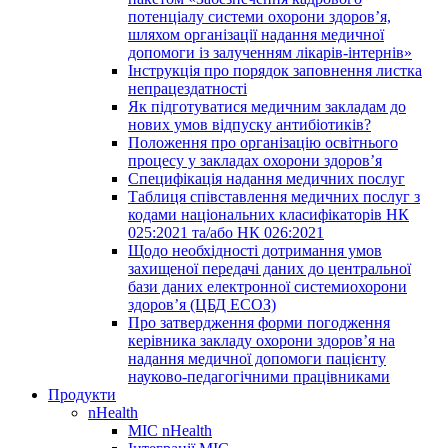
потенціалу системи охорони здоров’я,
шляхом організації надання медичної
допомоги із залученням лікарів-інтернів»
Інструкція про порядок заповнення листка
непрацездатності
Як підготуватися медичним закладам до
нових умов відпуску антибіотиків?
Положення про організацію освітнього
процесу у закладах охорони здоров’я
Специфікація надання медичних послуг
Таблиця співставлення медичних послуг з
кодами національних класифікаторів НК
025:2021 та/або НК 026:2021
Щодо необхідності дотримання умов
захищеної передачі даних до центральної
бази даних електронної системиохорони
здоров’я (ЦБД ЕСОЗ)
Про затвердження форми погодження
керівника закладу охорони здоров’я на
надання медичної допомоги пацієнту
науково-педагогічними працівниками
Продукти
nHealth
МІС nHealth