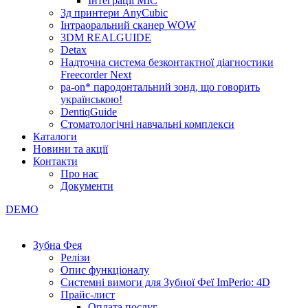
Інтеграції МІС
3д принтери AnyCubic
Інтраоральний сканер WOW
3DM REALGUIDE
Detax
Надточна система безконтактної діагностики
Freecorder Next
pa-on* пародонтальний зонд, що говорить
українською!
DentiqGuide
Стоматологічні навчальні комплекси
Каталоги
Новини та акції
Контакти
Про нас
Документи
DEMO
Зубна Фея
Релізи
Опис функціоналу
Системні вимоги для Зубної Феї ImPerio: 4D
Прайс-лист
Оплата послуг