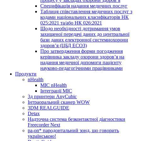
процесу у закладах охорони здоров’я
Специфікація надання медичних послуг
Таблиця співставлення медичних послуг з
кодами національних класифікаторів НК
025:2021 та/або НК 026:2021
Щодо необхідності дотримання умов
захищеної передачі даних до центральної
бази даних електронної системиохорони
здоров’я (ЦБД ЕСОЗ)
Про затвердження форми погодження
керівника закладу охорони здоров’я на
надання медичної допомоги пацієнту
науково-педагогічними працівниками
Продукти
nHealth
МІС nHealth
Інтеграції МІС
3д принтери AnyCubic
Інтраоральний сканер WOW
3DM REALGUIDE
Detax
Надточна система безконтактної діагностики
Freecorder Next
pa-on* пародонтальний зонд, що говорить
українською!