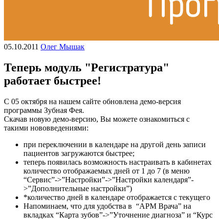
05.10.2011
Олег Мышак
Теперь модуль "Регистратура"
работает быстрее!
С 05 октября на нашем сайте обновлена демо-версия
программы Зубная Фея.
Скачав новую демо-версию, Вы можете ознакомиться с
такими нововведениями:
при переключении в календаре на другой день записи
пациентов загружаются быстрее;
теперь появилась возможность настраивать в кабинетах
количество отображаемых дней от 1 до 7 (в меню
“Сервис”->”Настройки”->”Настройки календаря”-
>”Дополнительные настройки”)
*количество дней в календаре отображается с текущего
Напоминаем, что для удобства в “АРМ Врача” на
вкладках “Карта зубов”->”Уточнение диагноза” и “Курс