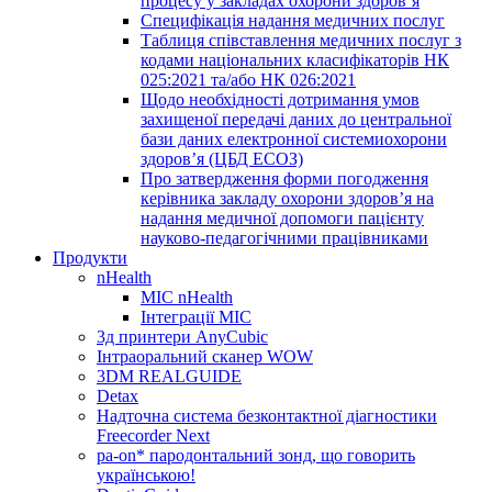
процесу у закладах охорони здоров’я
Специфікація надання медичних послуг
Таблиця співставлення медичних послуг з
кодами національних класифікаторів НК
025:2021 та/або НК 026:2021
Щодо необхідності дотримання умов
захищеної передачі даних до центральної
бази даних електронної системиохорони
здоров’я (ЦБД ЕСОЗ)
Про затвердження форми погодження
керівника закладу охорони здоров’я на
надання медичної допомоги пацієнту
науково-педагогічними працівниками
Продукти
nHealth
МІС nHealth
Інтеграції МІС
3д принтери AnyCubic
Інтраоральний сканер WOW
3DM REALGUIDE
Detax
Надточна система безконтактної діагностики
Freecorder Next
pa-on* пародонтальний зонд, що говорить
українською!