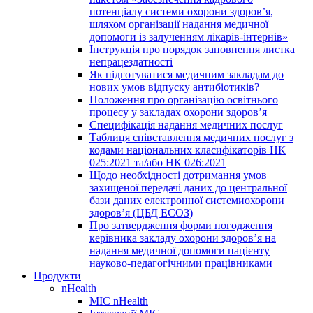
потенціалу системи охорони здоров’я,
шляхом організації надання медичної
допомоги із залученням лікарів-інтернів»
Інструкція про порядок заповнення листка
непрацездатності
Як підготуватися медичним закладам до
нових умов відпуску антибіотиків?
Положення про організацію освітнього
процесу у закладах охорони здоров’я
Специфікація надання медичних послуг
Таблиця співставлення медичних послуг з
кодами національних класифікаторів НК
025:2021 та/або НК 026:2021
Щодо необхідності дотримання умов
захищеної передачі даних до центральної
бази даних електронної системиохорони
здоров’я (ЦБД ЕСОЗ)
Про затвердження форми погодження
керівника закладу охорони здоров’я на
надання медичної допомоги пацієнту
науково-педагогічними працівниками
Продукти
nHealth
МІС nHealth