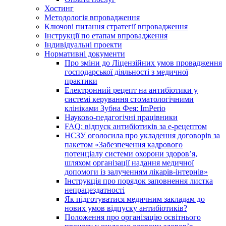
Хостинг
Методологія впровадження
Ключові питання стратегії впровадження
Інструкції по етапам впровадження
Індивідуальні проекти
Нормативні документи
Про зміни до Ліцензійних умов провадження
господарської діяльності з медичної
практики
Електронний рецепт на антибіотики у
системі керування стоматологічними
клініками Зубна Фея: ImPerio
Науково-педагогічні працівники
FAQ: відпуск антибіотиків за е-рецептом
НСЗУ оголосила про укладення договорів за
пакетом «Забезпечення кадрового
потенціалу системи охорони здоров’я,
шляхом організації надання медичної
допомоги із залученням лікарів-інтернів»
Інструкція про порядок заповнення листка
непрацездатності
Як підготуватися медичним закладам до
нових умов відпуску антибіотиків?
Положення про організацію освітнього