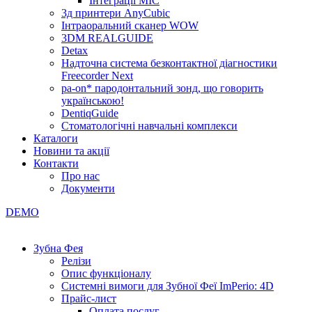
Інтеграції МІС
3д принтери AnyCubic
Інтраоральний сканер WOW
3DM REALGUIDE
Detax
Надточна система безконтактної діагностики
Freecorder Next
pa-on* пародонтальний зонд, що говорить
українською!
DentiqGuide
Стоматологічні навчальні комплекси
Каталоги
Новини та акції
Контакти
Про нас
Документи
DEMO
Зубна Фея
Релізи
Опис функціоналу
Системні вимоги для Зубної Феї ImPerio: 4D
Прайс-лист
Оплата послуг