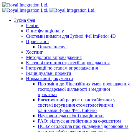
Зубна Фея
Релізи
Опис функціоналу
Системні вимоги для Зубної Феї ImPerio: 4D
Прайс-лист
Оплата послуг
Хостинг
Методологія впровадження
Ключові питання стратегії впровадження
Інструкції по етапам впровадження
Індивідуальні проекти
Нормативні документи
Про зміни до Ліцензійних умов провадження
господарської діяльності з медичної
практики
Електронний рецепт на антибіотики у
системі керування стоматологічними
клініками Зубна Фея: ImPerio
Науково-педагогічні працівники
FAQ: відпуск антибіотиків за е-рецептом
НСЗУ оголосила про укладення договорів за
пакетом «Забезпечення кадрового