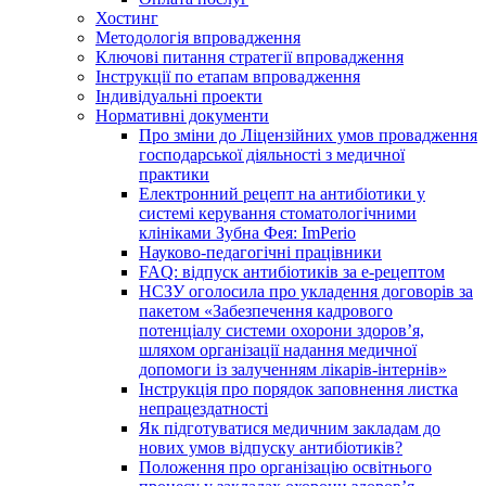
Хостинг
Методологія впровадження
Ключові питання стратегії впровадження
Інструкції по етапам впровадження
Індивідуальні проекти
Нормативні документи
Про зміни до Ліцензійних умов провадження
господарської діяльності з медичної
практики
Електронний рецепт на антибіотики у
системі керування стоматологічними
клініками Зубна Фея: ImPerio
Науково-педагогічні працівники
FAQ: відпуск антибіотиків за е-рецептом
НСЗУ оголосила про укладення договорів за
пакетом «Забезпечення кадрового
потенціалу системи охорони здоров’я,
шляхом організації надання медичної
допомоги із залученням лікарів-інтернів»
Інструкція про порядок заповнення листка
непрацездатності
Як підготуватися медичним закладам до
нових умов відпуску антибіотиків?
Положення про організацію освітнього