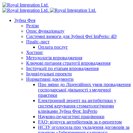
Зубна Фея
Релізи
Опис функціоналу
Системні вимоги для Зубної Феї ImPerio: 4D
Прайс-лист
Оплата послуг
Хостинг
Методологія впровадження
Ключові питання стратегії впровадження
Інструкції по етапам впровадження
Індивідуальні проекти
Нормативні документи
Про зміни до Ліцензійних умов провадження
господарської діяльності з медичної
практики
Електронний рецепт на антибіотики у
системі керування стоматологічними
клініками Зубна Фея: ImPerio
Науково-педагогічні працівники
FAQ: відпуск антибіотиків за е-рецептом
НСЗУ оголосила про укладення договорів за
пакетом «Забезпечення кадрового