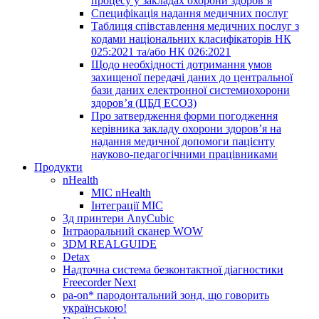
процесу у закладах охорони здоров’я
Специфікація надання медичних послуг
Таблиця співставлення медичних послуг з
кодами національних класифікаторів НК
025:2021 та/або НК 026:2021
Щодо необхідності дотримання умов
захищеної передачі даних до центральної
бази даних електронної системиохорони
здоров’я (ЦБД ЕСОЗ)
Про затвердження форми погодження
керівника закладу охорони здоров’я на
надання медичної допомоги пацієнту
науково-педагогічними працівниками
Продукти
nHealth
МІС nHealth
Інтеграції МІС
3д принтери AnyCubic
Інтраоральний сканер WOW
3DM REALGUIDE
Detax
Надточна система безконтактної діагностики
Freecorder Next
pa-on* пародонтальний зонд, що говорить
українською!