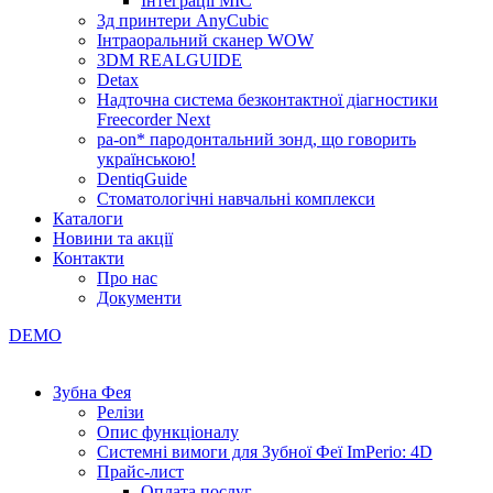
Інтеграції МІС
3д принтери AnyCubic
Інтраоральний сканер WOW
3DM REALGUIDE
Detax
Надточна система безконтактної діагностики
Freecorder Next
pa-on* пародонтальний зонд, що говорить
українською!
DentiqGuide
Стоматологічні навчальні комплекси
Каталоги
Новини та акції
Контакти
Про нас
Документи
DEMO
Зубна Фея
Релізи
Опис функціоналу
Системні вимоги для Зубної Феї ImPerio: 4D
Прайс-лист
Оплата послуг