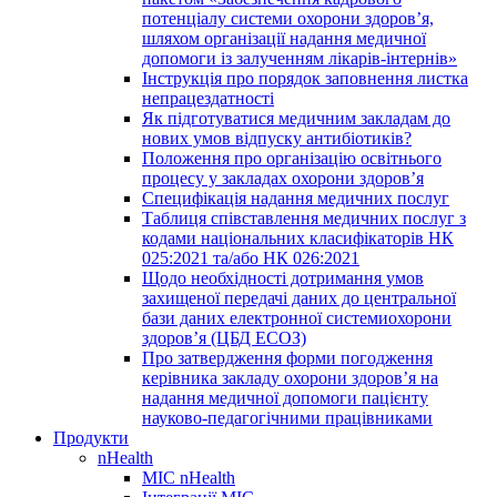
потенціалу системи охорони здоров’я,
шляхом організації надання медичної
допомоги із залученням лікарів-інтернів»
Інструкція про порядок заповнення листка
непрацездатності
Як підготуватися медичним закладам до
нових умов відпуску антибіотиків?
Положення про організацію освітнього
процесу у закладах охорони здоров’я
Специфікація надання медичних послуг
Таблиця співставлення медичних послуг з
кодами національних класифікаторів НК
025:2021 та/або НК 026:2021
Щодо необхідності дотримання умов
захищеної передачі даних до центральної
бази даних електронної системиохорони
здоров’я (ЦБД ЕСОЗ)
Про затвердження форми погодження
керівника закладу охорони здоров’я на
надання медичної допомоги пацієнту
науково-педагогічними працівниками
Продукти
nHealth
МІС nHealth