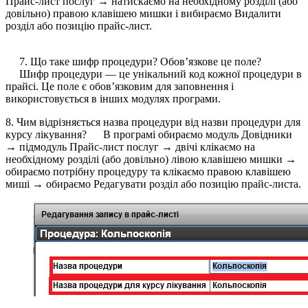
Прайс-лист послуг → натискаємо на необхідному розділі (або
довільно) правою клавішею мишки і вибираємо Видалити
розділ або позицію прайс-лист.
7. Що таке шифр процедури? Обов’язкове це поле?
Шифр процедури — це унікальний код кожної процедури в
прайсі. Це поле є обов’язковим для заповнення і
використовується в інших модулях програми.
8. Чим відрізняється назва процедури від назви процедури для
курсу лікування? В програмі обираємо модуль Довідники
→ підмодуль Прайс-лист послуг → двічі клікаємо на
необхідному розділі (або довільно) лівою клавішею мишки →
обираємо потрібну процедуру та клікаємо правою клавішею
миші → обираємо Редагувати розділ або позицію прайс-листа.