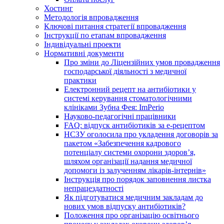
Хостинг
Методологія впровадження
Ключові питання стратегії впровадження
Інструкції по етапам впровадження
Індивідуальні проекти
Нормативні документи
Про зміни до Ліцензійних умов провадження
господарської діяльності з медичної
практики
Електронний рецепт на антибіотики у
системі керування стоматологічними
клініками Зубна Фея: ImPerio
Науково-педагогічні працівники
FAQ: відпуск антибіотиків за е-рецептом
НСЗУ оголосила про укладення договорів за
пакетом «Забезпечення кадрового
потенціалу системи охорони здоров’я,
шляхом організації надання медичної
допомоги із залученням лікарів-інтернів»
Інструкція про порядок заповнення листка
непрацездатності
Як підготуватися медичним закладам до
нових умов відпуску антибіотиків?
Положення про організацію освітнього