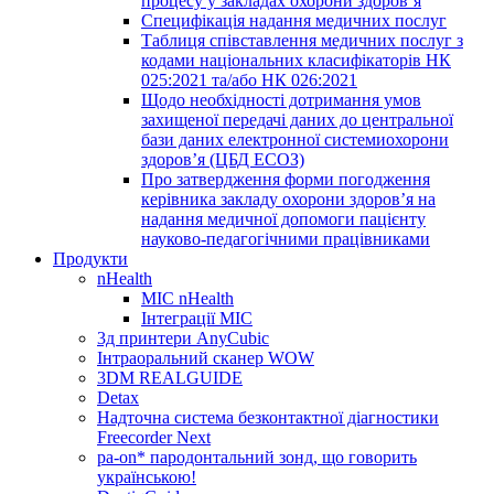
процесу у закладах охорони здоров’я
Специфікація надання медичних послуг
Таблиця співставлення медичних послуг з
кодами національних класифікаторів НК
025:2021 та/або НК 026:2021
Щодо необхідності дотримання умов
захищеної передачі даних до центральної
бази даних електронної системиохорони
здоров’я (ЦБД ЕСОЗ)
Про затвердження форми погодження
керівника закладу охорони здоров’я на
надання медичної допомоги пацієнту
науково-педагогічними працівниками
Продукти
nHealth
МІС nHealth
Інтеграції МІС
3д принтери AnyCubic
Інтраоральний сканер WOW
3DM REALGUIDE
Detax
Надточна система безконтактної діагностики
Freecorder Next
pa-on* пародонтальний зонд, що говорить
українською!