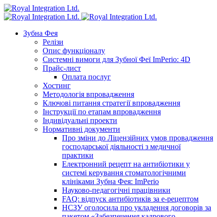
Зубна Фея
Релізи
Опис функціоналу
Системні вимоги для Зубної Феї ImPerio: 4D
Прайс-лист
Оплата послуг
Хостинг
Методологія впровадження
Ключові питання стратегії впровадження
Інструкції по етапам впровадження
Індивідуальні проекти
Нормативні документи
Про зміни до Ліцензійних умов провадження
господарської діяльності з медичної
практики
Електронний рецепт на антибіотики у
системі керування стоматологічними
клініками Зубна Фея: ImPerio
Науково-педагогічні працівники
FAQ: відпуск антибіотиків за е-рецептом
НСЗУ оголосила про укладення договорів за
пакетом «Забезпечення кадрового