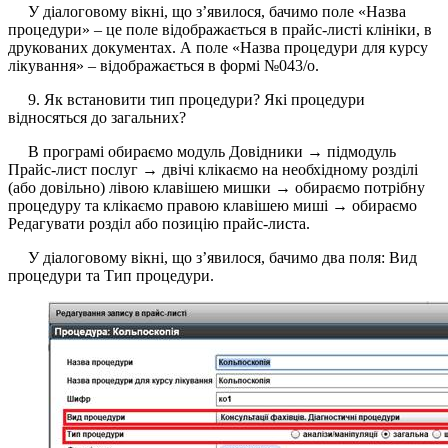
У діалоговому вікні, що з’явилося, бачимо поле «Назва
процедури» – це поле відображається в прайс-листі клініки, в
друкованих документах. А поле «Назва процедури для курсу
лікування» – відображається в формі №043/о.
9. Як встановити тип процедури? Які процедури
відносяться до загальних?
В програмі обираємо модуль Довідники → підмодуль
Прайс-лист послуг → двічі клікаємо на необхідному розділі
(або довільно) лівою клавішею мишки → обираємо потрібну
процедуру та клікаємо правою клавішею миші → обираємо
Редагувати розділ або позицію прайс-листа.
У діалоговому вікні, що з’явилося, бачимо два поля: Вид
процедури та Тип процедури.