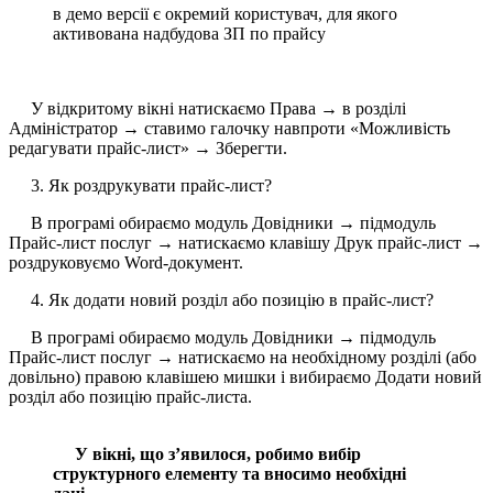
в демо версії є окремий користувач, для якого
активована надбудова ЗП по прайсу
У відкритому вікні натискаємо Права → в розділі
Адміністратор → ставимо галочку навпроти «Можливість
редагувати прайс-лист» → Зберегти.
3. Як роздрукувати прайс-лист?
В програмі обираємо модуль Довідники → підмодуль
Прайс-лист послуг → натискаємо клавішу Друк прайс-лист →
роздруковуємо Word-документ.
4. Як додати новий розділ або позицію в прайс-лист?
В програмі обираємо модуль Довідники → підмодуль
Прайс-лист послуг → натискаємо на необхідному розділі (або
довільно) правою клавішею мишки і вибираємо Додати новий
розділ або позицію прайс-листа.
У вікні, що з’явилося, робимо вибір
структурного елементу та вносимо необхідні