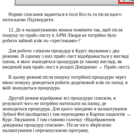
Норми списання задаються в полі Кіл-ть та після цього
натискаємо Підтвердити.
12. Де в налаштуваннях можна поміняти так, щоб після
пошуку по прайс-листу в АРМ Лікаря не потрібно було
робити зайвий клік по «хрестиками»?
Для роботи з вікном процедур в Курсі лікування є два
режими. В одному з них прайс-лист відображається у вигляді
папок, в яких знаходяться процедури (в такому вигляді, як
введений ваш прайс-лист в розділі Довідники → Прайс-лист).
В цьому режимі після пошуку потрібної процедури через
вікно пошуку доведеться робити додатковий клік по папці, в
якій знаходиться процедура.
Другий режим відображає всі процедури списком, в
результаті чого не потрібно натискати на папку, де
знаходиться процедура. Для цього заходимо в налаштування
Зубної Феї (коліщатко) і там переходимо в Картки пацієнтів →
Курс Лікування. І там ставимо галочку «Відображення
довідника процедур списком». Після чого зберігаємо
налаштування і перезапускаємо програму.