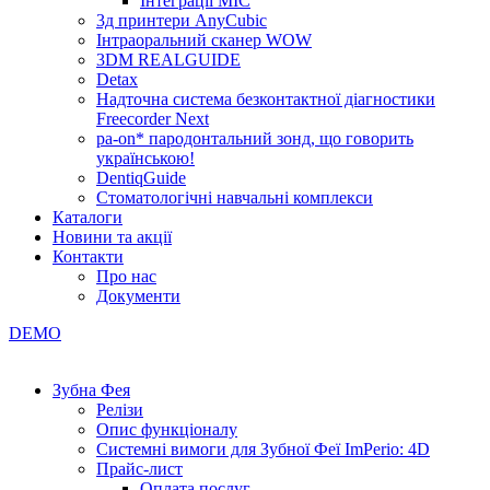
Інтеграції МІС
3д принтери AnyCubic
Інтраоральний сканер WOW
3DM REALGUIDE
Detax
Надточна система безконтактної діагностики
Freecorder Next
pa-on* пародонтальний зонд, що говорить
українською!
DentiqGuide
Стоматологічні навчальні комплекси
Каталоги
Новини та акції
Контакти
Про нас
Документи
DEMO
Зубна Фея
Релізи
Опис функціоналу
Системні вимоги для Зубної Феї ImPerio: 4D
Прайс-лист
Оплата послуг