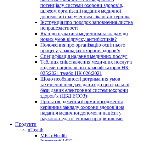
потенціалу системи охорони здоров’я,
шляхом організації надання медичної
допомоги із залученням лікарів-інтернів»
Інструкція про порядок заповнення листка
непрацездатності
Як підготуватися медичним закладам до
нових умов відпуску антибіотиків?
Положення про організацію освітнього
процесу у закладах охорони здоров’я
Специфікація надання медичних послуг
Таблиця співставлення медичних послуг з
кодами національних класифікаторів НК
025:2021 та/або НК 026:2021
Щодо необхідності дотримання умов
захищеної передачі даних до центральної
бази даних електронної системиохорони
здоров’я (ЦБД ЕСОЗ)
Про затвердження форми погодження
керівника закладу охорони здоров’я на
надання медичної допомоги пацієнту
науково-педагогічними працівниками
Продукти
nHealth
МІС nHealth