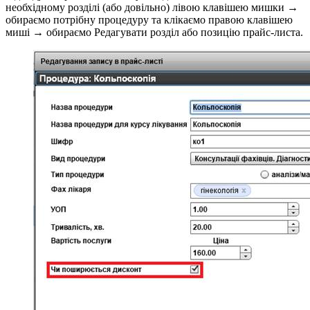
необхідному розділі (або довільно) лівою клавішею мишки →
обираємо потрібну процедуру та клікаємо правою клавішею
миші → обираємо Редагувати розділ або позицію прайс-листа.