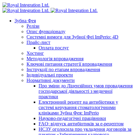
Зубна Фея
Релізи
Опис функціоналу
Системні вимоги для Зубної Феї ImPerio: 4D
Прайс-лист
Оплата послуг
Хостинг
Методологія впровадження
Ключові питання стратегії впровадження
Інструкції по етапам впровадження
Індивідуальні проекти
Нормативні документи
Про зміни до Ліцензійних умов провадження
господарської діяльності з медичної
практики
Електронний рецепт на антибіотики у
системі керування стоматологічними
клініками Зубна Фея: ImPerio
Науково-педагогічні працівники
FAQ: відпуск антибіотиків за е-рецептом
НСЗУ оголосила про укладення договорів за
пакетом «Забезпечення кадрового