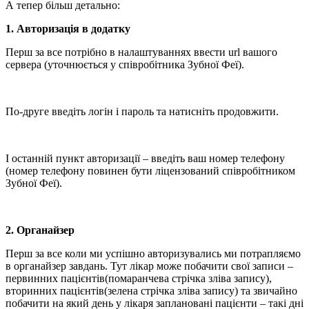
А тепер більш детально:
1. Авторизація в додатку
Перш за все потрібно в налаштуваннях ввести url вашого
сервера (уточнюється у співробітника Зубної Феї).
По-друге введіть логін і пароль та натисніть продовжити.
І останній пункт авторизації – введіть ваш номер телефону
(номер телефону повинен бути ліцензований співробітником
Зубної Феї).
2. Органайзер
Перш за все коли ми успішно авторизувались ми потрапляємо
в органайзер завдань. Тут лікар може побачити свої записи –
первинних пацієнтів(помаранчева стрічка зліва запису),
вторинних пацієнтів(зелена стрічка зліва запису) та звичайно
побачити на який день у лікаря заплановані пацієнти – такі дні