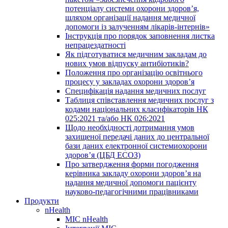
потенціалу системи охорони здоров’я,
шляхом організації надання медичної
допомоги із залученням лікарів-інтернів»
Інструкція про порядок заповнення листка
непрацездатності
Як підготуватися медичним закладам до
нових умов відпуску антибіотиків?
Положення про організацію освітнього
процесу у закладах охорони здоров’я
Специфікація надання медичних послуг
Таблиця співставлення медичних послуг з
кодами національних класифікаторів НК
025:2021 та/або НК 026:2021
Щодо необхідності дотримання умов
захищеної передачі даних до центральної
бази даних електронної системиохорони
здоров’я (ЦБД ЕСОЗ)
Про затвердження форми погодження
керівника закладу охорони здоров’я на
надання медичної допомоги пацієнту
науково-педагогічними працівниками
Продукти
nHealth
МІС nHealth