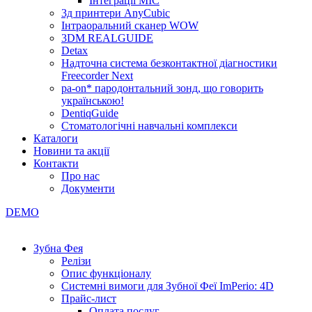
Інтеграції МІС
3д принтери AnyCubic
Інтраоральний сканер WOW
3DM REALGUIDE
Detax
Надточна система безконтактної діагностики
Freecorder Next
pa-on* пародонтальний зонд, що говорить
українською!
DentiqGuide
Стоматологічні навчальні комплекси
Каталоги
Новини та акції
Контакти
Про нас
Документи
DEMO
Зубна Фея
Релізи
Опис функціоналу
Системні вимоги для Зубної Феї ImPerio: 4D
Прайс-лист
Оплата послуг