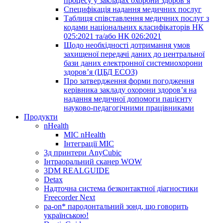
процесу у закладах охорони здоров’я
Специфікація надання медичних послуг
Таблиця співставлення медичних послуг з
кодами національних класифікаторів НК
025:2021 та/або НК 026:2021
Щодо необхідності дотримання умов
захищеної передачі даних до центральної
бази даних електронної системиохорони
здоров’я (ЦБД ЕСОЗ)
Про затвердження форми погодження
керівника закладу охорони здоров’я на
надання медичної допомоги пацієнту
науково-педагогічними працівниками
Продукти
nHealth
МІС nHealth
Інтеграції МІС
3д принтери AnyCubic
Інтраоральний сканер WOW
3DM REALGUIDE
Detax
Надточна система безконтактної діагностики
Freecorder Next
pa-on* пародонтальний зонд, що говорить
українською!