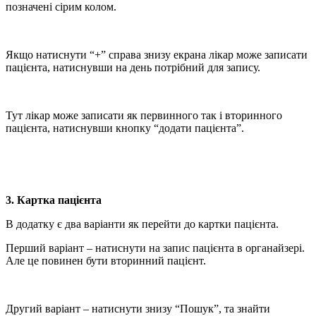
позначені сірим колом.
Якщо натиснути “+” справа знизу екрана лікар може записати
пацієнта, натиснувши на день потрібний для запису.
Тут лікар може записати як первинного так і вторинного
пацієнта, натиснувши кнопку “додати пацієнта”.
3. Картка пацієнта
В додатку є два варіанти як перейти до картки пацієнта.
Перший варіант – натиснути на запис пацієнта в органайзері.
Але це повинен бути вторинний пацієнт.
Другий варіант – натиснути знизу “Пошук”, та знайти