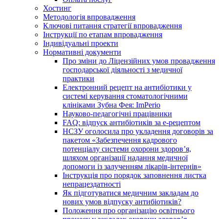
Хостинг
Методологія впровадження
Ключові питання стратегії впровадження
Інструкції по етапам впровадження
Індивідуальні проекти
Нормативні документи
Про зміни до Ліцензійних умов провадження
господарської діяльності з медичної
практики
Електронний рецепт на антибіотики у
системі керування стоматологічними
клініками Зубна Фея: ImPerio
Науково-педагогічні працівники
FAQ: відпуск антибіотиків за е-рецептом
НСЗУ оголосила про укладення договорів за
пакетом «Забезпечення кадрового
потенціалу системи охорони здоров’я,
шляхом організації надання медичної
допомоги із залученням лікарів-інтернів»
Інструкція про порядок заповнення листка
непрацездатності
Як підготуватися медичним закладам до
нових умов відпуску антибіотиків?
Положення про організацію освітнього