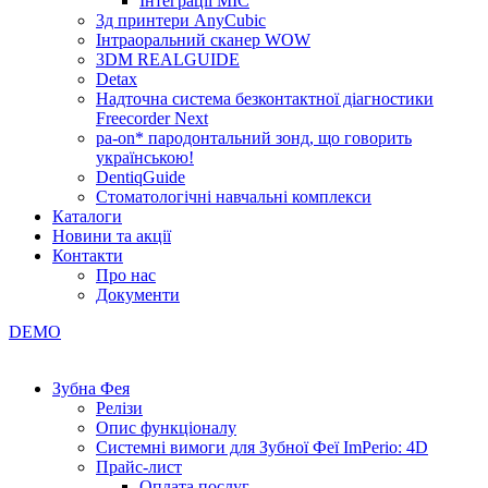
Інтеграції МІС
3д принтери AnyCubic
Інтраоральний сканер WOW
3DM REALGUIDE
Detax
Надточна система безконтактної діагностики
Freecorder Next
pa-on* пародонтальний зонд, що говорить
українською!
DentiqGuide
Стоматологічні навчальні комплекси
Каталоги
Новини та акції
Контакти
Про нас
Документи
DEMO
Зубна Фея
Релізи
Опис функціоналу
Системні вимоги для Зубної Феї ImPerio: 4D
Прайс-лист
Оплата послуг