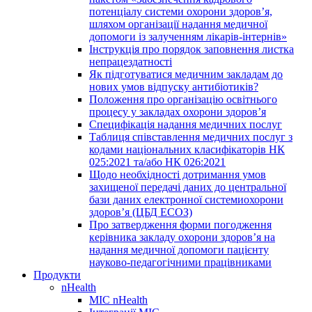
потенціалу системи охорони здоров’я,
шляхом організації надання медичної
допомоги із залученням лікарів-інтернів»
Інструкція про порядок заповнення листка
непрацездатності
Як підготуватися медичним закладам до
нових умов відпуску антибіотиків?
Положення про організацію освітнього
процесу у закладах охорони здоров’я
Специфікація надання медичних послуг
Таблиця співставлення медичних послуг з
кодами національних класифікаторів НК
025:2021 та/або НК 026:2021
Щодо необхідності дотримання умов
захищеної передачі даних до центральної
бази даних електронної системиохорони
здоров’я (ЦБД ЕСОЗ)
Про затвердження форми погодження
керівника закладу охорони здоров’я на
надання медичної допомоги пацієнту
науково-педагогічними працівниками
Продукти
nHealth
МІС nHealth