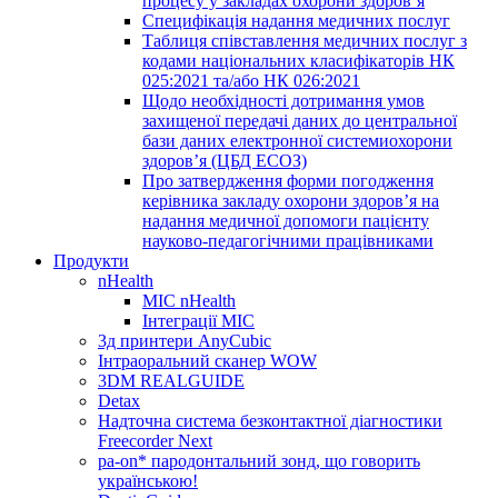
процесу у закладах охорони здоров’я
Специфікація надання медичних послуг
Таблиця співставлення медичних послуг з
кодами національних класифікаторів НК
025:2021 та/або НК 026:2021
Щодо необхідності дотримання умов
захищеної передачі даних до центральної
бази даних електронної системиохорони
здоров’я (ЦБД ЕСОЗ)
Про затвердження форми погодження
керівника закладу охорони здоров’я на
надання медичної допомоги пацієнту
науково-педагогічними працівниками
Продукти
nHealth
МІС nHealth
Інтеграції МІС
3д принтери AnyCubic
Інтраоральний сканер WOW
3DM REALGUIDE
Detax
Надточна система безконтактної діагностики
Freecorder Next
pa-on* пародонтальний зонд, що говорить
українською!