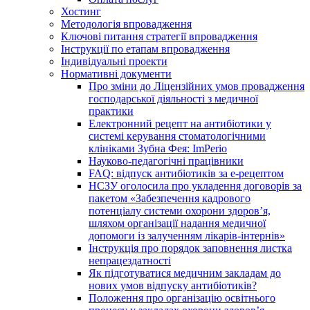
Хостинг
Методологія впровадження
Ключові питання стратегії впровадження
Інструкції по етапам впровадження
Індивідуальні проекти
Нормативні документи
Про зміни до Ліцензійних умов провадження
господарської діяльності з медичної
практики
Електронний рецепт на антибіотики у
системі керування стоматологічними
клініками Зубна Фея: ImPerio
Науково-педагогічні працівники
FAQ: відпуск антибіотиків за е-рецептом
НСЗУ оголосила про укладення договорів за
пакетом «Забезпечення кадрового
потенціалу системи охорони здоров’я,
шляхом організації надання медичної
допомоги із залученням лікарів-інтернів»
Інструкція про порядок заповнення листка
непрацездатності
Як підготуватися медичним закладам до
нових умов відпуску антибіотиків?
Положення про організацію освітнього