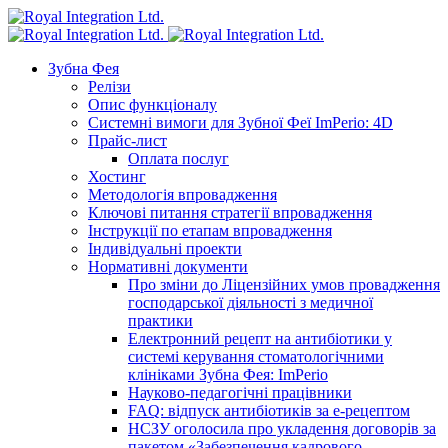
Зубна Фея
Релізи
Опис функціоналу
Системні вимоги для Зубної Феї ImPerio: 4D
Прайс-лист
Оплата послуг
Хостинг
Методологія впровадження
Ключові питання стратегії впровадження
Інструкції по етапам впровадження
Індивідуальні проекти
Нормативні документи
Про зміни до Ліцензійних умов провадження
господарської діяльності з медичної
практики
Електронний рецепт на антибіотики у
системі керування стоматологічними
клініками Зубна Фея: ImPerio
Науково-педагогічні працівники
FAQ: відпуск антибіотиків за е-рецептом
НСЗУ оголосила про укладення договорів за
пакетом «Забезпечення кадрового