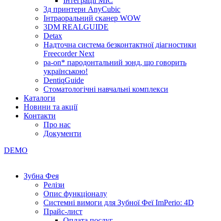
Інтеграції МІС
3д принтери AnyCubic
Інтраоральний сканер WOW
3DM REALGUIDE
Detax
Надточна система безконтактної діагностики
Freecorder Next
pa-on* пародонтальний зонд, що говорить
українською!
DentiqGuide
Стоматологічні навчальні комплекси
Каталоги
Новини та акції
Контакти
Про нас
Документи
DEMO
Зубна Фея
Релізи
Опис функціоналу
Системні вимоги для Зубної Феї ImPerio: 4D
Прайс-лист
Оплата послуг