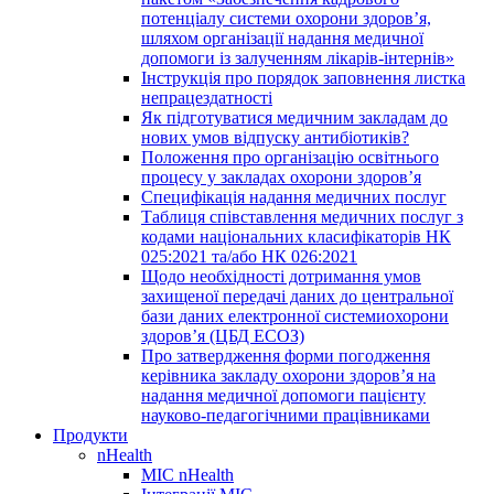
потенціалу системи охорони здоров’я,
шляхом організації надання медичної
допомоги із залученням лікарів-інтернів»
Інструкція про порядок заповнення листка
непрацездатності
Як підготуватися медичним закладам до
нових умов відпуску антибіотиків?
Положення про організацію освітнього
процесу у закладах охорони здоров’я
Специфікація надання медичних послуг
Таблиця співставлення медичних послуг з
кодами національних класифікаторів НК
025:2021 та/або НК 026:2021
Щодо необхідності дотримання умов
захищеної передачі даних до центральної
бази даних електронної системиохорони
здоров’я (ЦБД ЕСОЗ)
Про затвердження форми погодження
керівника закладу охорони здоров’я на
надання медичної допомоги пацієнту
науково-педагогічними працівниками
Продукти
nHealth
МІС nHealth