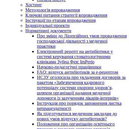
Хостинг
Методологія впровадження
Ключові питання стратегії впровадження
Інструкції по етапам впровадження
Індивідуальні проекти
Нормативні документи
Про зміни до Ліцензійних умов провадження
господарської діяльності з медичної
практики
Електронний рецепт на антибіотики у
системі керування стоматологічними
клініками Зубна Фея: ImPerio
Науково-педагогічні працівники
FAQ: відпуск антибіотиків за е-рецептом
НСЗУ оголосила про укладення договорів за
пакетом «Забезпечення кадрового
потенціалу системи охорони здоров’я,
шляхом організації надання медичної
допомоги із залученням лікарів-інтернів»
Інструкція про порядок заповнення листка
непрацездатності
Як підготуватися медичним закладам до
нових умов відпуску антибіотиків?
Положення про організацію освітнього