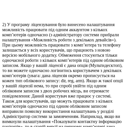
2) У програму ліцензування було винесено налаштування
можливість працювати під одним аккаунтом з кількох
комп’ютерів одночасно (з адміністратору системи прибрали
налаштування «Можливість роботи з декількох девайсів»).
При цьому можливість працювати з комп’ютера та телефону
залишається у всіх користувачів, що працюють з новою
версією мобільного додатку. Обмеження стосуються тільки
одночасної роботи з кількох комп’ютерів під одним обліковим
записом. Якщо у вашій ліцензії є дана опція (Мультидесктоп),
то ви можете одночасно логінитись користувачем з декількох
комп’ютерів (увага: дана ліцензія окремо прописується на
кожен тип облікового запису: dir, reg, arm). Якщо ж такої опції
у вашій ліцензії нема, то при спробі увійти під одним
обліковим записом з двох робочих місць, ви отримаєте
повідомлення: Даний користувач вже працює у системі.
Також для користувачів, що можуть працювати з кількох
комп’ютерів одночасно під одним обліковим записом
виправили помилку використання налаштувань у розділі
Адміністратор системи за замовченням. Наприклад, якщо ви
вимкнули налаштування «Показувати контактну інформацію
пацієнтів», то в старій версії на першому комп’ютері дана