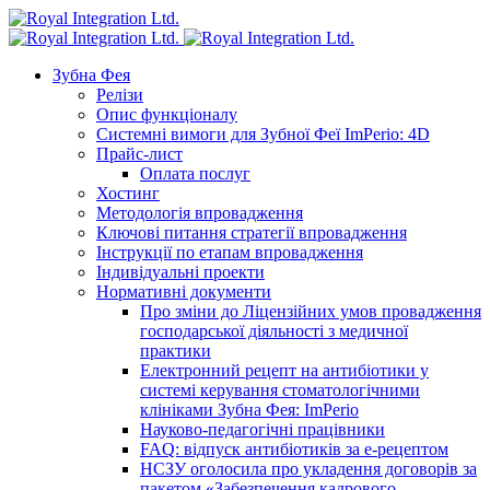
Зубна Фея
Релізи
Опис функціоналу
Системні вимоги для Зубної Феї ImPerio: 4D
Прайс-лист
Оплата послуг
Хостинг
Методологія впровадження
Ключові питання стратегії впровадження
Інструкції по етапам впровадження
Індивідуальні проекти
Нормативні документи
Про зміни до Ліцензійних умов провадження
господарської діяльності з медичної
практики
Електронний рецепт на антибіотики у
системі керування стоматологічними
клініками Зубна Фея: ImPerio
Науково-педагогічні працівники
FAQ: відпуск антибіотиків за е-рецептом
НСЗУ оголосила про укладення договорів за
пакетом «Забезпечення кадрового