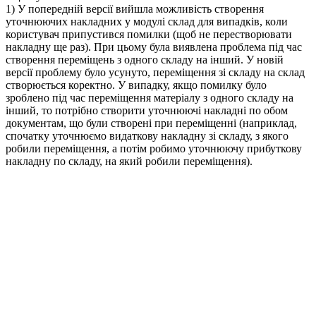
1) У попередній версії вийшла можливість створення
уточнюючих накладних у модулі склад для випадків, коли
користувач припустився помилки (щоб не перестворювати
накладну ще раз). При цьому була виявлена проблема під час
створення переміщень з одного складу на інший. У новій
версії проблему було усунуто, переміщення зі складу на склад
створюється коректно. У випадку, якщо помилку було
зроблено під час переміщення матеріалу з одного складу на
інший, то потрібно створити уточнюючі накладні по обом
документам, що були створені при переміщенні (наприклад,
спочатку уточнюємо видаткову накладну зі складу, з якого
робили переміщення, а потім робимо уточнюючу прибуткову
накладну по складу, на який робили переміщення).