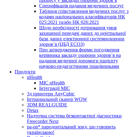
процесу у закладах охорони здоров’я
Специфікація надання медичних послуг
Таблиця співставлення медичних послуг з
кодами національних класифікаторів НК
025:2021 та/або НК 026:2021
Щодо необхідності дотримання умов
захищеної передачі даних до центральної
бази даних електронної системиохорони
здоров’я (ЦБД ЕСОЗ)
Про затвердження форми погодження
керівника закладу охорони здоров’я на
надання медичної допомоги пацієнту
науково-педагогічними працівниками
Продукти
nHealth
МІС nHealth
Інтеграції МІС
3д принтери AnyCubic
Інтраоральний сканер WOW
3DM REALGUIDE
Detax
Надточна система безконтактної діагностики
Freecorder Next
pa-on* пародонтальний зонд, що говорить
українською!