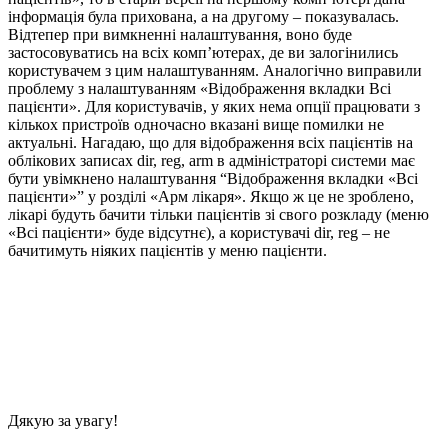
інформація була прихована, а на другому – показувалась.
Відтепер при вимкненні налаштування, воно буде
застосовуватись на всіх комп’ютерах, де ви залогінились
користувачем з цим налаштуванням. Аналогічно виправили
проблему з налаштуванням «Відображення вкладки Всі
пацієнти». Для користувачів, у яких нема опції працювати з
кількох пристроїв одночасно вказані вище помилки не
актуальні. Нагадаю, що для відображення всіх пацієнтів на
облікових записах dir, reg, arm в адміністраторі системи має
бути увімкнено налаштування “Відображення вкладки «Всі
пацієнти»” у розділі «Арм лікаря». Якщо ж це не зроблено,
лікарі будуть бачити тільки пацієнтів зі свого розкладу (меню
«Всі пацієнти» буде відсутнє), а користувачі dir, reg – не
бачитимуть ніяких пацієнтів у меню пацієнти.
Дякую за увагу!