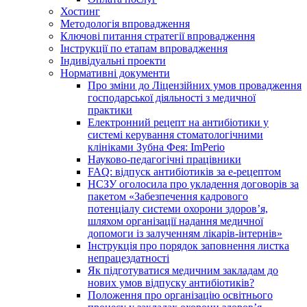
Хостинг
Методологія впровадження
Ключові питання стратегії впровадження
Інструкції по етапам впровадження
Індивідуальні проекти
Нормативні документи
Про зміни до Ліцензійних умов провадження
господарської діяльності з медичної
практики
Електронний рецепт на антибіотики у
системі керування стоматологічними
клініками Зубна Фея: ImPerio
Науково-педагогічні працівники
FAQ: відпуск антибіотиків за е-рецептом
НСЗУ оголосила про укладення договорів за
пакетом «Забезпечення кадрового
потенціалу системи охорони здоров’я,
шляхом організації надання медичної
допомоги із залученням лікарів-інтернів»
Інструкція про порядок заповнення листка
непрацездатності
Як підготуватися медичним закладам до
нових умов відпуску антибіотиків?
Положення про організацію освітнього