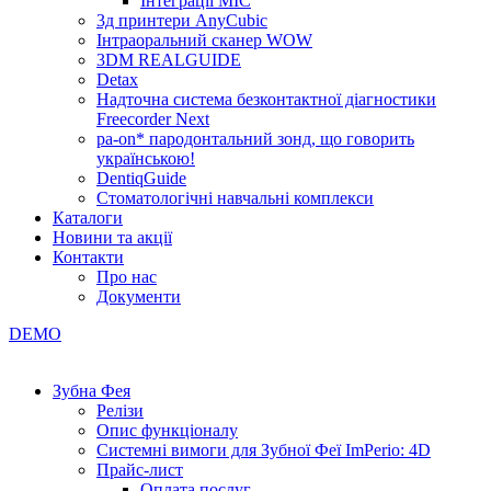
Інтеграції МІС
3д принтери AnyCubic
Інтраоральний сканер WOW
3DM REALGUIDE
Detax
Надточна система безконтактної діагностики
Freecorder Next
pa-on* пародонтальний зонд, що говорить
українською!
DentiqGuide
Стоматологічні навчальні комплекси
Каталоги
Новини та акції
Контакти
Про нас
Документи
DEMO
Зубна Фея
Релізи
Опис функціоналу
Системні вимоги для Зубної Феї ImPerio: 4D
Прайс-лист
Оплата послуг