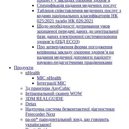
процесу у закладах охорони здоров’я
Специфікація надання медичних послуг
Таблиця співставлення медичних послуг з
кодами національних класифікаторів НК
025:2021 та/або НК 026:2021
Щодо необхідності дотримання умов
захищеної передачі даних до центральної
бази даних електронної системиохорони
здоров’я (ЦБД ЕСОЗ)
Про затвердження форми погодження
керівника закладу охорони здоров’я на
надання медичної допомоги пацієнту
науково-педагогічними працівниками
Продукти
nHealth
МІС nHealth
Інтеграції МІС
3д принтери AnyCubic
Інтраоральний сканер WOW
3DM REALGUIDE
Detax
Надточна система безконтактної діагностики
Freecorder Next
pa-on* пародонтальний зонд, що говорить
українською!