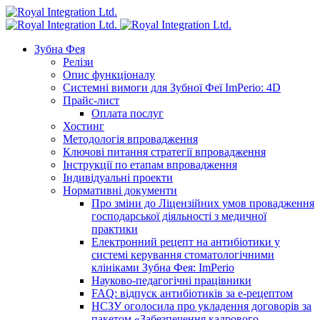
Зубна Фея
Релізи
Опис функціоналу
Системні вимоги для Зубної Феї ImPerio: 4D
Прайс-лист
Оплата послуг
Хостинг
Методологія впровадження
Ключові питання стратегії впровадження
Інструкції по етапам впровадження
Індивідуальні проекти
Нормативні документи
Про зміни до Ліцензійних умов провадження
господарської діяльності з медичної
практики
Електронний рецепт на антибіотики у
системі керування стоматологічними
клініками Зубна Фея: ImPerio
Науково-педагогічні працівники
FAQ: відпуск антибіотиків за е-рецептом
НСЗУ оголосила про укладення договорів за
пакетом «Забезпечення кадрового