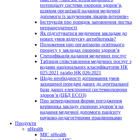
потенціалу системи охорони здоров’я,
шляхом організації надання медичної
допомоги із залученням лікарів-інтернів»
Інструкція про порядок заповнення листка
непрацездатності
Як підготуватися медичним закладам до
нових умов відпуску антибіотиків?
Положення про організацію освітнього
процесу у закладах охорони здоров’я
Специфікація надання медичних послуг
Таблиця співставлення медичних послуг з
кодами національних класифікаторів НК
025:2021 та/або НК 026:2021
Щодо необхідності дотримання умов
захищеної передачі даних до центральної
бази даних електронної системиохорони
здоров’я (ЦБД ЕСОЗ)
Про затвердження форми погодження
керівника закладу охорони здоров’я на
надання медичної допомоги пацієнту
науково-педагогічними працівниками
Продукти
nHealth
МІС nHealth