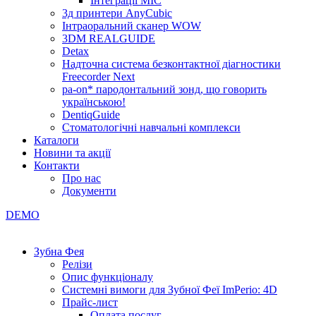
Інтеграції МІС
3д принтери AnyCubic
Інтраоральний сканер WOW
3DM REALGUIDE
Detax
Надточна система безконтактної діагностики
Freecorder Next
pa-on* пародонтальний зонд, що говорить
українською!
DentiqGuide
Стоматологічні навчальні комплекси
Каталоги
Новини та акції
Контакти
Про нас
Документи
DEMO
Зубна Фея
Релізи
Опис функціоналу
Системні вимоги для Зубної Феї ImPerio: 4D
Прайс-лист
Оплата послуг