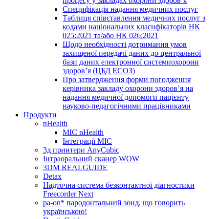
процесу у закладах охорони здоров’я
Специфікація надання медичних послуг
Таблиця співставлення медичних послуг з
кодами національних класифікаторів НК
025:2021 та/або НК 026:2021
Щодо необхідності дотримання умов
захищеної передачі даних до центральної
бази даних електронної системиохорони
здоров’я (ЦБД ЕСОЗ)
Про затвердження форми погодження
керівника закладу охорони здоров’я на
надання медичної допомоги пацієнту
науково-педагогічними працівниками
Продукти
nHealth
МІС nHealth
Інтеграції МІС
3д принтери AnyCubic
Інтраоральний сканер WOW
3DM REALGUIDE
Detax
Надточна система безконтактної діагностики
Freecorder Next
pa-on* пародонтальний зонд, що говорить
українською!