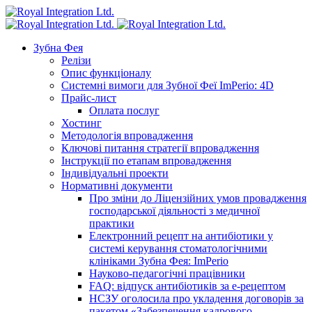
Зубна Фея
Релізи
Опис функціоналу
Системні вимоги для Зубної Феї ImPerio: 4D
Прайс-лист
Оплата послуг
Хостинг
Методологія впровадження
Ключові питання стратегії впровадження
Інструкції по етапам впровадження
Індивідуальні проекти
Нормативні документи
Про зміни до Ліцензійних умов провадження
господарської діяльності з медичної
практики
Електронний рецепт на антибіотики у
системі керування стоматологічними
клініками Зубна Фея: ImPerio
Науково-педагогічні працівники
FAQ: відпуск антибіотиків за е-рецептом
НСЗУ оголосила про укладення договорів за
пакетом «Забезпечення кадрового