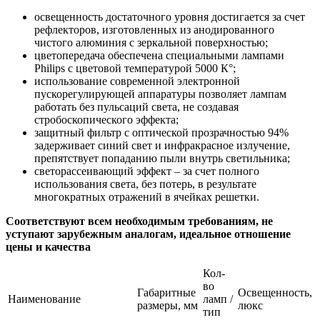
освещенность достаточного уровня достигается за счет
рефлекторов, изготовленных из анодированного
чистого алюминия с зеркальной поверхностью;
цветопередача обеспечена специальными лампами
Philips с цветовой температурой 5000 К°;
использование современной электронной
пускорегулирующей аппаратуры позволяет лампам
работать без пульсаций света, не создавая
стробоскопического эффекта;
защитный фильтр с оптической прозрачностью 94%
задерживает синий свет и инфракрасное излучение,
препятствует попаданию пыли внутрь светильника;
светорассеивающий эффект – за счет полного
использования света, без потерь, в результате
многократных отражений в ячейках решетки.
Соответствуют всем необходимым требованиям, не
уступают зарубежным аналогам, идеальное отношение
цены и качества
Кол-
во
Габаритные
Освещенность,
Наименование
ламп /
размеры, мм
люкс
тип