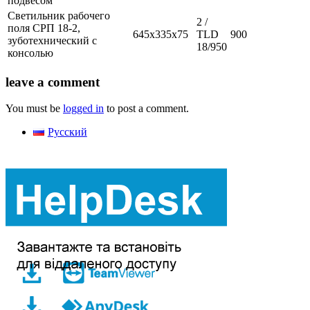
подвесом
Светильник рабочего
2 /
поля СРП 18-2,
645х335х75
TLD
900
зуботехнический с
18/950
консолью
leave a comment
You must be
logged in
to post a comment.
Русский