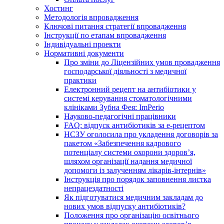
Хостинг
Методологія впровадження
Ключові питання стратегії впровадження
Інструкції по етапам впровадження
Індивідуальні проекти
Нормативні документи
Про зміни до Ліцензійних умов провадження
господарської діяльності з медичної
практики
Електронний рецепт на антибіотики у
системі керування стоматологічними
клініками Зубна Фея: ImPerio
Науково-педагогічні працівники
FAQ: відпуск антибіотиків за е-рецептом
НСЗУ оголосила про укладення договорів за
пакетом «Забезпечення кадрового
потенціалу системи охорони здоров’я,
шляхом організації надання медичної
допомоги із залученням лікарів-інтернів»
Інструкція про порядок заповнення листка
непрацездатності
Як підготуватися медичним закладам до
нових умов відпуску антибіотиків?
Положення про організацію освітнього