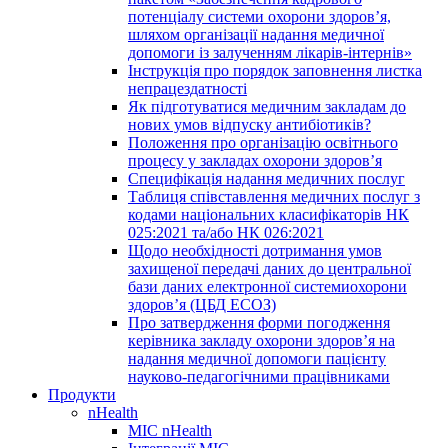
потенціалу системи охорони здоров’я,
шляхом організації надання медичної
допомоги із залученням лікарів-інтернів»
Інструкція про порядок заповнення листка
непрацездатності
Як підготуватися медичним закладам до
нових умов відпуску антибіотиків?
Положення про організацію освітнього
процесу у закладах охорони здоров’я
Специфікація надання медичних послуг
Таблиця співставлення медичних послуг з
кодами національних класифікаторів НК
025:2021 та/або НК 026:2021
Щодо необхідності дотримання умов
захищеної передачі даних до центральної
бази даних електронної системиохорони
здоров’я (ЦБД ЕСОЗ)
Про затвердження форми погодження
керівника закладу охорони здоров’я на
надання медичної допомоги пацієнту
науково-педагогічними працівниками
Продукти
nHealth
МІС nHealth