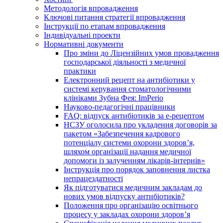
Методологія впровадження
Ключові питання стратегії впровадження
Інструкції по етапам впровадження
Індивідуальні проекти
Нормативні документи
Про зміни до Ліцензійних умов провадження
господарської діяльності з медичної
практики
Електронний рецепт на антибіотики у
системі керування стоматологічними
клініками Зубна Фея: ImPerio
Науково-педагогічні працівники
FAQ: відпуск антибіотиків за е-рецептом
НСЗУ оголосила про укладення договорів за
пакетом «Забезпечення кадрового
потенціалу системи охорони здоров’я,
шляхом організації надання медичної
допомоги із залученням лікарів-інтернів»
Інструкція про порядок заповнення листка
непрацездатності
Як підготуватися медичним закладам до
нових умов відпуску антибіотиків?
Положення про організацію освітнього
процесу у закладах охорони здоров’я