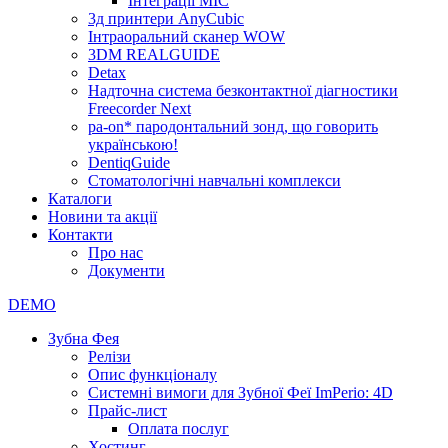
Інтеграції МІС
3д принтери AnyCubic
Інтраоральний сканер WOW
3DM REALGUIDE
Detax
Надточна система безконтактної діагностики
Freecorder Next
pa-on* пародонтальний зонд, що говорить
українською!
DentiqGuide
Стоматологічні навчальні комплекси
Каталоги
Новини та акції
Контакти
Про нас
Документи
DEMO
Зубна Фея
Релізи
Опис функціоналу
Системні вимоги для Зубної Феї ImPerio: 4D
Прайс-лист
Оплата послуг
Хостинг