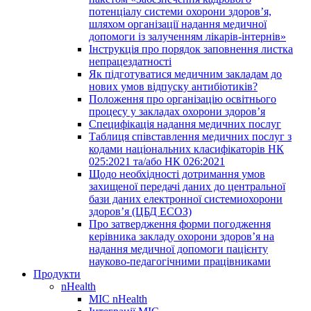
потенціалу системи охорони здоров’я,
шляхом організації надання медичної
допомоги із залученням лікарів-інтернів»
Інструкція про порядок заповнення листка
непрацездатності
Як підготуватися медичним закладам до
нових умов відпуску антибіотиків?
Положення про організацію освітнього
процесу у закладах охорони здоров’я
Специфікація надання медичних послуг
Таблиця співставлення медичних послуг з
кодами національних класифікаторів НК
025:2021 та/або НК 026:2021
Щодо необхідності дотримання умов
захищеної передачі даних до центральної
бази даних електронної системиохорони
здоров’я (ЦБД ЕСОЗ)
Про затвердження форми погодження
керівника закладу охорони здоров’я на
надання медичної допомоги пацієнту
науково-педагогічними працівниками
Продукти
nHealth
МІС nHealth