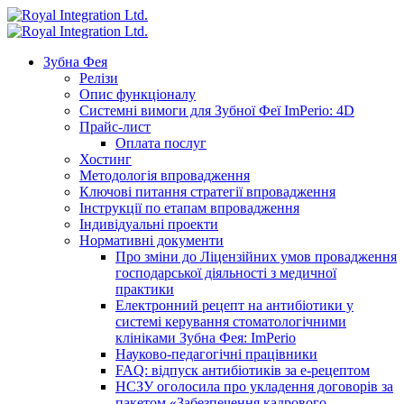
Зубна Фея
Релізи
Опис функціоналу
Системні вимоги для Зубної Феї ImPerio: 4D
Прайс-лист
Оплата послуг
Хостинг
Методологія впровадження
Ключові питання стратегії впровадження
Інструкції по етапам впровадження
Індивідуальні проекти
Нормативні документи
Про зміни до Ліцензійних умов провадження
господарської діяльності з медичної
практики
Електронний рецепт на антибіотики у
системі керування стоматологічними
клініками Зубна Фея: ImPerio
Науково-педагогічні працівники
FAQ: відпуск антибіотиків за е-рецептом
НСЗУ оголосила про укладення договорів за
пакетом «Забезпечення кадрового