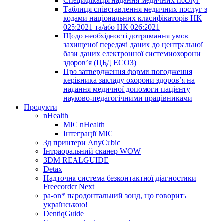
Специфікація надання медичних послуг
Таблиця співставлення медичних послуг з
кодами національних класифікаторів НК
025:2021 та/або НК 026:2021
Щодо необхідності дотримання умов
захищеної передачі даних до центральної
бази даних електронної системиохорони
здоров’я (ЦБД ЕСОЗ)
Про затвердження форми погодження
керівника закладу охорони здоров’я на
надання медичної допомоги пацієнту
науково-педагогічними працівниками
Продукти
nHealth
МІС nHealth
Інтеграції МІС
3д принтери AnyCubic
Інтраоральний сканер WOW
3DM REALGUIDE
Detax
Надточна система безконтактної діагностики
Freecorder Next
pa-on* пародонтальний зонд, що говорить
українською!
DentiqGuide