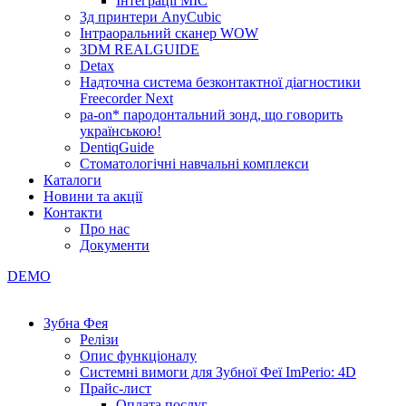
Інтеграції МІС
3д принтери AnyCubic
Інтраоральний сканер WOW
3DM REALGUIDE
Detax
Надточна система безконтактної діагностики
Freecorder Next
pa-on* пародонтальний зонд, що говорить
українською!
DentiqGuide
Стоматологічні навчальні комплекси
Каталоги
Новини та акції
Контакти
Про нас
Документи
DEMO
Зубна Фея
Релізи
Опис функціоналу
Системні вимоги для Зубної Феї ImPerio: 4D
Прайс-лист
Оплата послуг