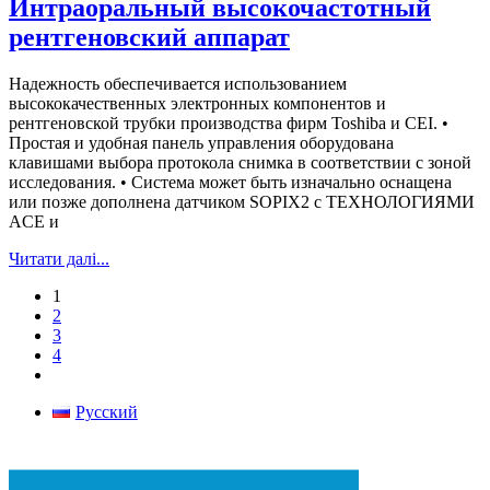
Интраоральный высокочастотный
рентгеновский аппарат
Надежность обеспечивается использованием
высококачественных электронных компонентов и
рентгеновской трубки производства фирм Toshiba и CEI. •
Простая и удобная панель управления оборудована
клавишами выбора протокола снимка в соответствии с зоной
исследования. • Система может быть изначально оснащена
или позже дополнена датчиком SOPIX2 с ТЕХНОЛОГИЯМИ
ACE и
Читати далі...
1
2
3
4
Русский