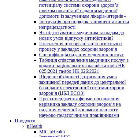
потенціалу системи охорони здоров’я,
шляхом організації надання медичної
допомоги із залученням лікарів-інтернів»
Інструкція про порядок заповнення листка
непрацездатності
Як підготуватися медичним закладам до
нових умов відпуску антибіотиків?
Положення про організацію освітнього
процесу у закладах охорони здоров’я
Специфікація надання медичних послуг
Таблиця співставлення медичних послуг з
кодами національних класифікаторів НК
025:2021 та/або НК 026:2021
Щодо необхідності дотримання умов
захищеної передачі даних до центральної
бази даних електронної системиохорони
здоров’я (ЦБД ЕСОЗ)
Про затвердження форми погодження
керівника закладу охорони здоров’я на
надання медичної допомоги пацієнту
науково-педагогічними працівниками
Продукти
nHealth
МІС nHealth