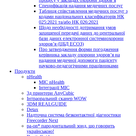
процесу у закладах охорони здоров’я
Специфікація надання медичних послуг
Таблиця співставлення медичних послуг з
кодами національних класифікаторів НК
025:2021 та/або НК 026:2021
Щодо необхідності дотримання умов
захищеної передачі даних до центральної
бази даних електронної системиохорони
здоров’я (ЦБД ЕСОЗ)
Про затвердження форми погодження
керівника закладу охорони здоров’я на
надання медичної допомоги пацієнту
науково-педагогічними працівниками
Продукти
nHealth
МІС nHealth
Інтеграції МІС
3д принтери AnyCubic
Інтраоральний сканер WOW
3DM REALGUIDE
Detax
Надточна система безконтактної діагностики
Freecorder Next
pa-on* пародонтальний зонд, що говорить
українською!