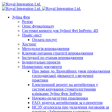
Зубна Фея
Релізи
Опис функціоналу
Системні вимоги для Зубної Феї ImPerio: 4D
Прайс-лист
Оплата послуг
Хостинг
Методологія впровадження
Ключові питання стратегії впровадження
Інструкції по етапам впровадження
Індивідуальні проекти
Нормативні документи
Про зміни до Ліцензійних умов провадження
господарської діяльності з медичної
практики
Електронний рецепт на антибіотики у
системі керування стоматологічними
клініками Зубна Фея: ImPerio
Науково-педагогічні працівники
FAQ: відпуск антибіотиків за е-рецептом
НСЗУ оголосила про укладення договорів за
пакетом «Забезпечення кадрового