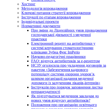
Хостинг
Методологія впровадження
Ключові питання стратегії впровадження
Інструкції по етапам впровадження
Індивідуальні проекти
Нормативні документи
Про зміни до Ліцензійних умов провадження
господарської діяльності з медичної
практики
Електронний рецепт на антибіотики у
системі керування стоматологічними
клініками Зубна Фея: ImPerio
Науково-педагогічні працівники
FAQ: відпуск антибіотиків за е-рецептом
НСЗУ оголосила про укладення договорів за
пакетом «Забезпечення кадрового
потенціалу системи охорони здоров’я,
шляхом організації надання медичної
допомоги із залученням лікарів-інтернів»
Інструкція про порядок заповнення листка
непрацездатності
Як підготуватися медичним закладам до
нових умов відпуску антибіотиків?
Положення про організацію освітнього