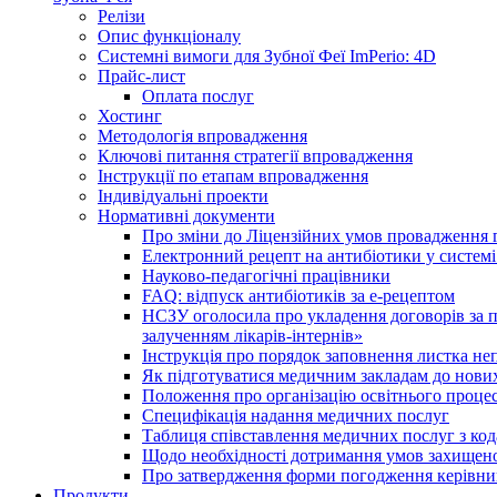
Релізи
Опис функціоналу
Системні вимоги для Зубної Феї ImPerio: 4D
Прайс-лист
Оплата послуг
Хостинг
Методологія впровадження
Ключові питання стратегії впровадження
Інструкції по етапам впровадження
Індивідуальні проекти
Нормативні документи
Про зміни до Ліцензійних умов провадження г
Електронний рецепт на антибіотики у системі
Науково-педагогічні працівники
FAQ: відпуск антибіотиків за е-рецептом
НСЗУ оголосила про укладення договорів за п
залученням лікарів-інтернів»
Інструкція про порядок заповнення листка не
Як підготуватися медичним закладам до нових
Положення про організацію освітнього процес
Специфікація надання медичних послуг
Таблиця співставлення медичних послуг з код
Щодо необхідності дотримання умов захищено
Про затвердження форми погодження керівник
Продукти