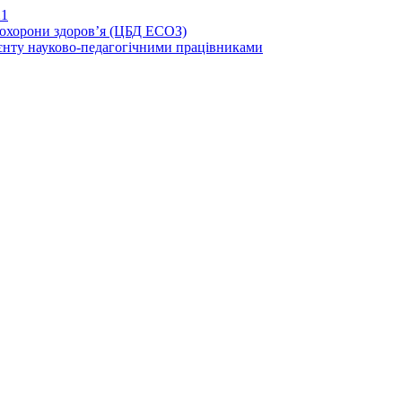
21
иохорони здоров’я (ЦБД ЕСОЗ)
єнту науково-педагогічними працівниками