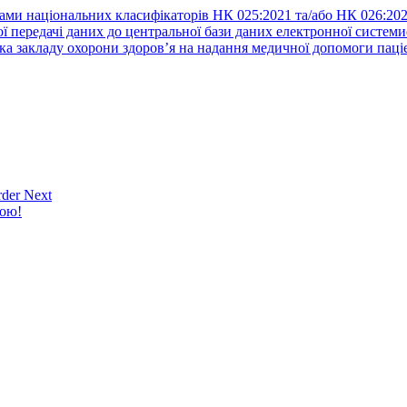
ами національних класифікаторів НК 025:2021 та/або НК 026:20
ї передачі даних до центральної бази даних електронної систем
а закладу охорони здоров’я на надання медичної допомоги паці
der Next
кою!