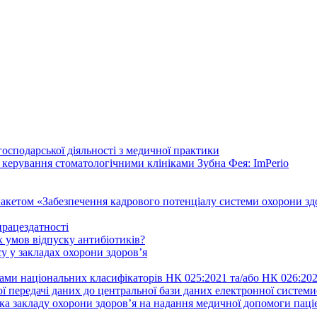
осподарської діяльності з медичної практики
 керування стоматологічними клініками Зубна Фея: ImPerio
акетом «Забезпечення кадрового потенціалу системи охорони здо
працездатності
 умов відпуску антибіотиків?
у у закладах охорони здоров’я
ами національних класифікаторів НК 025:2021 та/або НК 026:20
ї передачі даних до центральної бази даних електронної систем
а закладу охорони здоров’я на надання медичної допомоги паці