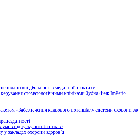
осподарської діяльності з медичної практики
 керування стоматологічними клініками Зубна Фея: ImPerio
акетом «Забезпечення кадрового потенціалу системи охорони здо
працездатності
 умов відпуску антибіотиків?
у у закладах охорони здоров’я