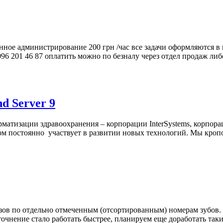
нное администрирование 200 грн /час все задачи оформляются 
096 201 46 87 оплатить можно по безналу через отдел продаж ли
d Server 9
матизации здравоохранения – корпорации InterSystems, корпор
том постоянно участвует в развитии новых технологий. Мы кро
ов по отдельно отмеченным (отсортированным) номерам зубов. З
точнение стало работать быстрее, планируем еще доработать так