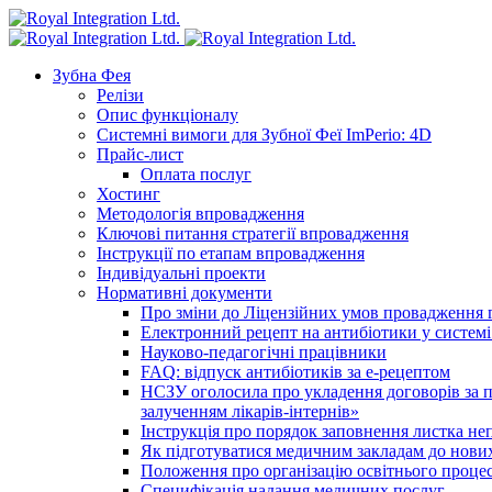
Зубна Фея
Релізи
Опис функціоналу
Системні вимоги для Зубної Феї ImPerio: 4D
Прайс-лист
Оплата послуг
Хостинг
Методологія впровадження
Ключові питання стратегії впровадження
Інструкції по етапам впровадження
Індивідуальні проекти
Нормативні документи
Про зміни до Ліцензійних умов провадження г
Електронний рецепт на антибіотики у системі
Науково-педагогічні працівники
FAQ: відпуск антибіотиків за е-рецептом
НСЗУ оголосила про укладення договорів за п
залученням лікарів-інтернів»
Інструкція про порядок заповнення листка не
Як підготуватися медичним закладам до нових
Положення про організацію освітнього процес
Специфікація надання медичних послуг