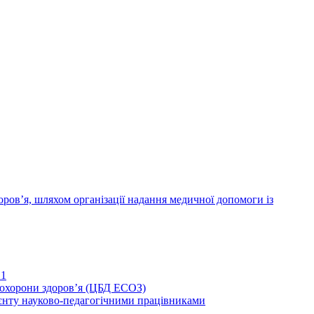
ров’я, шляхом організації надання медичної допомоги із
21
иохорони здоров’я (ЦБД ЕСОЗ)
єнту науково-педагогічними працівниками