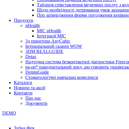
Таблиця співставлення медичних послуг з код
Щодо необхідності дотримання умов захищено
Про затвердження форми погодження керівник
Продукти
nHealth
МІС nHealth
Інтеграції МІС
3д принтери AnyCubic
Інтраоральний сканер WOW
3DM REALGUIDE
Detax
Надточна система безконтактної діагностики Freecor
pa-on* пародонтальний зонд, що говорить українсь
DentiqGuide
Стоматологічні навчальні комплекси
Каталоги
Новини та акції
Контакти
Про нас
Документи
DEMO
Зубна Фея