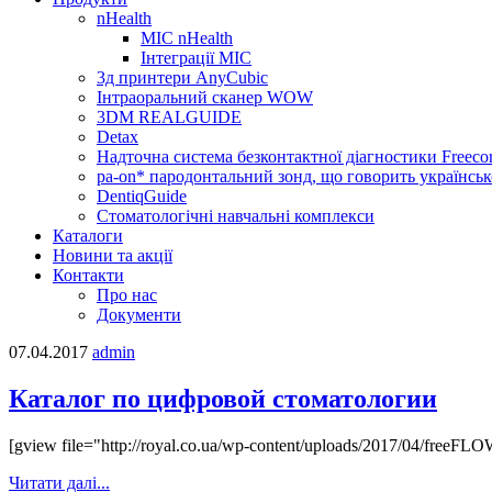
nHealth
МІС nHealth
Інтеграції МІС
3д принтери AnyCubic
Інтраоральний сканер WOW
3DM REALGUIDE
Detax
Надточна система безконтактної діагностики Freecor
pa-on* пародонтальний зонд, що говорить українсь
DentiqGuide
Стоматологічні навчальні комплекси
Каталоги
Новини та акції
Контакти
Про нас
Документи
07.04.2017
admin
Каталог по цифровой стоматологии
[gview file="http://royal.co.ua/wp-content/uploads/2017/04/freeFLO
Читати далі...