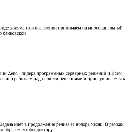
в виде документов все звонки принимаем на многоканальный
бо банковской
ации Zend - лидера программных серверных решений и Всем
потливо работаем над нашими решениями и прислушиваемся к
адача идет в продолжение релиза за ноябрь месяц. В рамках
им образом, чтобы доктору