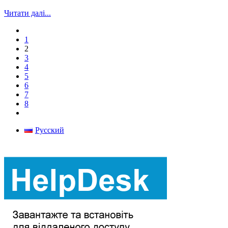
Читати далі...
1
2
3
4
5
6
7
8
Русский