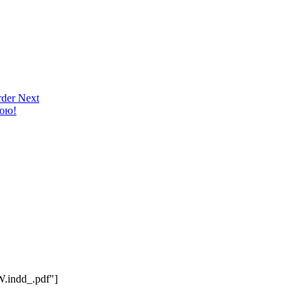
der Next
кою!
W.indd_.pdf"]