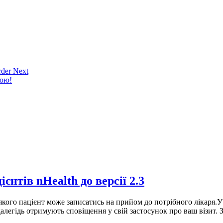
der Next
кою!
нтів nHealth до версії 2.3
кого пацієнт може записатись на прийом до потрібного лікаря.У н
здалегідь отримують сповіщення у свій застосунок про ваш візит.