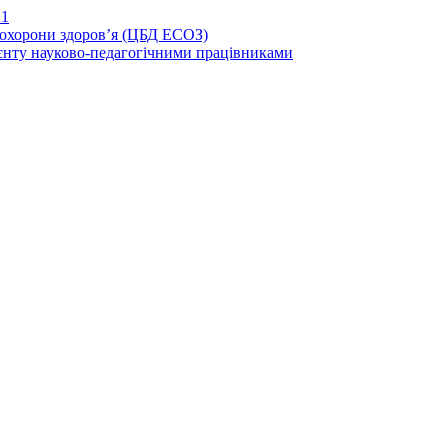
21
иохорони здоров’я (ЦБД ЕСОЗ)
єнту науково-педагогічними працівниками