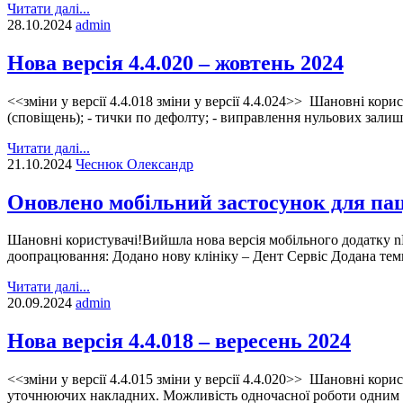
Читати далі...
28.10.2024
admin
Нова версія 4.4.020 – жовтень 2024
<<зміни у версії 4.4.018 зміни у версії 4.4.024>> Шановні кори
(сповіщень); - тички по дефолту; - виправлення нульових залишк
Читати далі...
21.10.2024
Чеснюк Олександр
Оновлено мобільний застосунок для паціє
Шановні користувачі!Вийшла нова версія мобільного додатку nHe
доопрацювання: Додано нову клініку – Дент Сервіс Додана те
Читати далі...
20.09.2024
admin
Нова версія 4.4.018 – вересень 2024
<<зміни у версії 4.4.015 зміни у версії 4.4.020>> Шановні кор
уточнюючих накладних. Можливість одночасної роботи одним ак