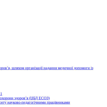
ров’я, шляхом організації надання медичної допомоги із
21
иохорони здоров’я (ЦБД ЕСОЗ)
єнту науково-педагогічними працівниками