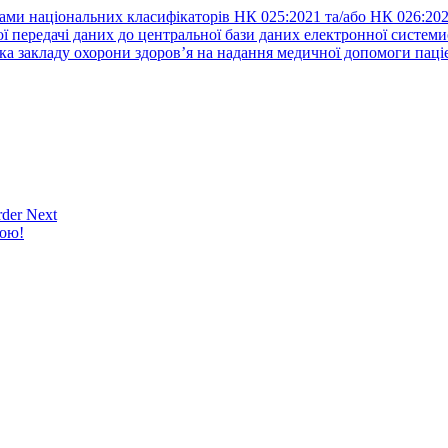
ами національних класифікаторів НК 025:2021 та/або НК 026:20
ї передачі даних до центральної бази даних електронної систем
а закладу охорони здоров’я на надання медичної допомоги паці
der Next
кою!