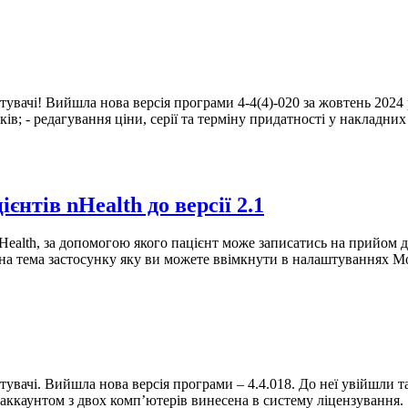
стувачі! Вийшла нова версія програми 4-4(4)-020 за жовтень 2024
ів; - редагування ціни, серії та терміну придатності у накладних
нтів nHealth до версії 2.1
alth, за допомогою якого пацієнт може записатись на прийом до 
мна тема застосунку яку ви можете ввімкнути в налаштуваннях М
истувачі. Вийшла нова версія програми – 4.4.018. До неї увійшли
каунтом з двох комп’ютерів винесена в систему ліцензування. 