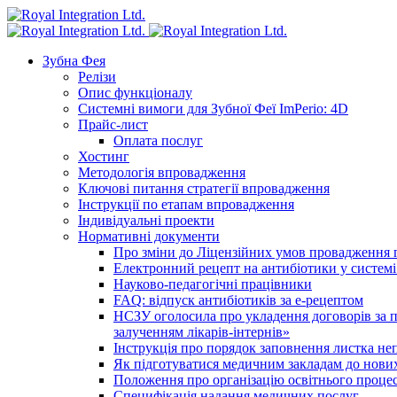
Зубна Фея
Релізи
Опис функціоналу
Системні вимоги для Зубної Феї ImPerio: 4D
Прайс-лист
Оплата послуг
Хостинг
Методологія впровадження
Ключові питання стратегії впровадження
Інструкції по етапам впровадження
Індивідуальні проекти
Нормативні документи
Про зміни до Ліцензійних умов провадження г
Електронний рецепт на антибіотики у системі
Науково-педагогічні працівники
FAQ: відпуск антибіотиків за е-рецептом
НСЗУ оголосила про укладення договорів за п
залученням лікарів-інтернів»
Інструкція про порядок заповнення листка не
Як підготуватися медичним закладам до нових
Положення про організацію освітнього процес
Специфікація надання медичних послуг