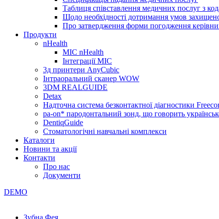
Таблиця співставлення медичних послуг з код
Щодо необхідності дотримання умов захищено
Про затвердження форми погодження керівник
Продукти
nHealth
МІС nHealth
Інтеграції МІС
3д принтери AnyCubic
Інтраоральний сканер WOW
3DM REALGUIDE
Detax
Надточна система безконтактної діагностики Freecor
pa-on* пародонтальний зонд, що говорить українсь
DentiqGuide
Стоматологічні навчальні комплекси
Каталоги
Новини та акції
Контакти
Про нас
Документи
DEMO
Зубна Фея