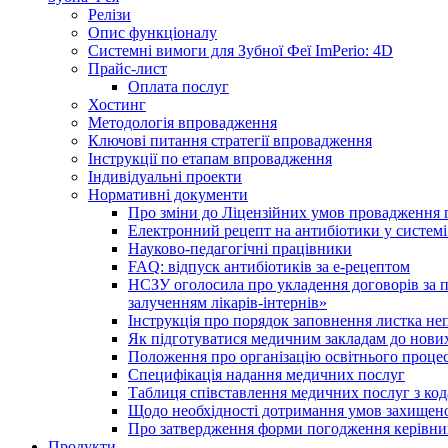
Релізи
Опис функціоналу
Системні вимоги для Зубної Феї ImPerio: 4D
Прайс-лист
Оплата послуг
Хостинг
Методологія впровадження
Ключові питання стратегії впровадження
Інструкції по етапам впровадження
Індивідуальні проекти
Нормативні документи
Про зміни до Ліцензійних умов провадження г
Електронний рецепт на антибіотики у системі
Науково-педагогічні працівники
FAQ: відпуск антибіотиків за е-рецептом
НСЗУ оголосила про укладення договорів за п
залученням лікарів-інтернів»
Інструкція про порядок заповнення листка не
Як підготуватися медичним закладам до нових
Положення про організацію освітнього процес
Специфікація надання медичних послуг
Таблиця співставлення медичних послуг з код
Щодо необхідності дотримання умов захищено
Про затвердження форми погодження керівник
Продукти