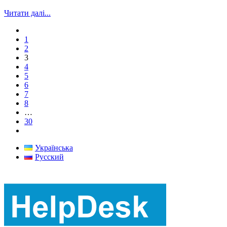
Читати далі...
1
2
3
4
5
6
7
8
…
30
Українська
Русский