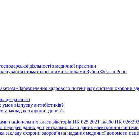
осподарської діяльності з медичної практики
 керування стоматологічними клініками Зубна Фея: ImPerio
акетом «Забезпечення кадрового потенціалу системи охорони здо
працездатності
 умов відпуску антибіотиків?
у у закладах охорони здоров’я
ами національних класифікаторів НК 025:2021 та/або НК 026:20
ї передачі даних до центральної бази даних електронної систем
а закладу охорони здоров’я на надання медичної допомоги паці