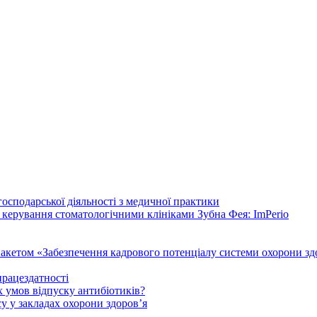
осподарської діяльності з медичної практики
 керування стоматологічними клініками Зубна Фея: ImPerio
акетом «Забезпечення кадрового потенціалу системи охорони здо
працездатності
 умов відпуску антибіотиків?
у у закладах охорони здоров’я