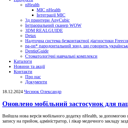
nHealth
МІС nHealth
Інтеграції МІС
3д принтери AnyCubic
Інтраоральний сканер WOW
3DM REALGUIDE
Detax
Надточна система безконтактної діагностики Freecor
pa-on* пародонтальний зонд, що говорить українсь
DentiqGuide
Стоматологічні навчальні комплекси
Каталоги
Новини та акції
Контакти
Про нас
Документи
18.12.2024
Чеснюк Олександр
Оновлено мобільний застосунок для паціє
Вийшла нова версія мобільного додатку nHealth, за допомогою я
запису на прийом, адміністратор, і лікар медичного закладу за