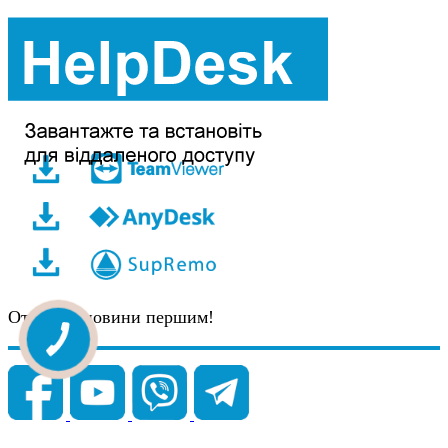
Отримуй новини першим!
КНОПКА
ЗВ'ЯЗКУ