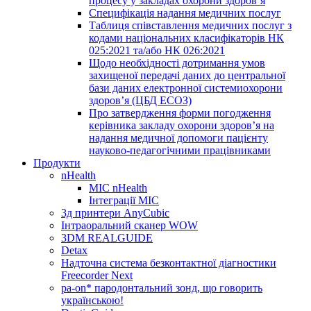
процесу у закладах охорони здоров’я
Специфікація надання медичних послуг
Таблиця співставлення медичних послуг з
кодами національних класифікаторів НК
025:2021 та/або НК 026:2021
Щодо необхідності дотримання умов
захищеної передачі даних до центральної
бази даних електронної системиохорони
здоров’я (ЦБД ЕСОЗ)
Про затвердження форми погодження
керівника закладу охорони здоров’я на
надання медичної допомоги пацієнту
науково-педагогічними працівниками
Продукти
nHealth
МІС nHealth
Інтеграції МІС
3д принтери AnyCubic
Інтраоральний сканер WOW
3DM REALGUIDE
Detax
Надточна система безконтактної діагностики
Freecorder Next
pa-on* пародонтальний зонд, що говорить
українською!