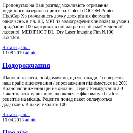
Пропонуємо на Ваш розгляд можливість отримання
медичного лазерного принтера Colenta DICOM Printer
HighCap Xp (можливість друку двох різних форматів
одночасно, в т.ч. КТ, МРТ та мамографічних знімків) за умови
придбання 100 картриджів плівки рентгенівської медичної
лазерної MEDIPHOT DL Dry Laser Imaging Fim №100
35х43см.
Читати далі...
13.08.2019
admin
Подорожчання
Шановні клієнти, повідомляємо, що як завжди, 1го вересня
наш прайс ліцензування / впровадження піднімається на 20%.
Водночас зниження цін на онлайн - сервіс Реімбурсація 2.0
Пакет на кожну локацію, що включає фіксовану кількість
рецептів на місяць. Рецепти понад пакет оплачуються
додатково. В пакет входить 100
Читати далі...
10.04.2013
admin
Про нас