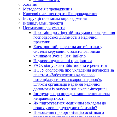
Хостинг
Методологія впровадження
Ключові питання стратегії впровадження
Інструкції по етапам впровадження
Індивідуальні проекти
Нормативні документи
Про зміни до Ліцензійних умов провадження
господарської діяльності з медичної
практики
Електронний рецепт на антибіотики у
системі керування стоматологічними
клініками Зубна Фея: ImPerio
Науково-педагогічні працівники
FAQ: відпуск антибіотиків за е-рецептом
НСЗУ оголосила про укладення договорів за
пакетом «Забезпечення кадрового
потенціалу системи охорони здоров’я,
шляхом організації надання медичної
допомоги із залученням лікарів-інтернів»
Інструкція про порядок заповнення листка
непрацездатності
Як підготуватися медичним закладам до
нових умов відпуску антибіотиків?
Положення про організацію освітнього