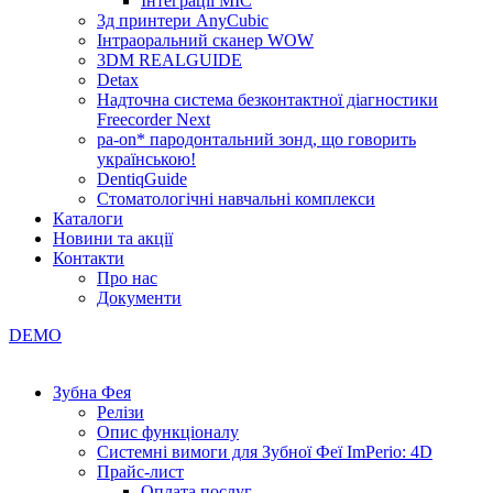
Інтеграції МІС
3д принтери AnyCubic
Інтраоральний сканер WOW
3DM REALGUIDE
Detax
Надточна система безконтактної діагностики
Freecorder Next
pa-on* пародонтальний зонд, що говорить
українською!
DentiqGuide
Стоматологічні навчальні комплекси
Каталоги
Новини та акції
Контакти
Про нас
Документи
DEMO
Зубна Фея
Релізи
Опис функціоналу
Системні вимоги для Зубної Феї ImPerio: 4D
Прайс-лист
Оплата послуг