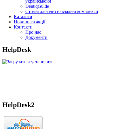
українською!
DentiqGuide
Стоматологічні навчальні комплекси
Каталоги
Новини та акції
Контакти
Про нас
Документи
HelpDesk
Загрузить и установить
для удаленного доступа
HelpDesk2