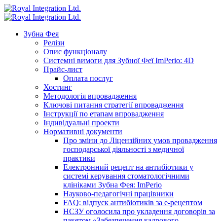
Зубна Фея
Релізи
Опис функціоналу
Системні вимоги для Зубної Феї ImPerio: 4D
Прайс-лист
Оплата послуг
Хостинг
Методологія впровадження
Ключові питання стратегії впровадження
Інструкції по етапам впровадження
Індивідуальні проекти
Нормативні документи
Про зміни до Ліцензійних умов провадження
господарської діяльності з медичної
практики
Електронний рецепт на антибіотики у
системі керування стоматологічними
клініками Зубна Фея: ImPerio
Науково-педагогічні працівники
FAQ: відпуск антибіотиків за е-рецептом
НСЗУ оголосила про укладення договорів за
пакетом «Забезпечення кадрового