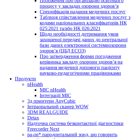
Положення про організацію освітнього
процесу у закладах охорони здоров’я
Специфікація надання медичних послуг
Таблиця співставлення медичних послуг з
кодами національних класифікаторів НК
025:2021 та/або НК 026:2021
Щодо необхідності дотримання умов
захищеної передачі даних до центральної
бази даних електронної системиохорони
здоров’я (ЦБД ЕСОЗ)
Про затвердження форми погодження
керівника закладу охорони здоров’я на
надання медичної допомоги пацієнту
науково-педагогічними працівниками
Продукти
nHealth
МІС nHealth
Інтеграції МІС
3д принтери AnyCubic
Інтраоральний сканер WOW
3DM REALGUIDE
Detax
Надточна система безконтактної діагностики
Freecorder Next
pa-on* пародонтальний зонд, що говорить