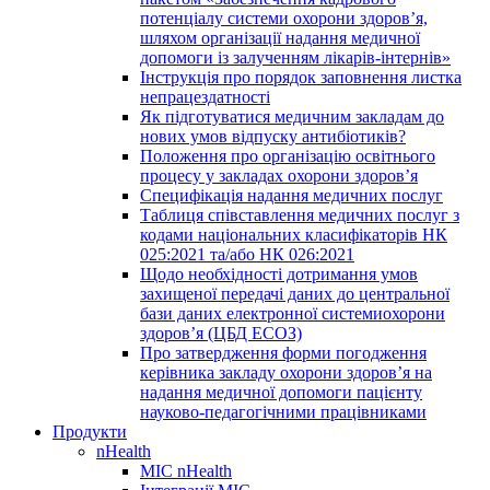
потенціалу системи охорони здоров’я,
шляхом організації надання медичної
допомоги із залученням лікарів-інтернів»
Інструкція про порядок заповнення листка
непрацездатності
Як підготуватися медичним закладам до
нових умов відпуску антибіотиків?
Положення про організацію освітнього
процесу у закладах охорони здоров’я
Специфікація надання медичних послуг
Таблиця співставлення медичних послуг з
кодами національних класифікаторів НК
025:2021 та/або НК 026:2021
Щодо необхідності дотримання умов
захищеної передачі даних до центральної
бази даних електронної системиохорони
здоров’я (ЦБД ЕСОЗ)
Про затвердження форми погодження
керівника закладу охорони здоров’я на
надання медичної допомоги пацієнту
науково-педагогічними працівниками
Продукти
nHealth
МІС nHealth