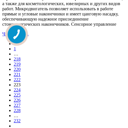
а также для косметологических, ювелирных и других видов
работ. Микродвигатель позволяет использовать в работе
прямые и угловые наконечники и имеет цанговую насадку,
обеспечивающую надежное присоединение
стоматологических наконечников. Сенсорное управление
Читати далі...
1
…
218
219
220
221
222
223
224
225
226
227
228
…
232