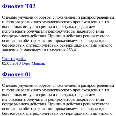
Фиолет Т02
С целью улучшения борьбы с появлением и распространением
инфекция различного этиологического происхождения в т.ч.
вызванных вирусом гриппа и простуды, предлагаем
использовать облучатели-рециркуляторы закрытого типа
безпрерывного действия. Принцип действия рециркулятора
основан на обеззараживании прокачиваемого воздуха вдоль
безозоновых ультрафиолетовых бактерицидных ламп низкого
давления (с максимумом излучения 253,4
Читати далі...
05.05.2010
Олег Мышак
Фиолет 01
С целью улучшения борьбы с появлением и распространением
инфекция различного этиологического происхождения в т.ч.
вызванных вирусом гриппа и простуды, предлагаем
использовать облучатели-рециркуляторы закрытого типа
безпрерывного действия. Принцип действия рециркулятора
основан на обеззараживании прокачиваемого воздуха вдоль
безозоновых ультрафиолетовых бактерицидных ламп низкого