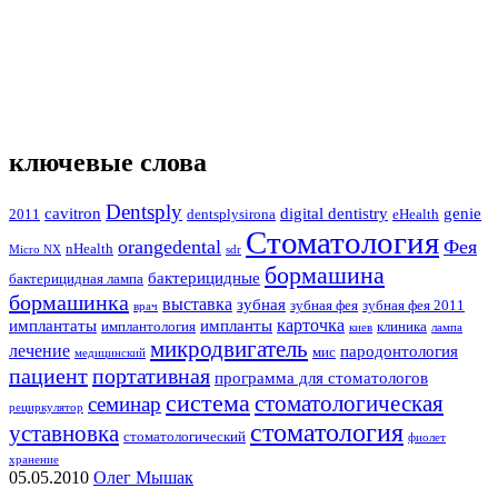
ключевые слова
Dentsply
cavitron
digital dentistry
genie
2011
dentsplysirona
eHealth
Стоматология
orangedental
Фея
nHealth
Micro NX
sdr
бормашина
бактерицидные
бактерицидная лампа
бормашинка
выставка
зубная
зубная фея
зубная фея 2011
врач
карточка
имплантаты
импланты
имплантология
клиника
киев
лампа
микродвигатель
лечение
пародонтология
мис
медицинский
пациент
портативная
программа для стоматологов
система
стоматологическая
семинар
рециркулятор
стоматология
уставновка
стоматологический
фиолет
хранение
05.05.2010
Олег Мышак