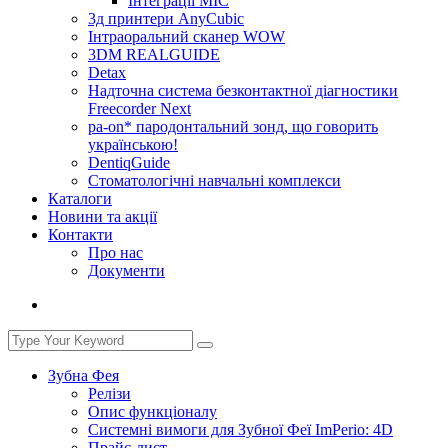
Інтеграції МІС
3д принтери AnyCubic
Інтраоральний сканер WOW
3DM REALGUIDE
Detax
Надточна система безконтактної діагностики
Freecorder Next
pa-on* пародонтальний зонд, що говорить
українською!
DentiqGuide
Стоматологічні навчальні комплекси
Каталоги
Новини та акції
Контакти
Про нас
Документи
Зубна Фея
Релізи
Опис функціоналу
Системні вимоги для Зубної Феї ImPerio: 4D
Прайс-лист