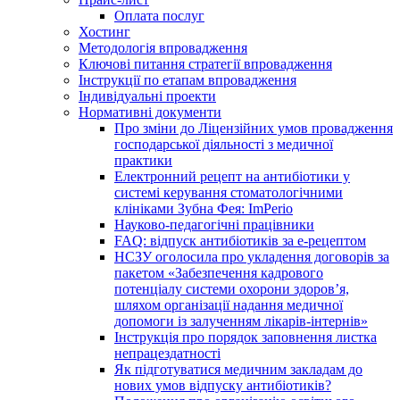
Оплата послуг
Хостинг
Методологія впровадження
Ключові питання стратегії впровадження
Інструкції по етапам впровадження
Індивідуальні проекти
Нормативні документи
Про зміни до Ліцензійних умов провадження
господарської діяльності з медичної
практики
Електронний рецепт на антибіотики у
системі керування стоматологічними
клініками Зубна Фея: ImPerio
Науково-педагогічні працівники
FAQ: відпуск антибіотиків за е-рецептом
НСЗУ оголосила про укладення договорів за
пакетом «Забезпечення кадрового
потенціалу системи охорони здоров’я,
шляхом організації надання медичної
допомоги із залученням лікарів-інтернів»
Інструкція про порядок заповнення листка
непрацездатності
Як підготуватися медичним закладам до
нових умов відпуску антибіотиків?