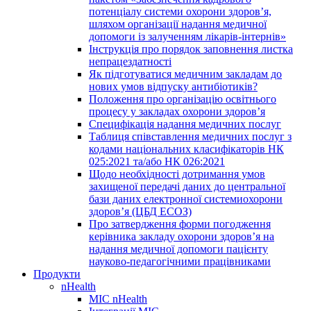
потенціалу системи охорони здоров’я,
шляхом організації надання медичної
допомоги із залученням лікарів-інтернів»
Інструкція про порядок заповнення листка
непрацездатності
Як підготуватися медичним закладам до
нових умов відпуску антибіотиків?
Положення про організацію освітнього
процесу у закладах охорони здоров’я
Специфікація надання медичних послуг
Таблиця співставлення медичних послуг з
кодами національних класифікаторів НК
025:2021 та/або НК 026:2021
Щодо необхідності дотримання умов
захищеної передачі даних до центральної
бази даних електронної системиохорони
здоров’я (ЦБД ЕСОЗ)
Про затвердження форми погодження
керівника закладу охорони здоров’я на
надання медичної допомоги пацієнту
науково-педагогічними працівниками
Продукти
nHealth
МІС nHealth