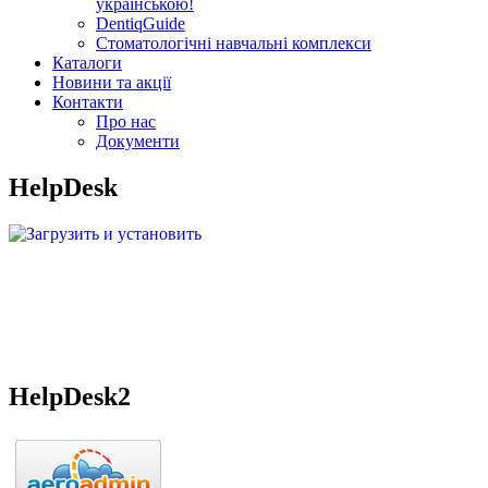
українською!
DentiqGuide
Стоматологічні навчальні комплекси
Каталоги
Новини та акції
Контакти
Про нас
Документи
HelpDesk
Загрузить и установить
для удаленного доступа
HelpDesk2