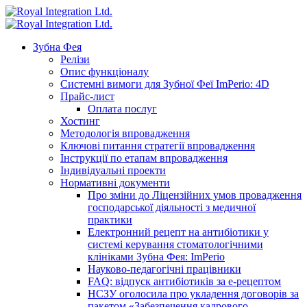
Зубна Фея
Релізи
Опис функціоналу
Системні вимоги для Зубної Феї ImPerio: 4D
Прайс-лист
Оплата послуг
Хостинг
Методологія впровадження
Ключові питання стратегії впровадження
Інструкції по етапам впровадження
Індивідуальні проекти
Нормативні документи
Про зміни до Ліцензійних умов провадження
господарської діяльності з медичної
практики
Електронний рецепт на антибіотики у
системі керування стоматологічними
клініками Зубна Фея: ImPerio
Науково-педагогічні працівники
FAQ: відпуск антибіотиків за е-рецептом
НСЗУ оголосила про укладення договорів за
пакетом «Забезпечення кадрового