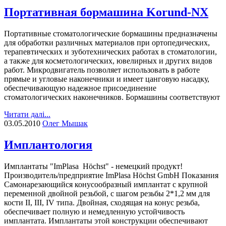
Портативная бормашина Korund-NX
Портативные стоматологические бормашины предназначены
для обработки различных материалов при ортопедических,
терапевтических и зуботехнических работах в стоматологии,
а также для косметологических, ювелирных и других видов
работ. Микродвигатель позволяет использовать в работе
прямые и угловые наконечники и имеет цанговую насадку,
обеспечивающую надежное присоединение
стоматологических наконечников. Бормашины соответствуют
Читати далі...
03.05.2010
Олег Мышак
Имплантология
Имплантаты "ImPlasa Höchst" - немецкий продукт!
Производитель/предприятие ImPlasa Höchst GmbH Показания
Самонарезающийся конусообразный имплантат с крупной
переменной двойной резьбой, с шагом резьбы 2*1,2 мм для
кости II, III, IV типа. Двойная, сходящая на конус резьба,
обеспечивает полную и немедленную устойчивость
имплантата. Имплантаты этой конструкции обеспечивают