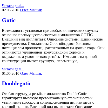
Читати далі...
02.05.2010
Олег Мышак
Gotic
Возможность установки при любых клинических случаях -
основное преимущество системы имплантатов GOTIC.
Внешний вид имплантата: Описание системы: Клинические
преимущества: Имплантаты Gotic обладают большим
потенциалом прочности, рассчитанным на долгие годы. Они
отличаются удлиненной конусовидной формой и
выраженным углом витков резьбы. Имплантаты данной
конфигурации имеют крупную, переменную,
Читати далі...
01.05.2010
Олег Мышак
Doublegotic
Особая структура резьбы имплантатов DoubleGotic
гарантирует высокую превоначальную стабильность и
увеличение плоскости соприкосновения имплантатов с
костной тканью. Внешний вид имплантата: Описание