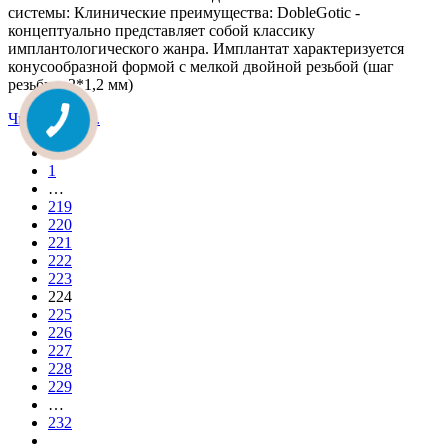
системы: Клинические преимущества: DobleGotic -
концептуально представляет собой классику
имплантологического жанра. Имплантат характеризуется
конусообразной формой с мелкой двойной резьбой (шаг
резьбы - 2*1,2 мм)
Читати далі...
1
…
219
220
221
222
223
224
225
226
227
228
229
…
232