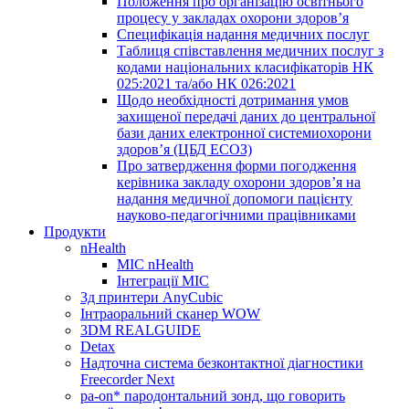
Положення про організацію освітнього
процесу у закладах охорони здоров’я
Специфікація надання медичних послуг
Таблиця співставлення медичних послуг з
кодами національних класифікаторів НК
025:2021 та/або НК 026:2021
Щодо необхідності дотримання умов
захищеної передачі даних до центральної
бази даних електронної системиохорони
здоров’я (ЦБД ЕСОЗ)
Про затвердження форми погодження
керівника закладу охорони здоров’я на
надання медичної допомоги пацієнту
науково-педагогічними працівниками
Продукти
nHealth
МІС nHealth
Інтеграції МІС
3д принтери AnyCubic
Інтраоральний сканер WOW
3DM REALGUIDE
Detax
Надточна система безконтактної діагностики
Freecorder Next
pa-on* пародонтальний зонд, що говорить