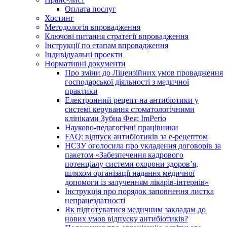
Оплата послуг
Хостинг
Методологія впровадження
Ключові питання стратегії впровадження
Інструкції по етапам впровадження
Індивідуальні проекти
Нормативні документи
Про зміни до Ліцензійних умов провадження
господарської діяльності з медичної
практики
Електронний рецепт на антибіотики у
системі керування стоматологічними
клініками Зубна Фея: ImPerio
Науково-педагогічні працівники
FAQ: відпуск антибіотиків за е-рецептом
НСЗУ оголосила про укладення договорів за
пакетом «Забезпечення кадрового
потенціалу системи охорони здоров’я,
шляхом організації надання медичної
допомоги із залученням лікарів-інтернів»
Інструкція про порядок заповнення листка
непрацездатності
Як підготуватися медичним закладам до
нових умов відпуску антибіотиків?