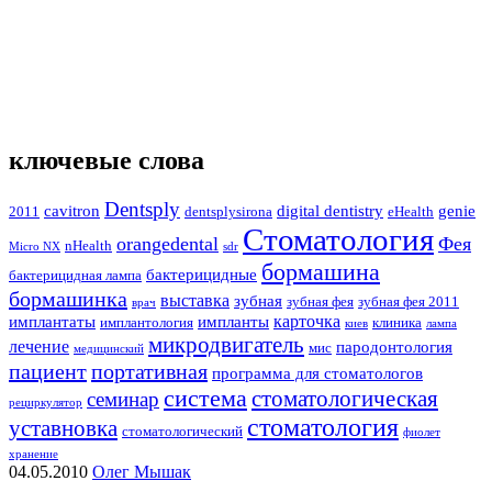
ключевые слова
Dentsply
cavitron
digital dentistry
genie
2011
dentsplysirona
eHealth
Стоматология
orangedental
Фея
nHealth
Micro NX
sdr
бормашина
бактерицидные
бактерицидная лампа
бормашинка
выставка
зубная
зубная фея
зубная фея 2011
врач
карточка
имплантаты
импланты
имплантология
клиника
киев
лампа
микродвигатель
лечение
пародонтология
мис
медицинский
пациент
портативная
программа для стоматологов
система
стоматологическая
семинар
рециркулятор
стоматология
уставновка
стоматологический
фиолет
хранение
04.05.2010
Олег Мышак