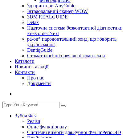
Інтеграції МІС
3д принтери AnyCubic
Інтраоральний сканер WOW
3DM REALGUIDE
Detax
Надточна система безконтактної діагностики
Freecorder Next
pa-on* пародонтальний зонд, що говорить
українською!
DentiqGuide
Стоматологічні навчальні комплекси
Каталоги
Новини та акції
Контакти
Про нас
Документи
Зубна Фея
Релізи
Опис функціоналу
Системні вимоги для Зубної Феї ImPerio: 4D
Прайс-лист