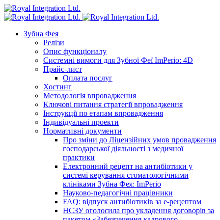
Зубна Фея
Релізи
Опис функціоналу
Системні вимоги для Зубної Феї ImPerio: 4D
Прайс-лист
Оплата послуг
Хостинг
Методологія впровадження
Ключові питання стратегії впровадження
Інструкції по етапам впровадження
Індивідуальні проекти
Нормативні документи
Про зміни до Ліцензійних умов провадження
господарської діяльності з медичної
практики
Електронний рецепт на антибіотики у
системі керування стоматологічними
клініками Зубна Фея: ImPerio
Науково-педагогічні працівники
FAQ: відпуск антибіотиків за е-рецептом
НСЗУ оголосила про укладення договорів за
пакетом «Забезпечення кадрового