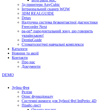
Інтеграції МІС
3д принтери AnyCubic
Інтраоральний сканер WOW
3DM REALGUIDE
Detax
Надточна система безконтактної діагностики
Freecorder Next
pa-on* пародонтальний зонд, що говорить
українською!
DentiqGuide
Стоматологічні навчальні комплекси
Каталоги
Новини та акції
Контакти
Про нас
Документи
DEMO
Зубна Фея
Релізи
Опис функціоналу
Системні вимоги для Зубної Феї ImPerio: 4D
Прайс-лист
Оплата послуг