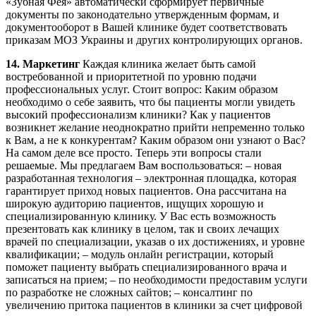
«Зубная Фея» автоматически сформирует первичные
документы по законодательно утвержденным формам, и
документооборот в Вашей клинике будет соответствовать
приказам МОЗ Украины и других контролирующих органов.
14. Маркетинг
Каждая клиника желает быть самой
востребованной и приоритетной по уровню подачи
профессиональных услуг. Стоит вопрос: Каким образом
необходимо о себе заявить, что бы пациенты могли увидеть
высокий профессионализм клиники? Как у пациентов
возникнет желание неоднократно прийти непременно только
к Вам, а не к конкурентам? Каким образом они узнают о Вас?
На самом деле все просто. Теперь эти вопросы стали
решаемые. Мы предлагаем Вам воспользоваться: – новая
разработанная технология – электронная площадка, которая
гарантирует приход новых пациентов. Она рассчитана на
широкую аудиторию пациентов, ищущих хорошую и
специализированную клинику. У Вас есть возможность
презентовать как клинику в целом, так и своих лечащих
врачей по специализации, указав о их достижениях, и уровне
квалификации; – модуль онлайн регистрации, который
поможет пациенту выбрать специализированного врача и
записаться на прием; – по необходимости предоставим услуги
по разработке не сложных сайтов; – консалтинг по
увеличению притока пациентов в клиники за счет цифровой