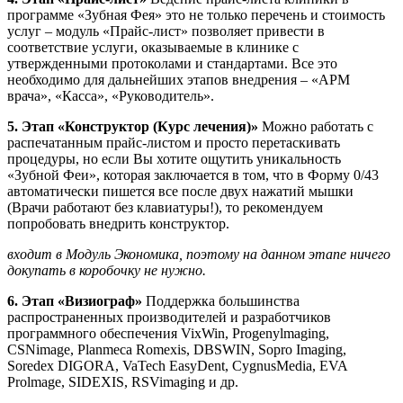
программе «Зубная Фея» это не только перечень и стоимость
услуг – модуль «Прайс-лист» позволяет привести в
соответствие услуги, оказываемые в клинике с
утвержденными протоколами и стандартами. Все это
необходимо для дальнейших этапов внедрения – «АРМ
врача», «Касса», «Руководитель».
5. Этап «Конструктор (Курс лечения)»
Можно работать с
распечатанным прайс-листом и просто перетаскивать
процедуры, но если Вы хотите ощутить уникальность
«Зубной Феи», которая заключается в том, что в Форму 0/43
автоматически пишется все после двух нажатий мышки
(Врачи работают без клавиатуры!), то рекомендуем
попробовать внедрить конструктор.
входит в Модуль Экономика, поэтому на данном этапе ничего
докупать в коробочку не нужно.
6. Этап «Визиограф»
Поддержка большинства
распространенных производителей и разработчиков
программного обеспечения VixWin, Progenylmaging,
CSNimage, Planmeca Romexis, DBSWIN, Sopro Imaging,
Soredex DIGORA, VaTech EasyDent, CygnusMedia, EVA
Prolmage, SIDEXIS, RSVimaging и др.