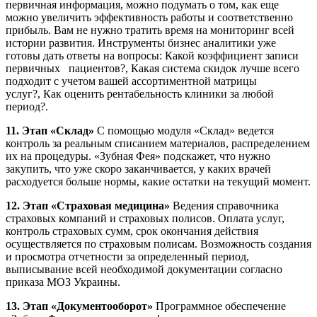
первичная информация, можно подумать о том, как еще
можно увеличить эффективность работы и соответственно
прибыль. Вам не нужно тратить время на мониторинг всей
истории развития. Инструменты бизнес аналитики уже
готовы дать ответы на вопросы: Какой коэффициент записи
первичных пациентов?, Какая система скидок лучше всего
подходит с учетом вашей ассортиментной матрицы
услуг?, Как оценить рентабельность клиники за любой
период?.
11. Этап «Склад»
С помощью модуля «Склад» ведется
контроль за реальным списанием материалов, распределением
их на процедуры. «Зубная Фея» подскажет, что нужно
закупить, что уже скоро заканчивается, у каких врачей
расходуется больше нормы, какие остатки на текущий момент.
12. Этап «Страховая медицина»
Ведения справочника
страховых компаний и страховых полисов. Оплата услуг,
контроль страховых сумм, срок окончания действия
осуществляется по страховым полисам. Возможность создания
и просмотра отчетности за определенный период,
выписывание всей необходимой документации согласно
приказа МОЗ Украины.
13. Этап «Документооборот»
Программное обеспечение