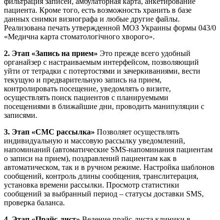
фильтрация записей, амбулаторная карта, анкетирование
пациента. Кроме того, есть возможность хранить в базе
данных снимки визиографа и любые другие файлы.
Реализована печать утвержденной МОЗ Украины формы 043/0
«Медична карта стоматологічного хворого».
2. Этап «Запись на прием»
Это прежде всего удобный
органайзер с настраиваемым интерфейсом, позволяющий
уйти от тетрадки с потертостями и зачеркиваниями, вести
текущую и предварительную запись на прием,
контролировать посещение, уведомлять о визите,
осуществлять поиск пациентов с планируемыми
посещениями в ближайшие дни, проводить манипуляции с
записями.
3. Этап «СМС рассылка»
Позволяет осуществлять
индивидуальную и массовую рассылку уведомлений,
напоминаний (автоматические SMS-напоминания пациентам
о записи на прием), поздравлений пациентам как в
автоматическом, так и в ручном режиме. Настройка шаблонов
сообщений, контроль длины сообщения, транслитерация,
установка времени рассылки. Просмотр статистики
сообщений за выбранный период – статусы доставки SMS,
проверка баланса.
4. Этап «Прайс-лист»
Ведение прайс-листа клиники в