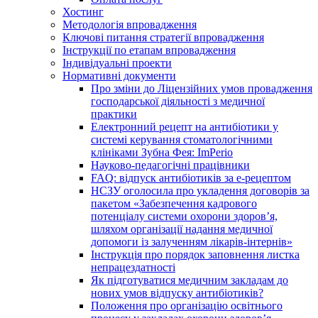
Хостинг
Методологія впровадження
Ключові питання стратегії впровадження
Інструкції по етапам впровадження
Індивідуальні проекти
Нормативні документи
Про зміни до Ліцензійних умов провадження
господарської діяльності з медичної
практики
Електронний рецепт на антибіотики у
системі керування стоматологічними
клініками Зубна Фея: ImPerio
Науково-педагогічні працівники
FAQ: відпуск антибіотиків за е-рецептом
НСЗУ оголосила про укладення договорів за
пакетом «Забезпечення кадрового
потенціалу системи охорони здоров’я,
шляхом організації надання медичної
допомоги із залученням лікарів-інтернів»
Інструкція про порядок заповнення листка
непрацездатності
Як підготуватися медичним закладам до
нових умов відпуску антибіотиків?
Положення про організацію освітнього