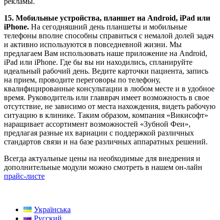
рекламы.
15. Мобильные устройства, планшет на Android, iPad или
iPhone.
На сегодняшний день планшеты и мобильные
телефоны вполне способны справиться с немалой долей задач
и активно используются в повседневной жизни. Мы
предлагаем Вам использовать наше приложение на Android,
iPad или iPhone. Где бы вы ни находились, спланируйте
идеальный рабочий день. Ведите карточки пациента, запись
на прием, проводите переговоры по телефону,
квалифицированные консультации в любом месте и в удобное
время. Руководитель или главврач имеет возможность в свое
отсутствие, не зависимо от места нахождения, видеть рабочую
ситуацию в клинике. Таким образом, компания «Викисофт»
наращивает ассортимент возможностей «Зубной Феи»,
предлагая разные их вариации с поддержкой различных
стандартов связи и на базе различных аппаратных решений.
Всегда актуальные цены на необходимые для внедрения и
дополнительные модули можно смотреть в нашем он-лайн
прайс-листе
Українська
Русский