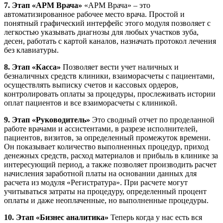
7. Этап «АРМ Врача»
«АРМ Врача» – это
автоматизированное рабочее место врача. Простой и
понятный графический интерфейс этого модуля позволяет с
легкостью указывать диагнозы для любых участков зуба,
десен, работать с картой каналов, назначать протокол лечения
без клавиатуры.
8. Этап «Касса»
Позволяет вести учет наличных и
безналичных средств клиники, взаиморасчеты с пациентами,
осуществлять выписку счетов и кассовых ордеров,
контролировать оплаты за процедуры, прослеживать истории
оплат пациентов и все взаиморасчеты с клиникой.
9. Этап «Руководитель»
Это сводный отчет по проделанной
работе врачами и ассистентами, в разрезе исполнителей,
пациентов, визитов, за определенный промежуток времени.
Он показывает количество выполненных процедур, приход
денежных средств, расход материалов и прибыль в клинике за
интересующий период, а также позволяет производить расчет
начисления заработной платы на основании данных для
расчета из модуля «Регистратура». При расчете могут
учитываться затраты на процедуру, определенный процент
оплаты и даже неоплаченные, но выполненные процедуры.
10. Этап «Бизнес аналитика»
Теперь когда у нас есть вся