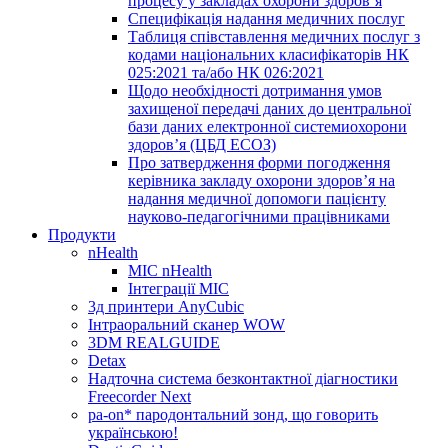
процесу у закладах охорони здоров’я
Специфікація надання медичних послуг
Таблиця співставлення медичних послуг з
кодами національних класифікаторів НК
025:2021 та/або НК 026:2021
Щодо необхідності дотримання умов
захищеної передачі даних до центральної
бази даних електронної системиохорони
здоров’я (ЦБД ЕСОЗ)
Про затвердження форми погодження
керівника закладу охорони здоров’я на
надання медичної допомоги пацієнту
науково-педагогічними працівниками
Продукти
nHealth
МІС nHealth
Інтеграції МІС
3д принтери AnyCubic
Інтраоральний сканер WOW
3DM REALGUIDE
Detax
Надточна система безконтактної діагностики
Freecorder Next
pa-on* пародонтальний зонд, що говорить
українською!