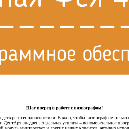
Шаг вперед в работе с визиографом!
редств рентгенодиагностики. Важно, чтобы визиограф не только
 ДентАрт внедрена отдельная утилита – вспомогательное прогр
й модуль заинтересует и других наших клиентов, активно испо