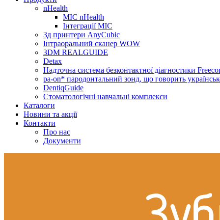
nHealth
МІС nHealth
Інтеграції МІС
3д принтери AnyCubic
Інтраоральний сканер WOW
3DM REALGUIDE
Detax
Надточна система безконтактної діагностики Freecor
pa-on* пародонтальний зонд, що говорить українсь
DentiqGuide
Стоматологічні навчальні комплекси
Каталоги
Новини та акції
Контакти
Про нас
Документи