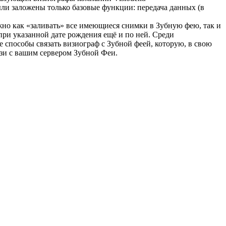
ли заложены только базовые функции: передача данных (в
жно как «заливать» все имеющиеся снимки в Зубную фею, так и
при указанной дате рождения ещё и по ней. Среди
 способы связать визиограф с Зубной феей, которую, в свою
язи с вашим сервером Зубной Феи.