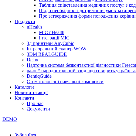
Таблиця співставлення медичних послуг з код
Щодо необхідності дотримання умов захищено
Про затвердження форми погодження керівник
Продукти
nHealth
МІС nHealth
Інтеграції МІС
3д принтери AnyCubic
Інтраоральний сканер WOW
3DM REALGUIDE
Detax
Надточна система безконтактної діагностики Freecor
pa-on* пародонтальний зонд, що говорить українсь
DentiqGuide
Стоматологічні навчальні комплекси
Каталоги
Новини та акції
Контакти
Про нас
Документи
DEMO
Зубна Фея