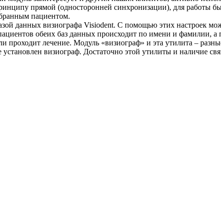
ринципу прямой (односторонней синхронизации), для работы бы
выбранным пациентом.
азой данных визиографа Visiodent. С помощью этих настроек мо
пациентов обеих баз данных происходит по имени и фамилии, а 
и проходит лечение. Модуль «визиограф» и эта утилита – разные
де установлен визиограф. Достаточно этой утилиты и наличие св