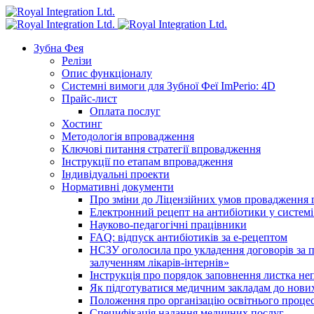
Зубна Фея
Релізи
Опис функціоналу
Системні вимоги для Зубної Феї ImPerio: 4D
Прайс-лист
Оплата послуг
Хостинг
Методологія впровадження
Ключові питання стратегії впровадження
Інструкції по етапам впровадження
Індивідуальні проекти
Нормативні документи
Про зміни до Ліцензійних умов провадження г
Електронний рецепт на антибіотики у системі
Науково-педагогічні працівники
FAQ: відпуск антибіотиків за е-рецептом
НСЗУ оголосила про укладення договорів за п
залученням лікарів-інтернів»
Інструкція про порядок заповнення листка не
Як підготуватися медичним закладам до нових
Положення про організацію освітнього процес
Специфікація надання медичних послуг