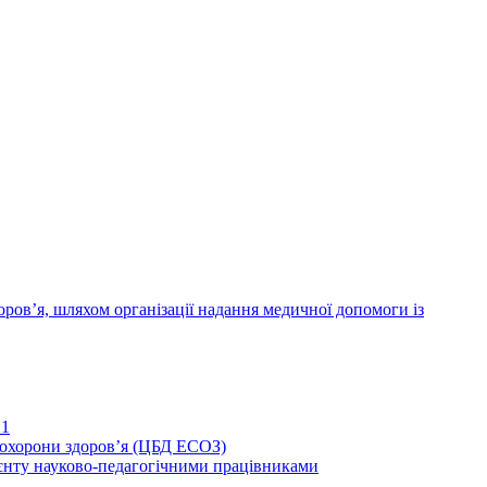
ров’я, шляхом організації надання медичної допомоги із
21
иохорони здоров’я (ЦБД ЕСОЗ)
єнту науково-педагогічними працівниками