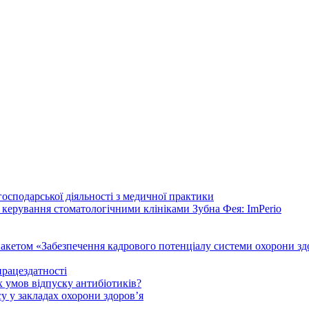
осподарської діяльності з медичної практики
 керування стоматологічними клініками Зубна Фея: ImPerio
акетом «Забезпечення кадрового потенціалу системи охорони здо
працездатності
 умов відпуску антибіотиків?
у у закладах охорони здоров’я