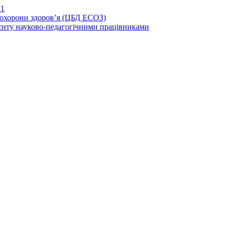
21
иохорони здоров’я (ЦБД ЕСОЗ)
єнту науково-педагогічними працівниками