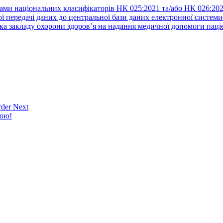
ами національних класифікаторів НК 025:2021 та/або НК 026:20
ї передачі даних до центральної бази даних електронної систем
а закладу охорони здоров’я на надання медичної допомоги паці
der Next
кою!