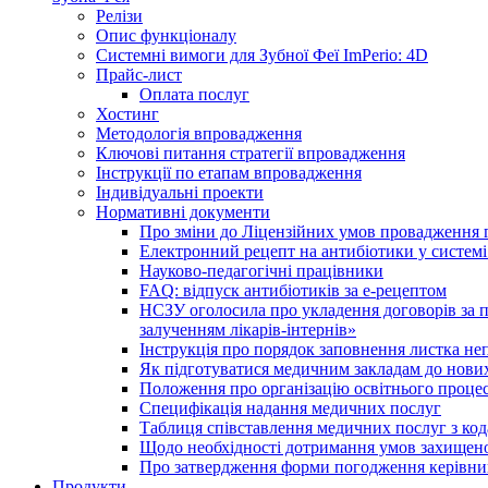
Релізи
Опис функціоналу
Системні вимоги для Зубної Феї ImPerio: 4D
Прайс-лист
Оплата послуг
Хостинг
Методологія впровадження
Ключові питання стратегії впровадження
Інструкції по етапам впровадження
Індивідуальні проекти
Нормативні документи
Про зміни до Ліцензійних умов провадження г
Електронний рецепт на антибіотики у системі
Науково-педагогічні працівники
FAQ: відпуск антибіотиків за е-рецептом
НСЗУ оголосила про укладення договорів за п
залученням лікарів-інтернів»
Інструкція про порядок заповнення листка не
Як підготуватися медичним закладам до нових
Положення про організацію освітнього процес
Специфікація надання медичних послуг
Таблиця співставлення медичних послуг з код
Щодо необхідності дотримання умов захищено
Про затвердження форми погодження керівник
Продукти