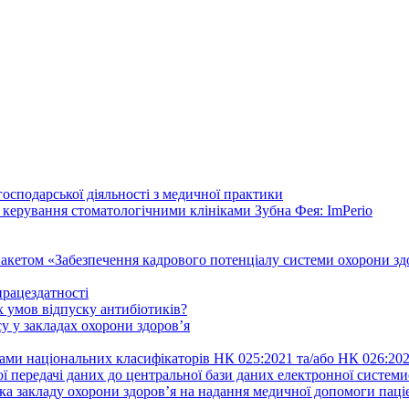
осподарської діяльності з медичної практики
 керування стоматологічними клініками Зубна Фея: ImPerio
акетом «Забезпечення кадрового потенціалу системи охорони здо
працездатності
 умов відпуску антибіотиків?
у у закладах охорони здоров’я
ами національних класифікаторів НК 025:2021 та/або НК 026:20
ї передачі даних до центральної бази даних електронної систем
а закладу охорони здоров’я на надання медичної допомоги паці