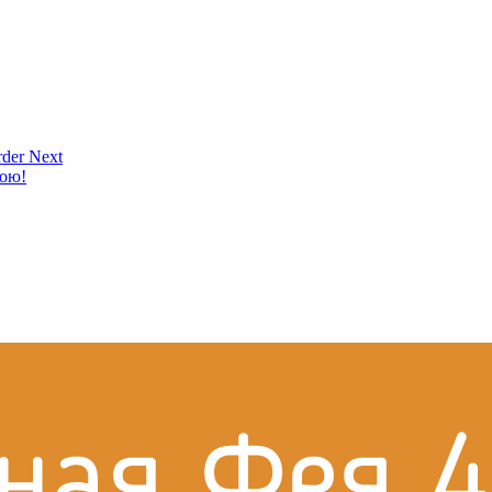
der Next
кою!