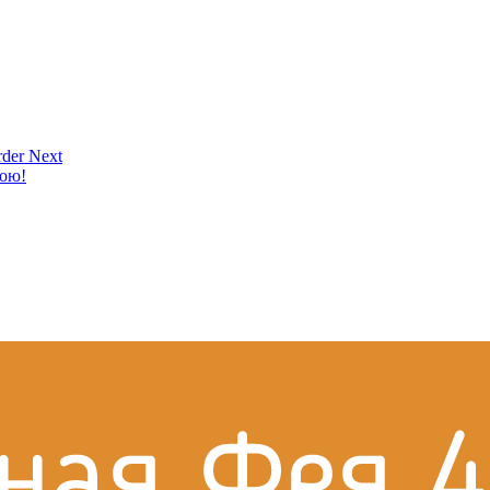
der Next
кою!