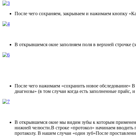
После чего сохраняем, закрываем и нажимаем кнопку «Ка
В открывшемся окне заполняем поля в верхней строчке (
После чего нажимаем «сохранить новое обследование» В 
диагнозы» (в том случаи когда есть заполненные прайс, 
В открывшемся окне мы видим зубы к которым применен т
нижней челюсти.В строке «протокол» начинаем вводить
протаколу. В нашем случаи «один зуб»После проставлени