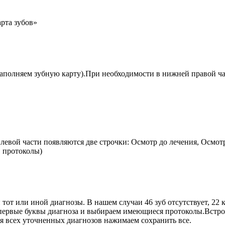
рта зубов»
заполняем зубную карту).При необходимости в нижней правой ча
левой части появляются две строчки: Осмотр до лечения, Осмот
и протоколы)
от или иной диагнозы. В нашем случаи 46 зуб отсутствует, 22 к
 первые буквы диагноза и выбираем имеющиеся протоколы.Вст
я всех уточненных диагнозов нажимаем сохранить все.