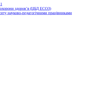
21
иохорони здоров’я (ЦБД ЕСОЗ)
єнту науково-педагогічними працівниками