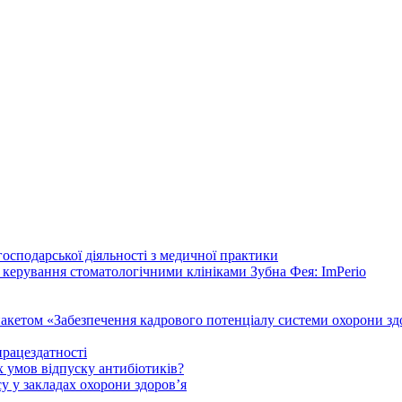
осподарської діяльності з медичної практики
 керування стоматологічними клініками Зубна Фея: ImPerio
акетом «Забезпечення кадрового потенціалу системи охорони здо
працездатності
 умов відпуску антибіотиків?
у у закладах охорони здоров’я