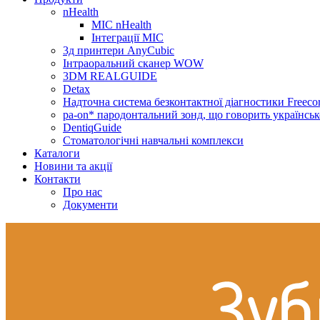
nHealth
МІС nHealth
Інтеграції МІС
3д принтери AnyCubic
Інтраоральний сканер WOW
3DM REALGUIDE
Detax
Надточна система безконтактної діагностики Freecor
pa-on* пародонтальний зонд, що говорить українсь
DentiqGuide
Стоматологічні навчальні комплекси
Каталоги
Новини та акції
Контакти
Про нас
Документи