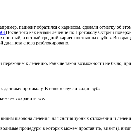
пример, пациент обратился с кариесом, сделали отметку об этом
После того как начали лечение по Протоколу Острый повер
ерхностный, а острый средний кариес постоянных зубов. Возвра
ой диагноза снова разблокировано.
 переходим к лечению. Раньше такой возможности не было, прих
 данному протаколу. В нашем случаи «один зуб»
жимаем сохранить все.
видим шаблона лечения: для снятия зубных отложений и лечени
одимые процедуры в которых можем проставить, визит (1 визит