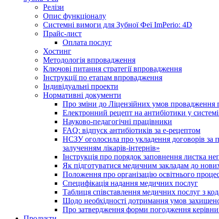
Релізи
Опис функціоналу
Системні вимоги для Зубної Феї ImPerio: 4D
Прайс-лист
Оплата послуг
Хостинг
Методологія впровадження
Ключові питання стратегії впровадження
Інструкції по етапам впровадження
Індивідуальні проекти
Нормативні документи
Про зміни до Ліцензійних умов провадження г
Електронний рецепт на антибіотики у системі
Науково-педагогічні працівники
FAQ: відпуск антибіотиків за е-рецептом
НСЗУ оголосила про укладення договорів за п
залученням лікарів-інтернів»
Інструкція про порядок заповнення листка не
Як підготуватися медичним закладам до нових
Положення про організацію освітнього процес
Специфікація надання медичних послуг
Таблиця співставлення медичних послуг з код
Щодо необхідності дотримання умов захищено
Про затвердження форми погодження керівник
Продукти