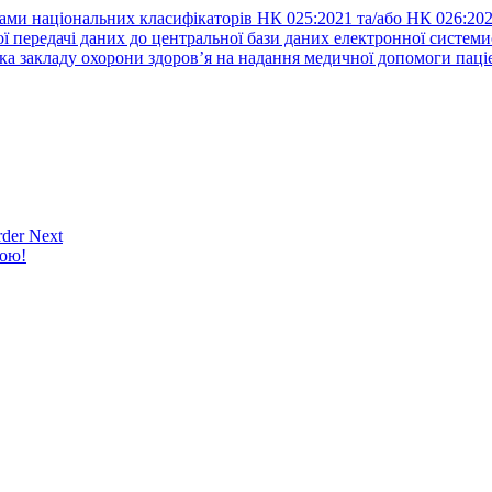
ами національних класифікаторів НК 025:2021 та/або НК 026:20
ї передачі даних до центральної бази даних електронної систем
а закладу охорони здоров’я на надання медичної допомоги паці
der Next
кою!