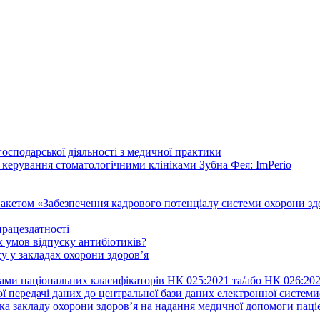
осподарської діяльності з медичної практики
 керування стоматологічними клініками Зубна Фея: ImPerio
акетом «Забезпечення кадрового потенціалу системи охорони здо
працездатності
 умов відпуску антибіотиків?
у у закладах охорони здоров’я
ами національних класифікаторів НК 025:2021 та/або НК 026:20
ї передачі даних до центральної бази даних електронної систем
а закладу охорони здоров’я на надання медичної допомоги паці