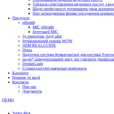
Таблиця співставлення медичних послуг з код
Щодо необхідності дотримання умов захищено
Про затвердження форми погодження керівник
Продукти
nHealth
МІС nHealth
Інтеграції МІС
3д принтери AnyCubic
Інтраоральний сканер WOW
3DM REALGUIDE
Detax
Надточна система безконтактної діагностики Freecor
pa-on* пародонтальний зонд, що говорить українсь
DentiqGuide
Стоматологічні навчальні комплекси
Каталоги
Новини та акції
Контакти
Про нас
Документи
DEMO
Зубна Фея