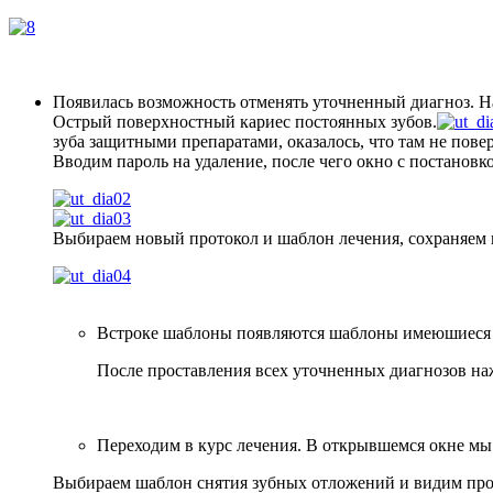
Появилась возможность отменять уточненный диагноз. На
Острый поверхностный кариес постоянных зубов.
зуба защитными препаратами, оказалось, что там не пов
Вводим пароль на удаление, после чего окно с постановк
Выбираем новый протокол и шаблон лечения, сохраняем и
Встроке шаблоны появляются шаблоны имеюшиеся к
После проставления всех уточненных диагнозов на
Переходим в курс лечения. В открывшемся окне мы 
Выбираем шаблон снятия зубных отложений и видим пров