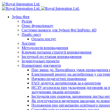
Зубна Фея
Релізи
Опис функціоналу
Системні вимоги для Зубної Феї ImPerio: 4D
Прайс-лист
Оплата послуг
Хостинг
Методологія впровадження
Ключові питання стратегії впровадження
Інструкції по етапам впровадження
Індивідуальні проекти
Нормативні документи
Про зміни до Ліцензійних умов провадження г
Електронний рецепт на антибіотики у системі
Науково-педагогічні працівники
FAQ: відпуск антибіотиків за е-рецептом
НСЗУ оголосила про укладення договорів за п
залученням лікарів-інтернів»
Інструкція про порядок заповнення листка не
Як підготуватися медичним закладам до нових
Положення про організацію освітнього процес
Специфікація надання медичних послуг