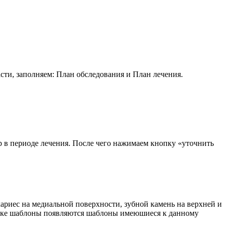
сти, заполняем: План обследования и План лечения.
р в периоде лечения. После чего нажимаем кнопку «уточнить
ариес на медиальной поверхности, зубной камень на верхней и
роке шаблоны появляются шаблоны имеюшиеся к данному