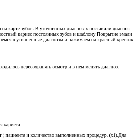
 на карте зубов. В уточненных диагнозах поставили диагноз
хностный кариес постоянных зубов и шаблону Покрытие эмали
щаемся в уточненные диагнозы и нажимаем на красный крестик.
одилось пересохранять осмотр и в нем менять диагноз.
я кариеса.
 ) пациента и количество выполненных процедур. (х1).Для