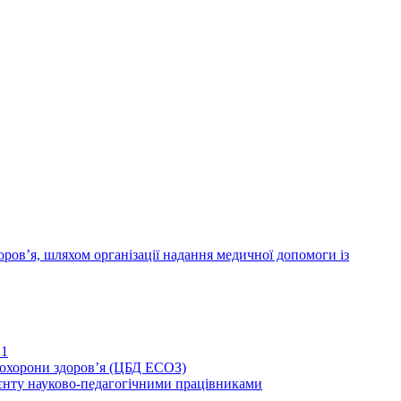
ров’я, шляхом організації надання медичної допомоги із
21
иохорони здоров’я (ЦБД ЕСОЗ)
єнту науково-педагогічними працівниками