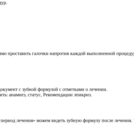
дур.
мо проставить галочки напротив каждой выполненной процедур
окумент с зубной формулой с отметками о лечении.
ть: анамнез, статус, Рекомендации эпикриз.
 период лечения» можем видеть зубную формулу после лечения. У