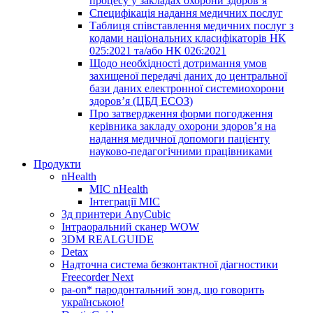
процесу у закладах охорони здоров’я
Специфікація надання медичних послуг
Таблиця співставлення медичних послуг з
кодами національних класифікаторів НК
025:2021 та/або НК 026:2021
Щодо необхідності дотримання умов
захищеної передачі даних до центральної
бази даних електронної системиохорони
здоров’я (ЦБД ЕСОЗ)
Про затвердження форми погодження
керівника закладу охорони здоров’я на
надання медичної допомоги пацієнту
науково-педагогічними працівниками
Продукти
nHealth
МІС nHealth
Інтеграції МІС
3д принтери AnyCubic
Інтраоральний сканер WOW
3DM REALGUIDE
Detax
Надточна система безконтактної діагностики
Freecorder Next
pa-on* пародонтальний зонд, що говорить
українською!