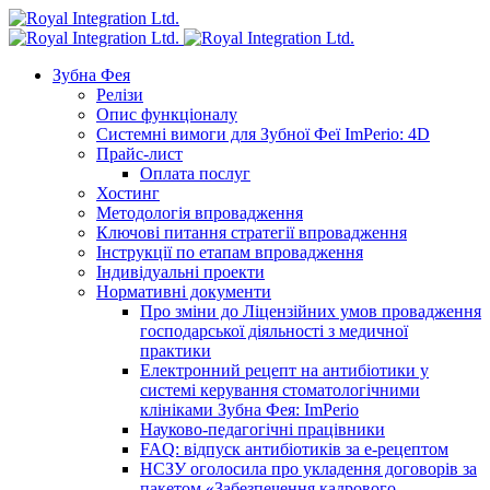
Зубна Фея
Релізи
Опис функціоналу
Системні вимоги для Зубної Феї ImPerio: 4D
Прайс-лист
Оплата послуг
Хостинг
Методологія впровадження
Ключові питання стратегії впровадження
Інструкції по етапам впровадження
Індивідуальні проекти
Нормативні документи
Про зміни до Ліцензійних умов провадження
господарської діяльності з медичної
практики
Електронний рецепт на антибіотики у
системі керування стоматологічними
клініками Зубна Фея: ImPerio
Науково-педагогічні працівники
FAQ: відпуск антибіотиків за е-рецептом
НСЗУ оголосила про укладення договорів за
пакетом «Забезпечення кадрового