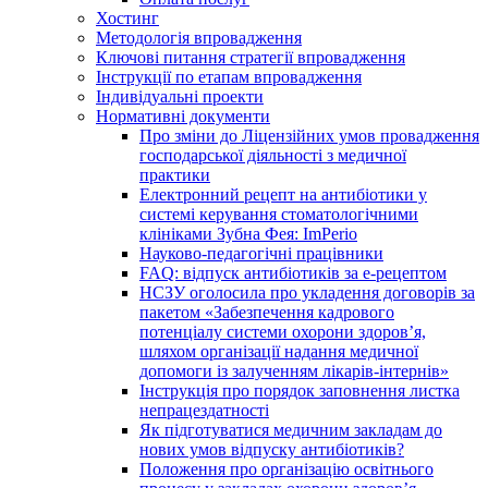
Хостинг
Методологія впровадження
Ключові питання стратегії впровадження
Інструкції по етапам впровадження
Індивідуальні проекти
Нормативні документи
Про зміни до Ліцензійних умов провадження
господарської діяльності з медичної
практики
Електронний рецепт на антибіотики у
системі керування стоматологічними
клініками Зубна Фея: ImPerio
Науково-педагогічні працівники
FAQ: відпуск антибіотиків за е-рецептом
НСЗУ оголосила про укладення договорів за
пакетом «Забезпечення кадрового
потенціалу системи охорони здоров’я,
шляхом організації надання медичної
допомоги із залученням лікарів-інтернів»
Інструкція про порядок заповнення листка
непрацездатності
Як підготуватися медичним закладам до
нових умов відпуску антибіотиків?
Положення про організацію освітнього