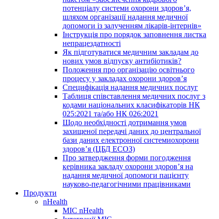
потенціалу системи охорони здоров’я,
шляхом організації надання медичної
допомоги із залученням лікарів-інтернів»
Інструкція про порядок заповнення листка
непрацездатності
Як підготуватися медичним закладам до
нових умов відпуску антибіотиків?
Положення про організацію освітнього
процесу у закладах охорони здоров’я
Специфікація надання медичних послуг
Таблиця співставлення медичних послуг з
кодами національних класифікаторів НК
025:2021 та/або НК 026:2021
Щодо необхідності дотримання умов
захищеної передачі даних до центральної
бази даних електронної системиохорони
здоров’я (ЦБД ЕСОЗ)
Про затвердження форми погодження
керівника закладу охорони здоров’я на
надання медичної допомоги пацієнту
науково-педагогічними працівниками
Продукти
nHealth
МІС nHealth