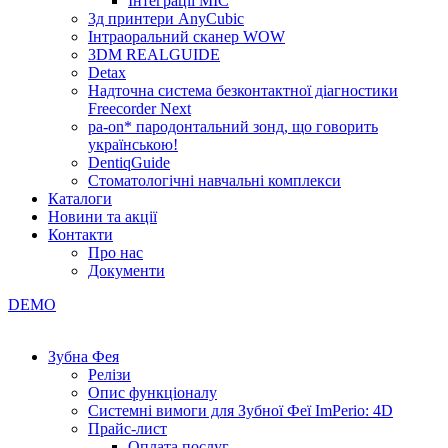
Інтеграції МІС
3д принтери AnyCubic
Інтраоральний сканер WOW
3DM REALGUIDE
Detax
Надточна система безконтактної діагностики
Freecorder Next
pa-on* пародонтальний зонд, що говорить
українською!
DentiqGuide
Стоматологічні навчальні комплекси
Каталоги
Новини та акції
Контакти
Про нас
Документи
DEMO
Зубна Фея
Релізи
Опис функціоналу
Системні вимоги для Зубної Феї ImPerio: 4D
Прайс-лист
Оплата послуг