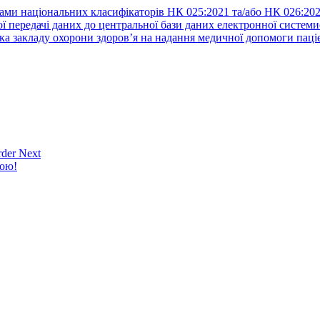
ами національних класифікаторів НК 025:2021 та/або НК 026:20
ї передачі даних до центральної бази даних електронної систем
а закладу охорони здоров’я на надання медичної допомоги паці
der Next
кою!