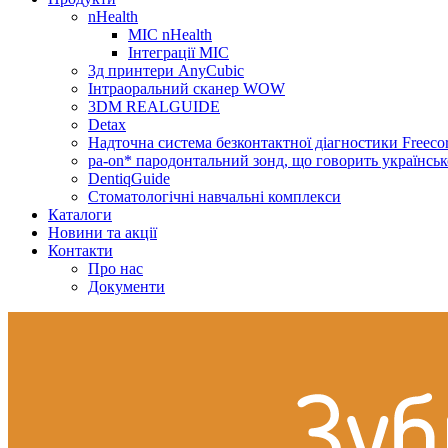
nHealth
МІС nHealth
Інтеграції МІС
3д принтери AnyCubic
Інтраоральний сканер WOW
3DM REALGUIDE
Detax
Надточна система безконтактної діагностики Freecor
pa-on* пародонтальний зонд, що говорить українсь
DentiqGuide
Стоматологічні навчальні комплекси
Каталоги
Новини та акції
Контакти
Про нас
Документи