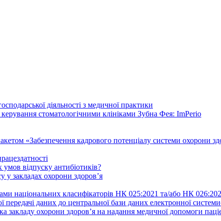
осподарської діяльності з медичної практики
 керування стоматологічними клініками Зубна Фея: ImPerio
акетом «Забезпечення кадрового потенціалу системи охорони здо
працездатності
 умов відпуску антибіотиків?
у у закладах охорони здоров’я
ами національних класифікаторів НК 025:2021 та/або НК 026:20
ї передачі даних до центральної бази даних електронної систем
а закладу охорони здоров’я на надання медичної допомоги паці