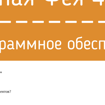
"
иентов?