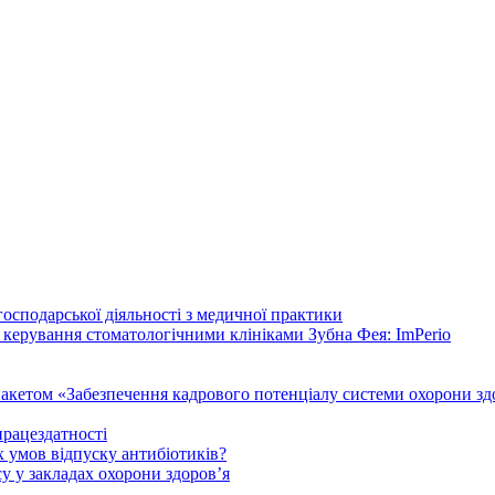
осподарської діяльності з медичної практики
 керування стоматологічними клініками Зубна Фея: ImPerio
акетом «Забезпечення кадрового потенціалу системи охорони здо
працездатності
 умов відпуску антибіотиків?
у у закладах охорони здоров’я