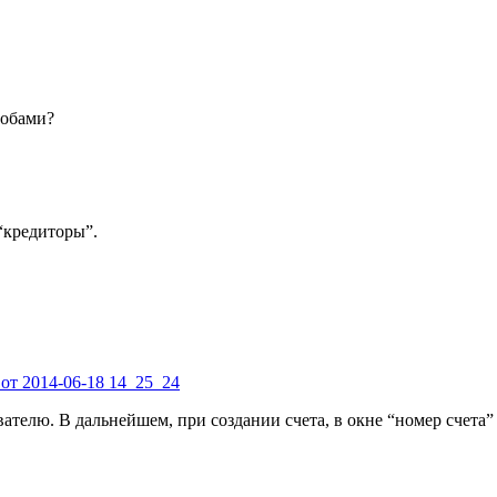
собами?
 “кредиторы”.
телю. В дальнейшем, при создании счета, в окне “номер счета” 