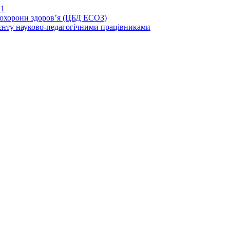
21
иохорони здоров’я (ЦБД ЕСОЗ)
єнту науково-педагогічними працівниками