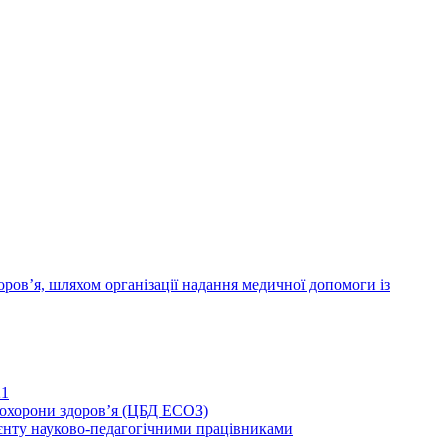
ров’я, шляхом організації надання медичної допомоги із
21
иохорони здоров’я (ЦБД ЕСОЗ)
єнту науково-педагогічними працівниками