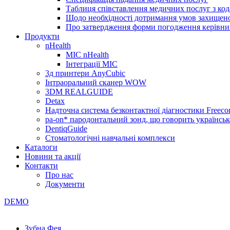
Таблиця співставлення медичних послуг з код
Щодо необхідності дотримання умов захищено
Про затвердження форми погодження керівник
Продукти
nHealth
МІС nHealth
Інтеграції МІС
3д принтери AnyCubic
Інтраоральний сканер WOW
3DM REALGUIDE
Detax
Надточна система безконтактної діагностики Freecor
pa-on* пародонтальний зонд, що говорить українсь
DentiqGuide
Стоматологічні навчальні комплекси
Каталоги
Новини та акції
Контакти
Про нас
Документи
DEMO
Зубна Фея