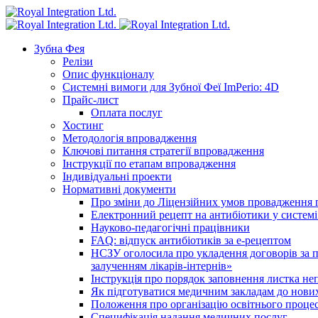
Зубна Фея
Релізи
Опис функціоналу
Системні вимоги для Зубної Феї ImPerio: 4D
Прайс-лист
Оплата послуг
Хостинг
Методологія впровадження
Ключові питання стратегії впровадження
Інструкції по етапам впровадження
Індивідуальні проекти
Нормативні документи
Про зміни до Ліцензійних умов провадження г
Електронний рецепт на антибіотики у системі
Науково-педагогічні працівники
FAQ: відпуск антибіотиків за е-рецептом
НСЗУ оголосила про укладення договорів за п
залученням лікарів-інтернів»
Інструкція про порядок заповнення листка не
Як підготуватися медичним закладам до нових
Положення про організацію освітнього процес
Специфікація надання медичних послуг