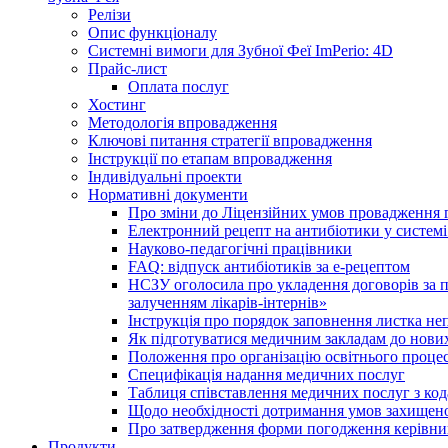
Релізи
Опис функціоналу
Системні вимоги для Зубної Феї ImPerio: 4D
Прайс-лист
Оплата послуг
Хостинг
Методологія впровадження
Ключові питання стратегії впровадження
Інструкції по етапам впровадження
Індивідуальні проекти
Нормативні документи
Про зміни до Ліцензійних умов провадження г
Електронний рецепт на антибіотики у системі
Науково-педагогічні працівники
FAQ: відпуск антибіотиків за е-рецептом
НСЗУ оголосила про укладення договорів за п
залученням лікарів-інтернів»
Інструкція про порядок заповнення листка не
Як підготуватися медичним закладам до нових
Положення про організацію освітнього процес
Специфікація надання медичних послуг
Таблиця співставлення медичних послуг з код
Щодо необхідності дотримання умов захищено
Про затвердження форми погодження керівник
Продукти