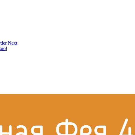
der Next
кою!