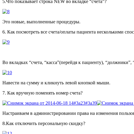
5.Что показывает строка NEW во вкладке “счета”?
Это новые, выполненные процедуры.
6. Как посмотреть все счета/оплаты пациента несколькими спо
Во вкладках “счета, “касса”(перейдя к пациенту), “должники”,
Навести на сумму и кликнуть левой кнопкой мыши.
7. Как вручную поменять номер счета?
Настраиваем в администрировании права на изменения пользова
8.Как отключить персональную скидку?