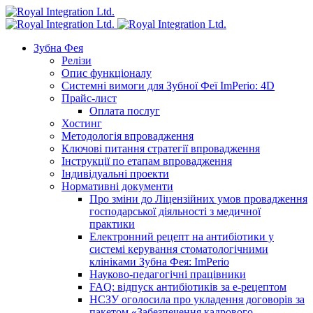
Зубна Фея
Релізи
Опис функціоналу
Системні вимоги для Зубної Феї ImPerio: 4D
Прайс-лист
Оплата послуг
Хостинг
Методологія впровадження
Ключові питання стратегії впровадження
Інструкції по етапам впровадження
Індивідуальні проекти
Нормативні документи
Про зміни до Ліцензійних умов провадження
господарської діяльності з медичної
практики
Електронний рецепт на антибіотики у
системі керування стоматологічними
клініками Зубна Фея: ImPerio
Науково-педагогічні працівники
FAQ: відпуск антибіотиків за е-рецептом
НСЗУ оголосила про укладення договорів за
пакетом «Забезпечення кадрового