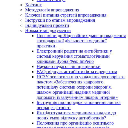
Хостинг
Методологія впровадження
Ключові питання стратегії впровадження
Інструкції по етапам впровадження
Індивідуальні проекти
Нормативні документи
Про зміни до Ліцензійних умов провадження
господарської діяльності з медичної
практики
Електронний рецепт на антибіотики у
системі керування стоматологічними
клініками Зубна Фея: ImPerio
Науково-педагогічні працівники
FAQ: відпуск антибіотиків за е-рецептом
НСЗУ оголосила про укладення договорів за
пакетом «Забезпечення кадрового
потенціалу системи охорони здоров’я,
шляхом організації надання медичної
допомоги із залученням лікарів-інтернів»
Інструкція про порядок заповнення листка
непрацездатності
Як підготуватися медичним закладам до
нових умов відпуску антибіотиків?
Положення про організацію освітнього