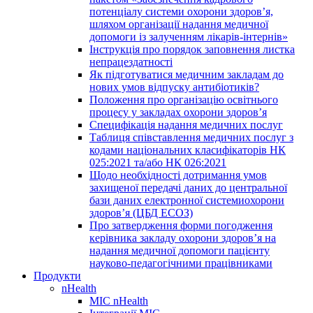
потенціалу системи охорони здоров’я,
шляхом організації надання медичної
допомоги із залученням лікарів-інтернів»
Інструкція про порядок заповнення листка
непрацездатності
Як підготуватися медичним закладам до
нових умов відпуску антибіотиків?
Положення про організацію освітнього
процесу у закладах охорони здоров’я
Специфікація надання медичних послуг
Таблиця співставлення медичних послуг з
кодами національних класифікаторів НК
025:2021 та/або НК 026:2021
Щодо необхідності дотримання умов
захищеної передачі даних до центральної
бази даних електронної системиохорони
здоров’я (ЦБД ЕСОЗ)
Про затвердження форми погодження
керівника закладу охорони здоров’я на
надання медичної допомоги пацієнту
науково-педагогічними працівниками
Продукти
nHealth
МІС nHealth