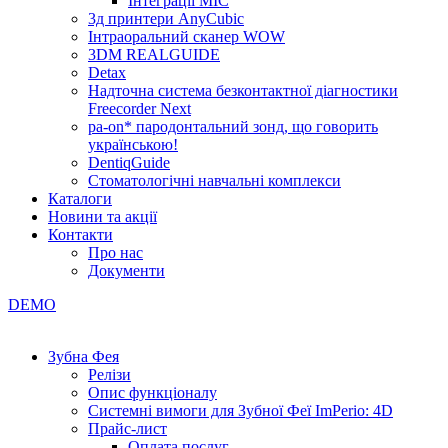
Інтеграції МІС
3д принтери AnyCubic
Інтраоральний сканер WOW
3DM REALGUIDE
Detax
Надточна система безконтактної діагностики
Freecorder Next
pa-on* пародонтальний зонд, що говорить
українською!
DentiqGuide
Стоматологічні навчальні комплекси
Каталоги
Новини та акції
Контакти
Про нас
Документи
DEMO
Зубна Фея
Релізи
Опис функціоналу
Системні вимоги для Зубної Феї ImPerio: 4D
Прайс-лист
Оплата послуг