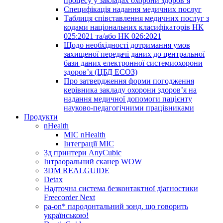
процесу у закладах охорони здоров’я
Специфікація надання медичних послуг
Таблиця співставлення медичних послуг з
кодами національних класифікаторів НК
025:2021 та/або НК 026:2021
Щодо необхідності дотримання умов
захищеної передачі даних до центральної
бази даних електронної системиохорони
здоров’я (ЦБД ЕСОЗ)
Про затвердження форми погодження
керівника закладу охорони здоров’я на
надання медичної допомоги пацієнту
науково-педагогічними працівниками
Продукти
nHealth
МІС nHealth
Інтеграції МІС
3д принтери AnyCubic
Інтраоральний сканер WOW
3DM REALGUIDE
Detax
Надточна система безконтактної діагностики
Freecorder Next
pa-on* пародонтальний зонд, що говорить
українською!