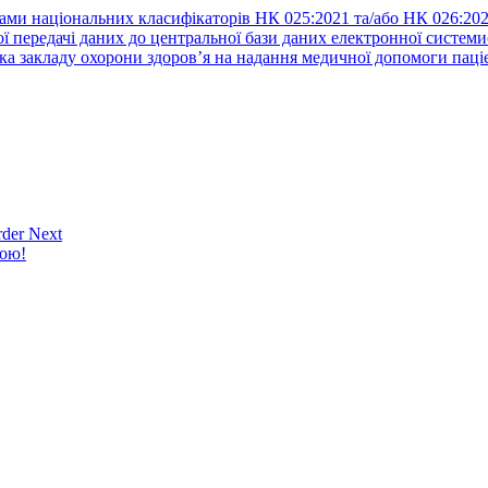
ами національних класифікаторів НК 025:2021 та/або НК 026:20
ї передачі даних до центральної бази даних електронної систем
а закладу охорони здоров’я на надання медичної допомоги паці
der Next
кою!