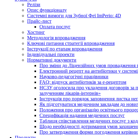
Релізи
Опис функціоналу
Системні вимоги для Зубної Феї ImPerio: 4D
Прайс-лист
Оплата послуг
Хостинг
Методологія впровадження
Ключові питання стратегії впровадження
Інструкції по етапам впровадження
Індивідуальні проекти
Нормативні документи
Про зміни до Ліцензійних умов провадження г
Електронний рецепт на антибіотики у системі
Науково-педагогічні працівники
FAQ: відпуск антибіотиків за е-рецептом
НСЗУ оголосила про укладення договорів за п
залученням лікарів-інтернів»
Інструкція про порядок заповнення листка не
Як підготуватися медичним закладам до нових
Положення про організацію освітнього процес
Специфікація надання медичних послуг
Таблиця співставлення медичних послуг з код
Щодо необхідності дотримання умов захищено
Про затвердження форми погодження керівник
Продукти