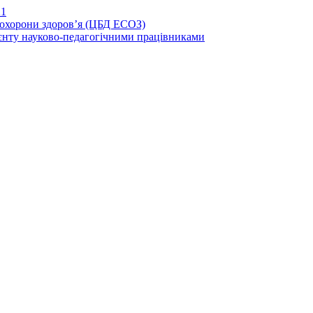
21
иохорони здоров’я (ЦБД ЕСОЗ)
єнту науково-педагогічними працівниками