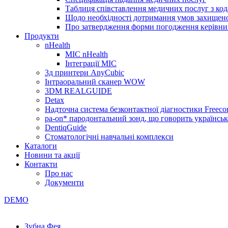
Таблиця співставлення медичних послуг з код
Щодо необхідності дотримання умов захищено
Про затвердження форми погодження керівник
Продукти
nHealth
МІС nHealth
Інтеграції МІС
3д принтери AnyCubic
Інтраоральний сканер WOW
3DM REALGUIDE
Detax
Надточна система безконтактної діагностики Freecor
pa-on* пародонтальний зонд, що говорить українсь
DentiqGuide
Стоматологічні навчальні комплекси
Каталоги
Новини та акції
Контакти
Про нас
Документи
DEMO
Зубна Фея