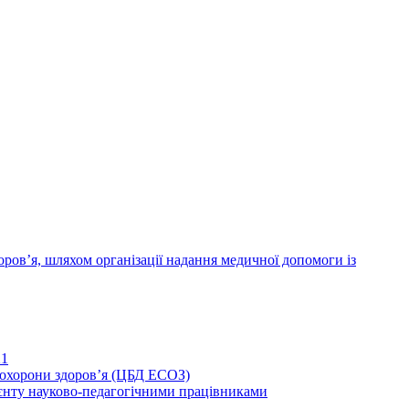
ров’я, шляхом організації надання медичної допомоги із
21
иохорони здоров’я (ЦБД ЕСОЗ)
єнту науково-педагогічними працівниками