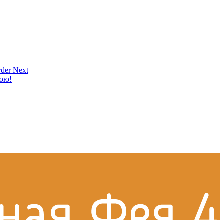
der Next
кою!