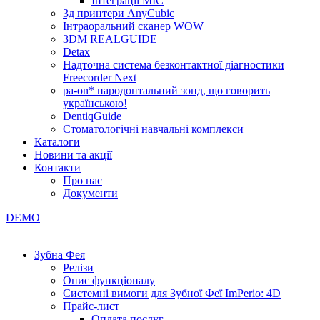
Інтеграції МІС
3д принтери AnyCubic
Інтраоральний сканер WOW
3DM REALGUIDE
Detax
Надточна система безконтактної діагностики
Freecorder Next
pa-on* пародонтальний зонд, що говорить
українською!
DentiqGuide
Стоматологічні навчальні комплекси
Каталоги
Новини та акції
Контакти
Про нас
Документи
DEMO
Зубна Фея
Релізи
Опис функціоналу
Системні вимоги для Зубної Феї ImPerio: 4D
Прайс-лист
Оплата послуг