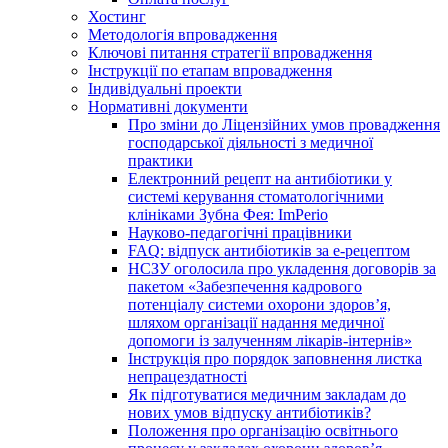
Хостинг
Методологія впровадження
Ключові питання стратегії впровадження
Інструкції по етапам впровадження
Індивідуальні проекти
Нормативні документи
Про зміни до Ліцензійних умов провадження
господарської діяльності з медичної
практики
Електронний рецепт на антибіотики у
системі керування стоматологічними
клініками Зубна Фея: ImPerio
Науково-педагогічні працівники
FAQ: відпуск антибіотиків за е-рецептом
НСЗУ оголосила про укладення договорів за
пакетом «Забезпечення кадрового
потенціалу системи охорони здоров’я,
шляхом організації надання медичної
допомоги із залученням лікарів-інтернів»
Інструкція про порядок заповнення листка
непрацездатності
Як підготуватися медичним закладам до
нових умов відпуску антибіотиків?
Положення про організацію освітнього