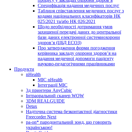
процесу у закладах охорони здоров’я
Специфікація надання медичних послуг
Таблиця співставлення медичних послуг з
кодами національних класифікаторів НК
025:2021 та/або НК 026:2021
Щодо необхідності дотримання умов
захищеної передачі даних до центральної
бази даних електронної системиохорони
здоров’я (ЦБД ЕСОЗ)
Про затвердження форми погодження
керівника закладу охорони здоров’я на
надання медичної допомоги пацієнту
науково-педагогічними працівниками
Продукти
nHealth
МІС nHealth
Інтеграції МІС
3д принтери AnyCubic
Інтраоральний сканер WOW
3DM REALGUIDE
Detax
Надточна система безконтактної діагностики
Freecorder Next
pa-on* пародонтальний зонд, що говорить
українською!