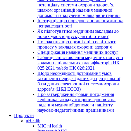
потенціалу системи охорони здоров’я,
шляхом організації надання медичної
допомоги із залученням лікарів-інтернів»
Інструкція про порядок заповнення листка
непрацездатності
Як підготуватися медичним закладам до
нових умов відпуску антибіотиків?
Положення про організацію освітнього
процесу у закладах охорони здоров’я
Специфікація надання медичних послуг
Таблиця співставлення медичних послуг з
кодами національних класифікаторів НК
025:2021 та/або НК 026:2021
Щодо необхідності дотримання умов
захищеної передачі даних до центральної
бази даних електронної системиохорони
здоров’я (ЦБД ЕСОЗ)
Про затвердження форми погодження
керівника закладу охорони здоров’я на
надання медичної допомоги пацієнту
науково-педагогічними працівниками
Продукти
nHealth
МІС nHealth