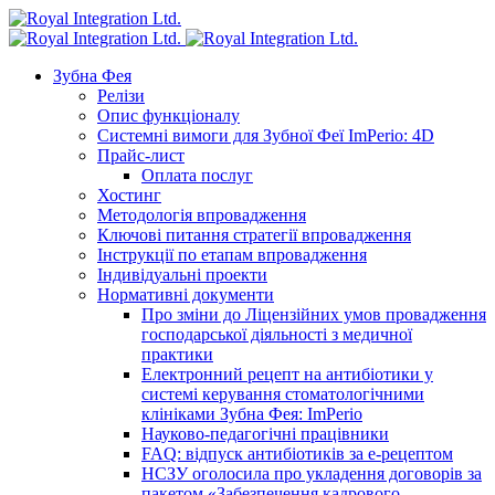
Зубна Фея
Релізи
Опис функціоналу
Системні вимоги для Зубної Феї ImPerio: 4D
Прайс-лист
Оплата послуг
Хостинг
Методологія впровадження
Ключові питання стратегії впровадження
Інструкції по етапам впровадження
Індивідуальні проекти
Нормативні документи
Про зміни до Ліцензійних умов провадження
господарської діяльності з медичної
практики
Електронний рецепт на антибіотики у
системі керування стоматологічними
клініками Зубна Фея: ImPerio
Науково-педагогічні працівники
FAQ: відпуск антибіотиків за е-рецептом
НСЗУ оголосила про укладення договорів за
пакетом «Забезпечення кадрового