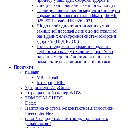
процесу у закладах охорони здоров’я
Специфікація надання медичних послуг
Таблиця співставлення медичних послуг з
кодами національних класифікаторів НК
025:2021 та/або НК 026:2021
Щодо необхідності дотримання умов
захищеної передачі даних до центральної
бази даних електронної системиохорони
здоров’я (ЦБД ЕСОЗ)
Про затвердження форми погодження
керівника закладу охорони здоров’я на
надання медичної допомоги пацієнту
науково-педагогічними працівниками
Продукти
nHealth
МІС nHealth
Інтеграції МІС
3д принтери AnyCubic
Інтраоральний сканер WOW
3DM REALGUIDE
Detax
Надточна система безконтактної діагностики
Freecorder Next
pa-on* пародонтальний зонд, що говорить
українською!