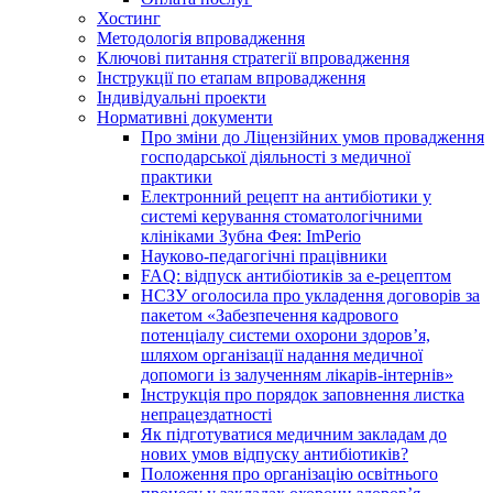
Хостинг
Методологія впровадження
Ключові питання стратегії впровадження
Інструкції по етапам впровадження
Індивідуальні проекти
Нормативні документи
Про зміни до Ліцензійних умов провадження
господарської діяльності з медичної
практики
Електронний рецепт на антибіотики у
системі керування стоматологічними
клініками Зубна Фея: ImPerio
Науково-педагогічні працівники
FAQ: відпуск антибіотиків за е-рецептом
НСЗУ оголосила про укладення договорів за
пакетом «Забезпечення кадрового
потенціалу системи охорони здоров’я,
шляхом організації надання медичної
допомоги із залученням лікарів-інтернів»
Інструкція про порядок заповнення листка
непрацездатності
Як підготуватися медичним закладам до
нових умов відпуску антибіотиків?
Положення про організацію освітнього