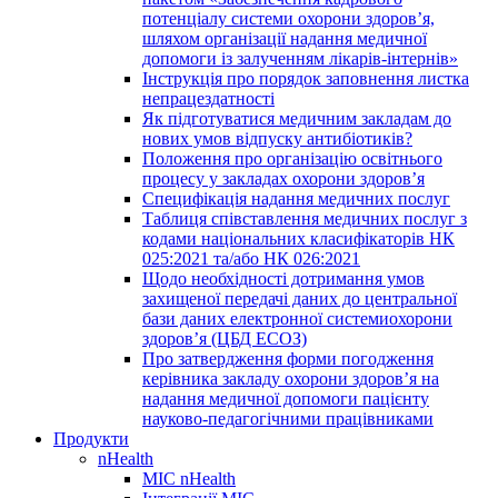
потенціалу системи охорони здоров’я,
шляхом організації надання медичної
допомоги із залученням лікарів-інтернів»
Інструкція про порядок заповнення листка
непрацездатності
Як підготуватися медичним закладам до
нових умов відпуску антибіотиків?
Положення про організацію освітнього
процесу у закладах охорони здоров’я
Специфікація надання медичних послуг
Таблиця співставлення медичних послуг з
кодами національних класифікаторів НК
025:2021 та/або НК 026:2021
Щодо необхідності дотримання умов
захищеної передачі даних до центральної
бази даних електронної системиохорони
здоров’я (ЦБД ЕСОЗ)
Про затвердження форми погодження
керівника закладу охорони здоров’я на
надання медичної допомоги пацієнту
науково-педагогічними працівниками
Продукти
nHealth
МІС nHealth