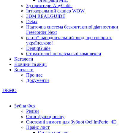
Інтеграції МІС
3д принтери AnyCubic
Інтраоральний сканер WOW
3DM REALGUIDE
Detax
Надточна система безконтактної діагностики
Freecorder Next
pa-on* пародонтальний зонд, що говорить
українською!
DentiqGuide
Стоматологічні навчальні комплекси
Каталоги
Новини та акції
Контакти
Про нас
Документи
DEMO
Зубна Фея
Релізи
Опис функціоналу
Системні вимоги для Зубної Феї ImPerio: 4D
Прайс-лист
Оплата послуг