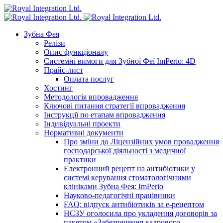
Зубна Фея
Релізи
Опис функціоналу
Системні вимоги для Зубної Феї ImPerio: 4D
Прайс-лист
Оплата послуг
Хостинг
Методологія впровадження
Ключові питання стратегії впровадження
Інструкції по етапам впровадження
Індивідуальні проекти
Нормативні документи
Про зміни до Ліцензійних умов провадження
господарської діяльності з медичної
практики
Електронний рецепт на антибіотики у
системі керування стоматологічними
клініками Зубна Фея: ImPerio
Науково-педагогічні працівники
FAQ: відпуск антибіотиків за е-рецептом
НСЗУ оголосила про укладення договорів за
пакетом «Забезпечення кадрового