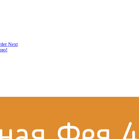
der Next
кою!