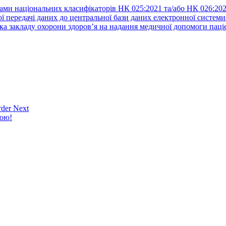
ами національних класифікаторів НК 025:2021 та/або НК 026:20
ї передачі даних до центральної бази даних електронної систем
а закладу охорони здоров’я на надання медичної допомоги паці
der Next
кою!