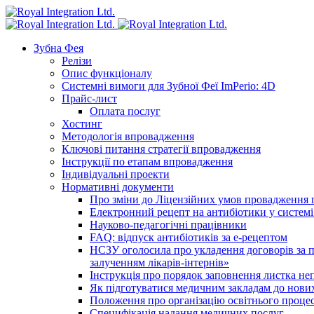
Зубна Фея
Релізи
Опис функціоналу
Системні вимоги для Зубної Феї ImPerio: 4D
Прайс-лист
Оплата послуг
Хостинг
Методологія впровадження
Ключові питання стратегії впровадження
Інструкції по етапам впровадження
Індивідуальні проекти
Нормативні документи
Про зміни до Ліцензійних умов провадження г
Електронний рецепт на антибіотики у системі
Науково-педагогічні працівники
FAQ: відпуск антибіотиків за е-рецептом
НСЗУ оголосила про укладення договорів за п
залученням лікарів-інтернів»
Інструкція про порядок заповнення листка не
Як підготуватися медичним закладам до нових
Положення про організацію освітнього процес
Специфікація надання медичних послуг