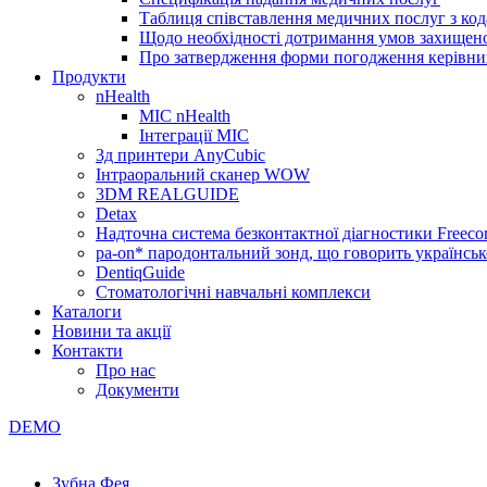
Таблиця співставлення медичних послуг з код
Щодо необхідності дотримання умов захищено
Про затвердження форми погодження керівник
Продукти
nHealth
МІС nHealth
Інтеграції МІС
3д принтери AnyCubic
Інтраоральний сканер WOW
3DM REALGUIDE
Detax
Надточна система безконтактної діагностики Freecor
pa-on* пародонтальний зонд, що говорить українсь
DentiqGuide
Стоматологічні навчальні комплекси
Каталоги
Новини та акції
Контакти
Про нас
Документи
DEMO
Зубна Фея