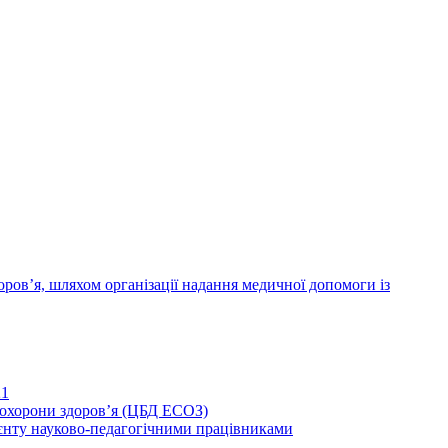
ров’я, шляхом організації надання медичної допомоги із
21
иохорони здоров’я (ЦБД ЕСОЗ)
єнту науково-педагогічними працівниками