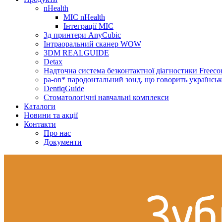
nHealth
МІС nHealth
Інтеграції МІС
3д принтери AnyCubic
Інтраоральний сканер WOW
3DM REALGUIDE
Detax
Надточна система безконтактної діагностики Freecor
pa-on* пародонтальний зонд, що говорить українсь
DentiqGuide
Стоматологічні навчальні комплекси
Каталоги
Новини та акції
Контакти
Про нас
Документи