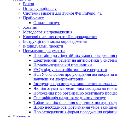
Релізи
Опис функціоналу
Системні вимоги для Зубної Феї ImPerio: 4D
Прайс-лист
Оплата послуг
Хостинг
Методологія впровадження
Ключові питання стратегії впровадження
Інструкції по етапам впровадження
Індивідуальні проекти
Нормативні документи
Про зміни до Ліцензійних умов провадження г
Електронний рецепт на антибіотики у системі
Науково-педагогічні працівники
FAQ: відпуск антибіотиків за е-рецептом
НСЗУ оголосила про укладення договорів за п
залученням лікарів-інтернів»
Інструкція про порядок заповнення листка не
Як підготуватися медичним закладам до нових
Положення про організацію освітнього процес
Специфікація надання медичних послуг
Таблиця співставлення медичних послуг з код
Щодо необхідності дотримання умов захищено
Про затвердження форми погодження керівник
Продукти