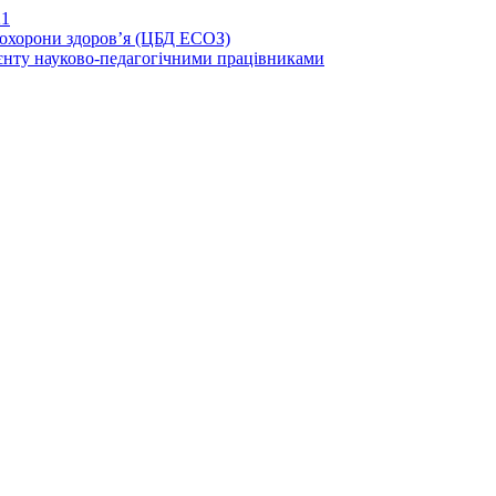
21
иохорони здоров’я (ЦБД ЕСОЗ)
єнту науково-педагогічними працівниками