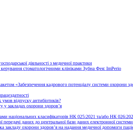
осподарської діяльності з медичної практики
 керування стоматологічними клініками Зубна Фея: ImPerio
акетом «Забезпечення кадрового потенціалу системи охорони здо
працездатності
 умов відпуску антибіотиків?
у у закладах охорони здоров’я
ами національних класифікаторів НК 025:2021 та/або НК 026:20
ї передачі даних до центральної бази даних електронної систем
а закладу охорони здоров’я на надання медичної допомоги паці