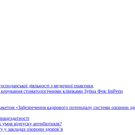
осподарської діяльності з медичної практики
 керування стоматологічними клініками Зубна Фея: ImPerio
акетом «Забезпечення кадрового потенціалу системи охорони здо
працездатності
 умов відпуску антибіотиків?
у у закладах охорони здоров’я