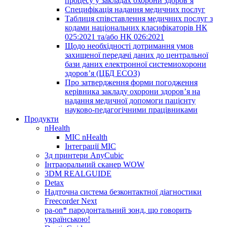
процесу у закладах охорони здоров’я
Специфікація надання медичних послуг
Таблиця співставлення медичних послуг з
кодами національних класифікаторів НК
025:2021 та/або НК 026:2021
Щодо необхідності дотримання умов
захищеної передачі даних до центральної
бази даних електронної системиохорони
здоров’я (ЦБД ЕСОЗ)
Про затвердження форми погодження
керівника закладу охорони здоров’я на
надання медичної допомоги пацієнту
науково-педагогічними працівниками
Продукти
nHealth
МІС nHealth
Інтеграції МІС
3д принтери AnyCubic
Інтраоральний сканер WOW
3DM REALGUIDE
Detax
Надточна система безконтактної діагностики
Freecorder Next
pa-on* пародонтальний зонд, що говорить
українською!