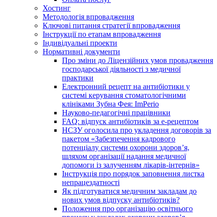
Хостинг
Методологія впровадження
Ключові питання стратегії впровадження
Інструкції по етапам впровадження
Індивідуальні проекти
Нормативні документи
Про зміни до Ліцензійних умов провадження
господарської діяльності з медичної
практики
Електронний рецепт на антибіотики у
системі керування стоматологічними
клініками Зубна Фея: ImPerio
Науково-педагогічні працівники
FAQ: відпуск антибіотиків за е-рецептом
НСЗУ оголосила про укладення договорів за
пакетом «Забезпечення кадрового
потенціалу системи охорони здоров’я,
шляхом організації надання медичної
допомоги із залученням лікарів-інтернів»
Інструкція про порядок заповнення листка
непрацездатності
Як підготуватися медичним закладам до
нових умов відпуску антибіотиків?
Положення про організацію освітнього