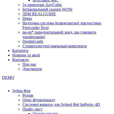
Інтеграції МІС
3д принтери AnyCubic
Інтраоральний сканер WOW
3DM REALGUIDE
Detax
Надточна система безконтактної діагностики
Freecorder Next
pa-on* пародонтальний зонд, що говорить
українською!
DentiqGuide
Стоматологічні навчальні комплекси
Каталоги
Новини та акції
Контакти
Про нас
Документи
DEMO
Зубна Фея
Релізи
Опис функціоналу
Системні вимоги для Зубної Феї ImPerio: 4D
Прайс-лист
Оплата послуг