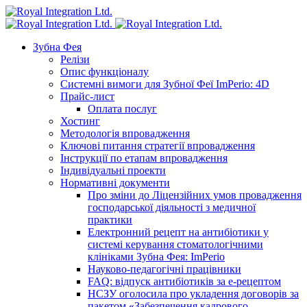
Зубна Фея
Релізи
Опис функціоналу
Системні вимоги для Зубної Феї ImPerio: 4D
Прайс-лист
Оплата послуг
Хостинг
Методологія впровадження
Ключові питання стратегії впровадження
Інструкції по етапам впровадження
Індивідуальні проекти
Нормативні документи
Про зміни до Ліцензійних умов провадження
господарської діяльності з медичної
практики
Електронний рецепт на антибіотики у
системі керування стоматологічними
клініками Зубна Фея: ImPerio
Науково-педагогічні працівники
FAQ: відпуск антибіотиків за е-рецептом
НСЗУ оголосила про укладення договорів за
пакетом «Забезпечення кадрового