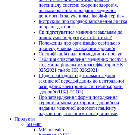
потенціалу системи охорони здоров’я,
шляхом організації надання медичної
допомоги із залученням лікарів-інтернів»
Інструкція про порядок заповнення листка
непрацездатності
Як підготуватися медичним закладам до
нових умов відпуску антибіотиків?
Положення про організацію освітнього
процесу у закладах охорони здоров’я
Специфікація надання медичних послуг
Таблиця співставлення медичних послуг з
кодами національних класифікаторів НК
025:2021 та/або НК 026:2021
Щодо необхідності дотримання умов
захищеної передачі даних до центральної
бази даних електронної системиохорони
здоров’я (ЦБД ЕСОЗ)
Про затвердження форми погодження
керівника закладу охорони здоров’я на
надання медичної допомоги пацієнту
науково-педагогічними працівниками
Продукти
nHealth
МІС nHealth