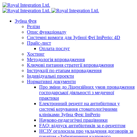
Зубна Фея
Релізи
Опис функціоналу
Системні вимоги для Зубної Феї ImPerio: 4D
Прайс-лист
Оплата послуг
Хостинг
Методологія впровадження
Ключові питання стратегії впровадження
Інструкції по етапам впровадження
Індивідуальні проекти
Нормативні документи
Про зміни до Ліцензійних умов провадження
господарської діяльності з медичної
практики
Електронний рецепт на антибіотики у
системі керування стоматологічними
клініками Зубна Фея: ImPerio
Науково-педагогічні працівники
FAQ: відпуск антибіотиків за е-рецептом
НСЗУ оголосила про укладення договорів за
пакетом «Забезпечення кадрового