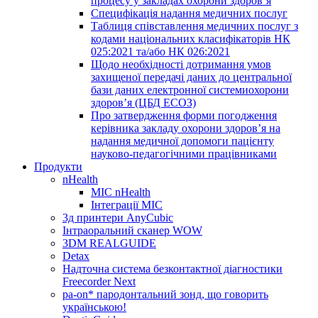
процесу у закладах охорони здоров’я
Специфікація надання медичних послуг
Таблиця співставлення медичних послуг з
кодами національних класифікаторів НК
025:2021 та/або НК 026:2021
Щодо необхідності дотримання умов
захищеної передачі даних до центральної
бази даних електронної системиохорони
здоров’я (ЦБД ЕСОЗ)
Про затвердження форми погодження
керівника закладу охорони здоров’я на
надання медичної допомоги пацієнту
науково-педагогічними працівниками
Продукти
nHealth
МІС nHealth
Інтеграції МІС
3д принтери AnyCubic
Інтраоральний сканер WOW
3DM REALGUIDE
Detax
Надточна система безконтактної діагностики
Freecorder Next
pa-on* пародонтальний зонд, що говорить
українською!