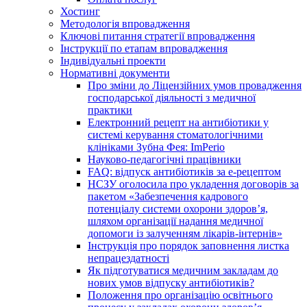
Хостинг
Методологія впровадження
Ключові питання стратегії впровадження
Інструкції по етапам впровадження
Індивідуальні проекти
Нормативні документи
Про зміни до Ліцензійних умов провадження
господарської діяльності з медичної
практики
Електронний рецепт на антибіотики у
системі керування стоматологічними
клініками Зубна Фея: ImPerio
Науково-педагогічні працівники
FAQ: відпуск антибіотиків за е-рецептом
НСЗУ оголосила про укладення договорів за
пакетом «Забезпечення кадрового
потенціалу системи охорони здоров’я,
шляхом організації надання медичної
допомоги із залученням лікарів-інтернів»
Інструкція про порядок заповнення листка
непрацездатності
Як підготуватися медичним закладам до
нових умов відпуску антибіотиків?
Положення про організацію освітнього