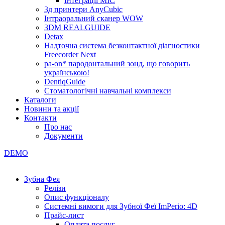
Інтеграції МІС
3д принтери AnyCubic
Інтраоральний сканер WOW
3DM REALGUIDE
Detax
Надточна система безконтактної діагностики
Freecorder Next
pa-on* пародонтальний зонд, що говорить
українською!
DentiqGuide
Стоматологічні навчальні комплекси
Каталоги
Новини та акції
Контакти
Про нас
Документи
DEMO
Зубна Фея
Релізи
Опис функціоналу
Системні вимоги для Зубної Феї ImPerio: 4D
Прайс-лист
Оплата послуг