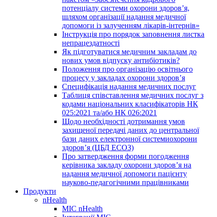
потенціалу системи охорони здоров’я,
шляхом організації надання медичної
допомоги із залученням лікарів-інтернів»
Інструкція про порядок заповнення листка
непрацездатності
Як підготуватися медичним закладам до
нових умов відпуску антибіотиків?
Положення про організацію освітнього
процесу у закладах охорони здоров’я
Специфікація надання медичних послуг
Таблиця співставлення медичних послуг з
кодами національних класифікаторів НК
025:2021 та/або НК 026:2021
Щодо необхідності дотримання умов
захищеної передачі даних до центральної
бази даних електронної системиохорони
здоров’я (ЦБД ЕСОЗ)
Про затвердження форми погодження
керівника закладу охорони здоров’я на
надання медичної допомоги пацієнту
науково-педагогічними працівниками
Продукти
nHealth
МІС nHealth