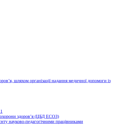
ров’я, шляхом організації надання медичної допомоги із
21
иохорони здоров’я (ЦБД ЕСОЗ)
єнту науково-педагогічними працівниками