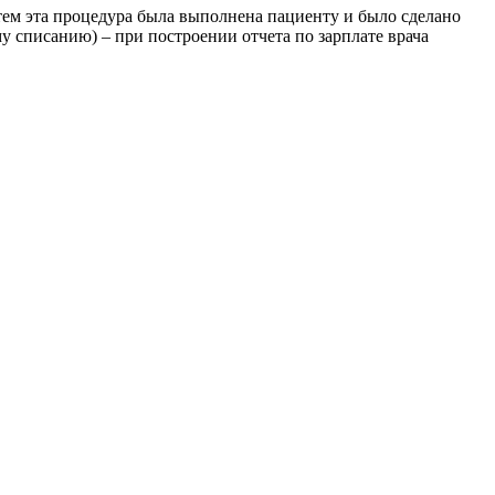
атем эта процедура была выполнена пациенту и было сделано
му списанию) – при построении отчета по зарплате врача