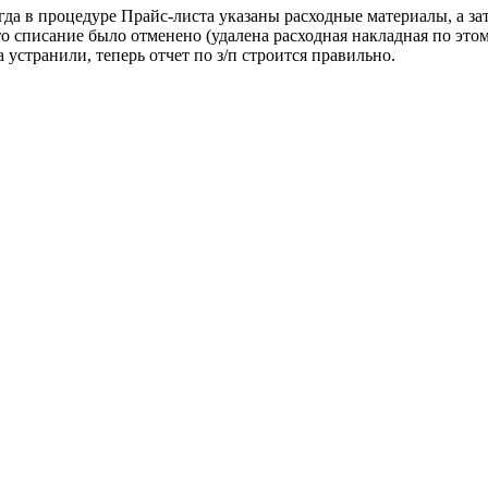
гда в процедуре Прайс-листа указаны расходные материалы, а з
то списание было отменено (удалена расходная накладная по это
 устранили, теперь отчет по з/п строится правильно.