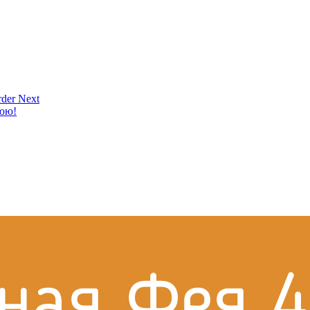
der Next
кою!