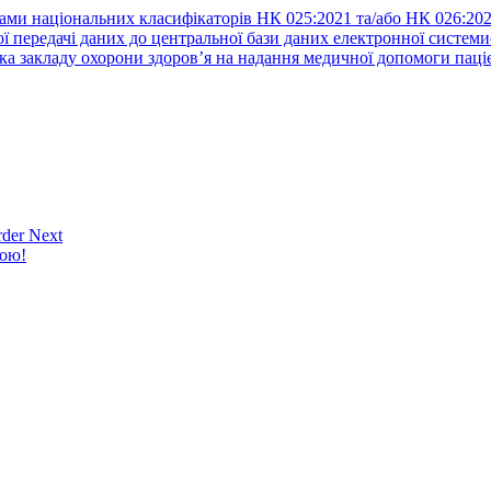
ами національних класифікаторів НК 025:2021 та/або НК 026:20
ї передачі даних до центральної бази даних електронної систем
а закладу охорони здоров’я на надання медичної допомоги паці
der Next
кою!