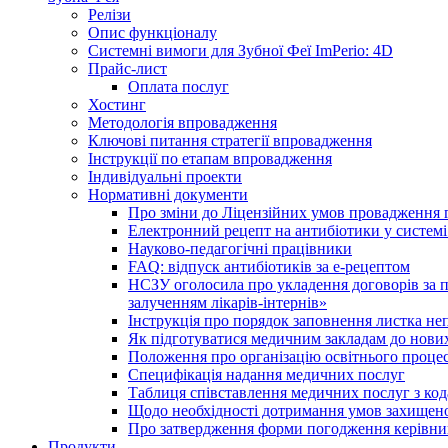
Релізи
Опис функціоналу
Системні вимоги для Зубної Феї ImPerio: 4D
Прайс-лист
Оплата послуг
Хостинг
Методологія впровадження
Ключові питання стратегії впровадження
Інструкції по етапам впровадження
Індивідуальні проекти
Нормативні документи
Про зміни до Ліцензійних умов провадження г
Електронний рецепт на антибіотики у системі
Науково-педагогічні працівники
FAQ: відпуск антибіотиків за е-рецептом
НСЗУ оголосила про укладення договорів за п
залученням лікарів-інтернів»
Інструкція про порядок заповнення листка не
Як підготуватися медичним закладам до нових
Положення про організацію освітнього процес
Специфікація надання медичних послуг
Таблиця співставлення медичних послуг з код
Щодо необхідності дотримання умов захищено
Про затвердження форми погодження керівник
Продукти