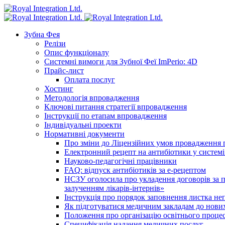
Зубна Фея
Релізи
Опис функціоналу
Системні вимоги для Зубної Феї ImPerio: 4D
Прайс-лист
Оплата послуг
Хостинг
Методологія впровадження
Ключові питання стратегії впровадження
Інструкції по етапам впровадження
Індивідуальні проекти
Нормативні документи
Про зміни до Ліцензійних умов провадження г
Електронний рецепт на антибіотики у системі
Науково-педагогічні працівники
FAQ: відпуск антибіотиків за е-рецептом
НСЗУ оголосила про укладення договорів за п
залученням лікарів-інтернів»
Інструкція про порядок заповнення листка не
Як підготуватися медичним закладам до нових
Положення про організацію освітнього процес
Специфікація надання медичних послуг