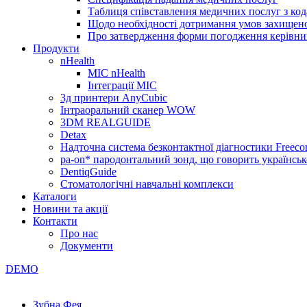
Таблиця співставлення медичних послуг з код
Щодо необхідності дотримання умов захищено
Про затвердження форми погодження керівник
Продукти
nHealth
МІС nHealth
Інтеграції МІС
3д принтери AnyCubic
Інтраоральний сканер WOW
3DM REALGUIDE
Detax
Надточна система безконтактної діагностики Freecor
pa-on* пародонтальний зонд, що говорить українсь
DentiqGuide
Стоматологічні навчальні комплекси
Каталоги
Новини та акції
Контакти
Про нас
Документи
DEMO
Зубна Фея