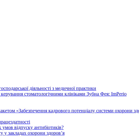
осподарської діяльності з медичної практики
 керування стоматологічними клініками Зубна Фея: ImPerio
акетом «Забезпечення кадрового потенціалу системи охорони здо
працездатності
 умов відпуску антибіотиків?
у у закладах охорони здоров’я