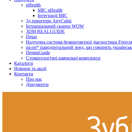
nHealth
МІС nHealth
Інтеграції МІС
3д принтери AnyCubic
Інтраоральний сканер WOW
3DM REALGUIDE
Detax
Надточна система безконтактної діагностики Freecor
pa-on* пародонтальний зонд, що говорить українсь
DentiqGuide
Стоматологічні навчальні комплекси
Каталоги
Новини та акції
Контакти
Про нас
Документи