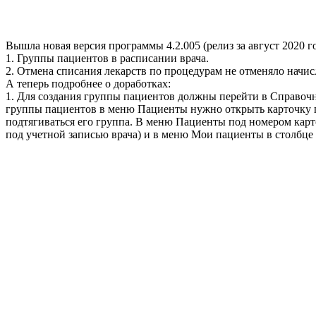
Вышла новая версия программы 4.2.005 (релиз за август 2020 
1. Группы пациентов в расписании врача.
2. Отмена списания лекарств по процедурам не отменяло начис
А теперь подробнее о доработках:
1. Для создания группы пациентов должны перейти в Справоч
группы пациентов в меню Пациенты нужно открыть карточку па
подтягиваться его группа. В меню Пациенты под номером карт
под учетной записью врача) и в меню Мои пациенты в столбце