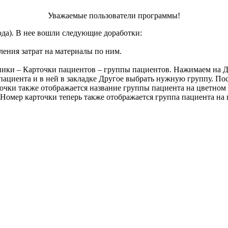
Уважаемые пользователи программы!
года). В нее вошли следующие доработки:
ления затрат на материалы по ним.
ники – Карточки пациентов – группы пациентов. Нажимаем на Д
циента и в ней в закладке Другое выбрать нужную группу. Посл
очки также отображается название группы пациента на цветном
 Номер карточки теперь также отображается группа пациента на 