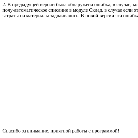
2. В предыдущей версии была обнаружена ошибка, в случае, ко
полу-автоматическое списание в модуле Склад, в случае если э
затраты на материалы задваивались. В новой версии эта ошибка
Спасибо за внимание, приятной работы с программой!