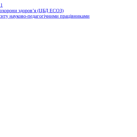
21
иохорони здоров’я (ЦБД ЕСОЗ)
єнту науково-педагогічними працівниками