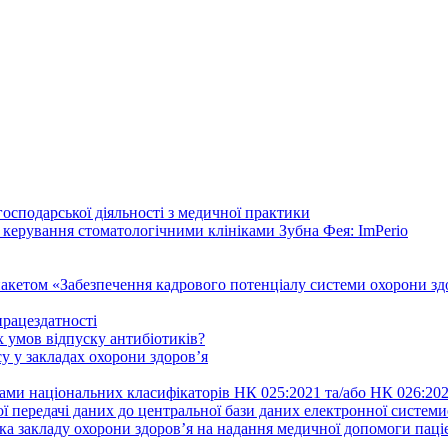
осподарської діяльності з медичної практики
 керування стоматологічними клініками Зубна Фея: ImPerio
акетом «Забезпечення кадрового потенціалу системи охорони здо
працездатності
 умов відпуску антибіотиків?
у у закладах охорони здоров’я
ами національних класифікаторів НК 025:2021 та/або НК 026:20
ї передачі даних до центральної бази даних електронної систем
а закладу охорони здоров’я на надання медичної допомоги паці