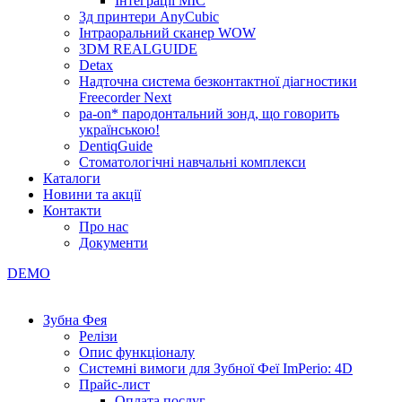
Інтеграції МІС
3д принтери AnyCubic
Інтраоральний сканер WOW
3DM REALGUIDE
Detax
Надточна система безконтактної діагностики
Freecorder Next
pa-on* пародонтальний зонд, що говорить
українською!
DentiqGuide
Стоматологічні навчальні комплекси
Каталоги
Новини та акції
Контакти
Про нас
Документи
DEMO
Зубна Фея
Релізи
Опис функціоналу
Системні вимоги для Зубної Феї ImPerio: 4D
Прайс-лист
Оплата послуг