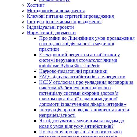
Хостинг
Методологія впровадження
Ключові питання стратегії впровадження
Інструкції по етапам впровадження
Індивідуальні проекти
Нормативні документи
Про зміни до Ліцензійних умов провадження
господарської діяльності з медичної
практики
Електронний рецепт на антибіотики у
системі керування стоматологічними
клініками Зубна Фея: ImPerio
Науково-педагогічні працівники
FAQ: відпуск антибіотиків за е-рецептом
НСЗУ оголосила про укладення договорів за
пакетом «Забезпечення кадрового
потенціалу системи охорони здоров’я,
шляхом організації надання медичної
допомоги із залученням лікарів-інтернів»
Інструкція про порядок заповнення листка
непрацездатності
Як підготуватися медичним закладам до
нових умов відпуску антибіотиків?
Положення про організацію освітнього