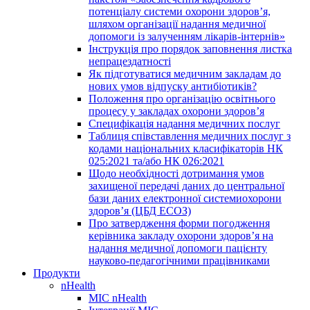
потенціалу системи охорони здоров’я,
шляхом організації надання медичної
допомоги із залученням лікарів-інтернів»
Інструкція про порядок заповнення листка
непрацездатності
Як підготуватися медичним закладам до
нових умов відпуску антибіотиків?
Положення про організацію освітнього
процесу у закладах охорони здоров’я
Специфікація надання медичних послуг
Таблиця співставлення медичних послуг з
кодами національних класифікаторів НК
025:2021 та/або НК 026:2021
Щодо необхідності дотримання умов
захищеної передачі даних до центральної
бази даних електронної системиохорони
здоров’я (ЦБД ЕСОЗ)
Про затвердження форми погодження
керівника закладу охорони здоров’я на
надання медичної допомоги пацієнту
науково-педагогічними працівниками
Продукти
nHealth
МІС nHealth