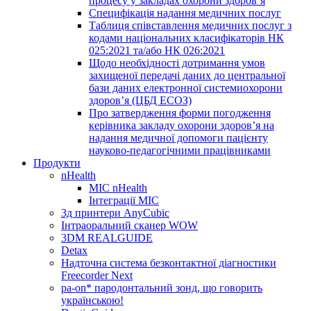
процесу у закладах охорони здоров’я
Специфікація надання медичних послуг
Таблиця співставлення медичних послуг з
кодами національних класифікаторів НК
025:2021 та/або НК 026:2021
Щодо необхідності дотримання умов
захищеної передачі даних до центральної
бази даних електронної системиохорони
здоров’я (ЦБД ЕСОЗ)
Про затвердження форми погодження
керівника закладу охорони здоров’я на
надання медичної допомоги пацієнту
науково-педагогічними працівниками
Продукти
nHealth
МІС nHealth
Інтеграції МІС
3д принтери AnyCubic
Інтраоральний сканер WOW
3DM REALGUIDE
Detax
Надточна система безконтактної діагностики
Freecorder Next
pa-on* пародонтальний зонд, що говорить
українською!