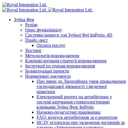
Зубна Фея
Релізи
Опис функціоналу
Системні вимоги для Зубної Феї ImPerio: 4D
Прайс-лист
Оплата послуг
Хостинг
Методологія впровадження
Ключові питання стратегії впровадження
Інструкції по етапам впровадження
Індивідуальні проекти
Нормативні документи
Про зміни до Ліцензійних умов провадження
господарської діяльності з медичної
практики
Електронний рецепт на антибіотики у
системі керування стоматологічними
клініками Зубна Фея: ImPerio
Науково-педагогічні працівники
FAQ: відпуск антибіотиків за е-рецептом
НСЗУ оголосила про укладення договорів за
пакетом «Забезпечення кадрового