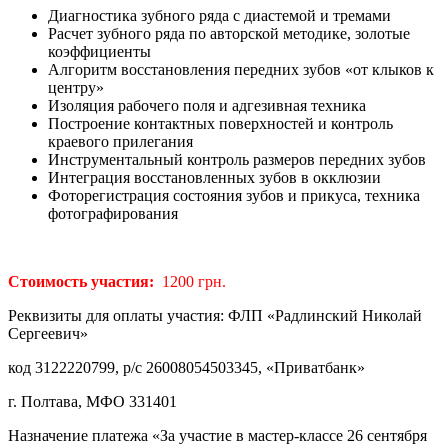
Диагностика зубного ряда с диастемой и тремами
Расчет зубного ряда по авторской методике, золотые
коэффициенты
Алгоритм восстановления передних зубов «от клыков к
центру»
Изоляция рабочего поля и адгезивная техника
Построение контактных поверхностей и контроль
краевого прилегания
Инструментальный контроль размеров передних зубов
Интеграция восстановленных зубов в окклюзии
Фоторегистрация состояния зубов и прикуса, техника
фотографирования
Стоимость участия:
1200 грн.
Реквизиты для оплаты участия: ФЛП «Радлинский Николай
Сергеевич»
код 3122220799, р/с 26008054503345, «Приватбанк»
г. Полтава, МФО 331401
Назначение платежа «За участие в мастер-классе 26 сентября