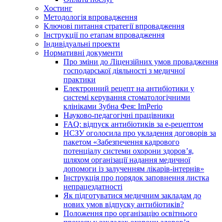
Хостинг
Методологія впровадження
Ключові питання стратегії впровадження
Інструкції по етапам впровадження
Індивідуальні проекти
Нормативні документи
Про зміни до Ліцензійних умов провадження
господарської діяльності з медичної
практики
Електронний рецепт на антибіотики у
системі керування стоматологічними
клініками Зубна Фея: ImPerio
Науково-педагогічні працівники
FAQ: відпуск антибіотиків за е-рецептом
НСЗУ оголосила про укладення договорів за
пакетом «Забезпечення кадрового
потенціалу системи охорони здоров’я,
шляхом організації надання медичної
допомоги із залученням лікарів-інтернів»
Інструкція про порядок заповнення листка
непрацездатності
Як підготуватися медичним закладам до
нових умов відпуску антибіотиків?
Положення про організацію освітнього