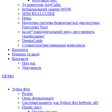
Інтеграції МІС
3д принтери AnyCubic
Інтраоральний сканер WOW
3DM REALGUIDE
Detax
Надточна система безконтактної діагностики
Freecorder Next
pa-on* пародонтальний зонд, що говорить
українською!
DentiqGuide
Стоматологічні навчальні комплекси
Каталоги
Новини та акції
Контакти
Про нас
Документи
DEMO
Зубна Фея
Релізи
Опис функціоналу
Системні вимоги для Зубної Феї ImPerio: 4D
Прайс-лист
Оплата послуг