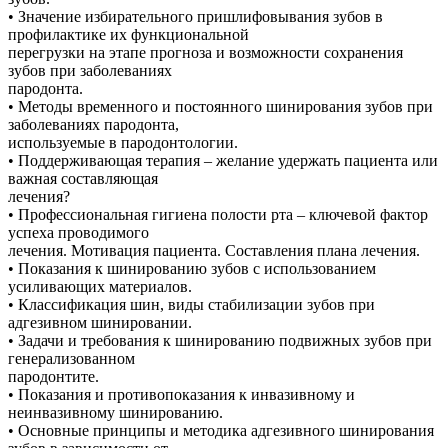
• Значение избирательного пришлифовывания зубов в
профилактике их функциональной
перегрузки на этапе прогноза и возможности сохранения
зубов при заболеваниях
пародонта.
• Методы временного и постоянного шинирования зубов при
заболеваниях пародонта,
используемые в пародонтологии.
• Поддерживающая терапия – желание удержать пациента или
важная составляющая
лечения?
• Профессиональная гигиена полости рта – ключевой фактор
успеха проводимого
лечения. Мотивация пациента. Составления плана лечения.
• Показания к шинированию зубов с использованием
усиливающих материалов.
• Классификация шин, виды стабилизации зубов при
адгезивном шинировании.
• Задачи и требования к шинированию подвижных зубов при
генерализованном
пародонтите.
• Показания и противопоказания к инвазивному и
неинвазивному шинированию.
• Основные принципы и методика адгезивного шинирования