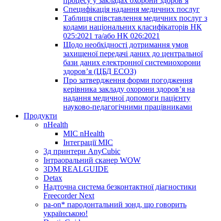
процесу у закладах охорони здоров’я
Специфікація надання медичних послуг
Таблиця співставлення медичних послуг з
кодами національних класифікаторів НК
025:2021 та/або НК 026:2021
Щодо необхідності дотримання умов
захищеної передачі даних до центральної
бази даних електронної системиохорони
здоров’я (ЦБД ЕСОЗ)
Про затвердження форми погодження
керівника закладу охорони здоров’я на
надання медичної допомоги пацієнту
науково-педагогічними працівниками
Продукти
nHealth
МІС nHealth
Інтеграції МІС
3д принтери AnyCubic
Інтраоральний сканер WOW
3DM REALGUIDE
Detax
Надточна система безконтактної діагностики
Freecorder Next
pa-on* пародонтальний зонд, що говорить
українською!