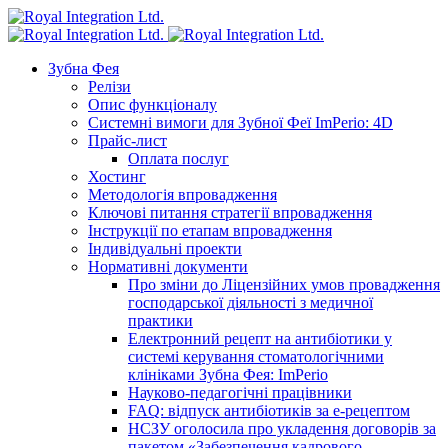
Зубна Фея
Релізи
Опис функціоналу
Системні вимоги для Зубної Феї ImPerio: 4D
Прайс-лист
Оплата послуг
Хостинг
Методологія впровадження
Ключові питання стратегії впровадження
Інструкції по етапам впровадження
Індивідуальні проекти
Нормативні документи
Про зміни до Ліцензійних умов провадження
господарської діяльності з медичної
практики
Електронний рецепт на антибіотики у
системі керування стоматологічними
клініками Зубна Фея: ImPerio
Науково-педагогічні працівники
FAQ: відпуск антибіотиків за е-рецептом
НСЗУ оголосила про укладення договорів за
пакетом «Забезпечення кадрового