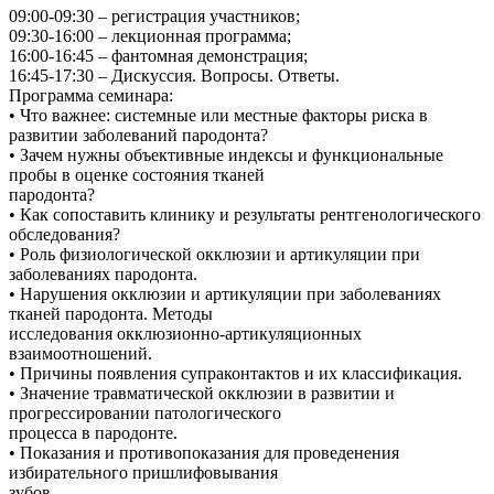
09:00-09:30 – регистрация участников;
09:30-16:00 – лекционная программа;
16:00-16:45 – фантомная демонстрация;
16:45-17:30 – Дискуссия. Вопросы. Ответы.
Программа семинара:
• Что важнее: системные или местные факторы риска в
развитии заболеваний пародонта?
• Зачем нужны объективные индексы и функциональные
пробы в оценке состояния тканей
пародонта?
• Как сопоставить клинику и результаты рентгенологического
обследования?
• Роль физиологической окклюзии и артикуляции при
заболеваниях пародонта.
• Нарушения окклюзии и артикуляции при заболеваниях
тканей пародонта. Методы
исследования окклюзионно-артикуляционных
взаимоотношений.
• Причины появления супраконтактов и их классификация.
• Значение травматической окклюзии в развитии и
прогрессировании патологического
процесса в пародонте.
• Показания и противопоказания для проведенения
избирательного пришлифовывания
зубов.