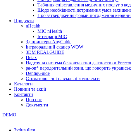
Таблиця співставлення медичних послуг з код
Щодо необхідності дотримання умов захищено
Про затвердження форми погодження керівник
Продукти
nHealth
МІС nHealth
Інтеграції МІС
3д принтери AnyCubic
Інтраоральний сканер WOW
3DM REALGUIDE
Detax
Надточна система безконтактної діагностики Freecor
pa-on* пародонтальний зонд, що говорить українсь
DentiqGuide
Стоматологічні навчальні комплекси
Каталоги
Новини та акції
Контакти
Про нас
Документи
DEMO
Зубна Фея