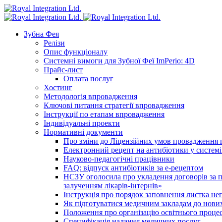
Зубна Фея
Релізи
Опис функціоналу
Системні вимоги для Зубної Феї ImPerio: 4D
Прайс-лист
Оплата послуг
Хостинг
Методологія впровадження
Ключові питання стратегії впровадження
Інструкції по етапам впровадження
Індивідуальні проекти
Нормативні документи
Про зміни до Ліцензійних умов провадження г
Електронний рецепт на антибіотики у системі
Науково-педагогічні працівники
FAQ: відпуск антибіотиків за е-рецептом
НСЗУ оголосила про укладення договорів за п
залученням лікарів-інтернів»
Інструкція про порядок заповнення листка не
Як підготуватися медичним закладам до нових
Положення про організацію освітнього процес
Специфікація надання медичних послуг