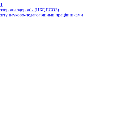
21
иохорони здоров’я (ЦБД ЕСОЗ)
єнту науково-педагогічними працівниками