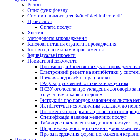
Релізи
Опис функціоналу
Системні вимоги для Зубної Феї ImPerio: 4D
Прайс-лист
Оплата послуг
Хостинг
Методологія впровадження
Ключові питання стратегії впровадження
Інструкції по етапам впровадження
Індивідуальні проекти
Нормативні документи
Про зміни до Ліцензійних умов провадження г
Електронний рецепт на антибіотики у системі
Науково-педагогічні працівники
FAQ: відпуск антибіотиків за е-рецептом
НСЗУ оголосила про укладення договорів за п
залученням лікарів-інтернів»
Інструкція про порядок заповнення листка не
Як підготуватися медичним закладам до нових
Положення про організацію освітнього процес
Специфікація надання медичних послуг
Таблиця співставлення медичних послуг з код
Щодо необхідності дотримання умов захищено
Про затвердження форми погодження керівник
Продукти