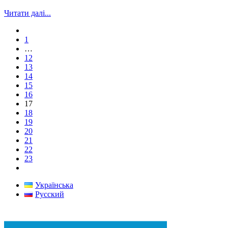
Читати далі...
1
…
12
13
14
15
16
17
18
19
20
21
22
23
Українська
Русский