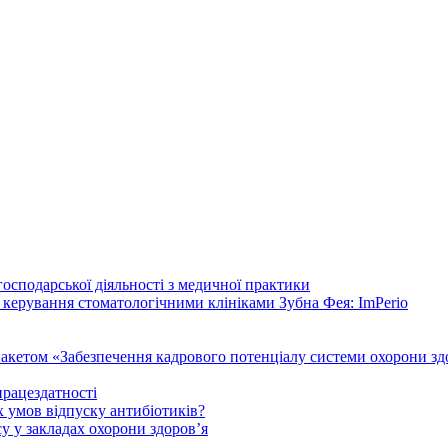
осподарської діяльності з медичної практики
 керування стоматологічними клініками Зубна Фея: ImPerio
акетом «Забезпечення кадрового потенціалу системи охорони здо
працездатності
 умов відпуску антибіотиків?
у у закладах охорони здоров’я