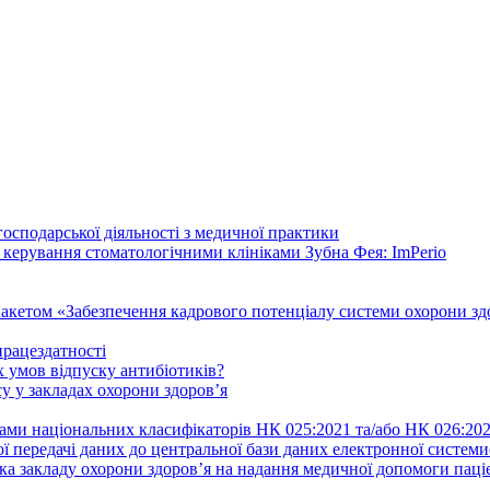
осподарської діяльності з медичної практики
 керування стоматологічними клініками Зубна Фея: ImPerio
акетом «Забезпечення кадрового потенціалу системи охорони здо
працездатності
 умов відпуску антибіотиків?
у у закладах охорони здоров’я
ами національних класифікаторів НК 025:2021 та/або НК 026:20
ї передачі даних до центральної бази даних електронної систем
а закладу охорони здоров’я на надання медичної допомоги паці