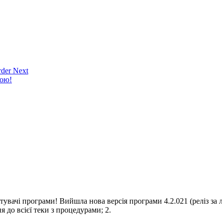
der Next
кою!
истувачі програми! Вийшла нова версія програми 4.2.021 (реліз з
я до всієї теки з процедурами; 2.