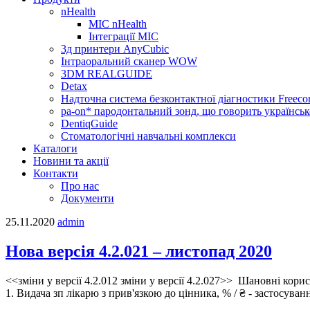
nHealth
МІС nHealth
Інтеграції МІС
3д принтери AnyCubic
Інтраоральний сканер WOW
3DM REALGUIDE
Detax
Надточна система безконтактної діагностики Freecor
pa-on* пародонтальний зонд, що говорить українсь
DentiqGuide
Стоматологічні навчальні комплекси
Каталоги
Новини та акції
Контакти
Про нас
Документи
25.11.2020
admin
Нова версія 4.2.021 – листопад 2020
<<зміни у версії 4.2.012 зміни у версії 4.2.027>> Шановні кор
1. Видача зп лікарю з прив'язкою до цінника, % / ₴ - застосуванн