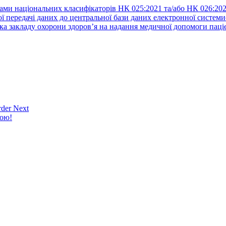
ами національних класифікаторів НК 025:2021 та/або НК 026:20
ї передачі даних до центральної бази даних електронної систем
а закладу охорони здоров’я на надання медичної допомоги паці
der Next
кою!