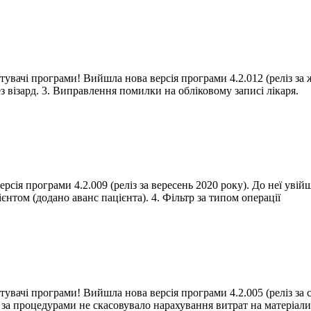
стувачі програми! Вийшла нова версія програми 4.2.012 (реліз за
 візард. 3. Виправлення помилки на обліковому записі лікаря.
версія програми 4.2.009 (реліз за вересень 2020 року). До неї ув
ієнтом (додано аванс пацієнта). 4. Фільтр за типом операції
стувачі програми! Вийшла нова версія програми 4.2.005 (реліз за
в за процедурами не скасовувало нарахування витрат на матеріали