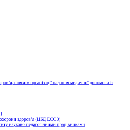
ров’я, шляхом організації надання медичної допомоги із
21
иохорони здоров’я (ЦБД ЕСОЗ)
єнту науково-педагогічними працівниками