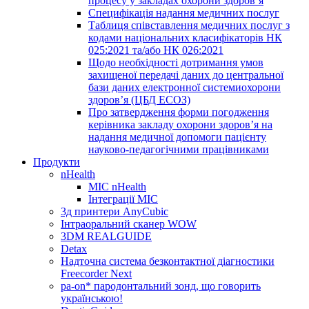
процесу у закладах охорони здоров’я
Специфікація надання медичних послуг
Таблиця співставлення медичних послуг з
кодами національних класифікаторів НК
025:2021 та/або НК 026:2021
Щодо необхідності дотримання умов
захищеної передачі даних до центральної
бази даних електронної системиохорони
здоров’я (ЦБД ЕСОЗ)
Про затвердження форми погодження
керівника закладу охорони здоров’я на
надання медичної допомоги пацієнту
науково-педагогічними працівниками
Продукти
nHealth
МІС nHealth
Інтеграції МІС
3д принтери AnyCubic
Інтраоральний сканер WOW
3DM REALGUIDE
Detax
Надточна система безконтактної діагностики
Freecorder Next
pa-on* пародонтальний зонд, що говорить
українською!