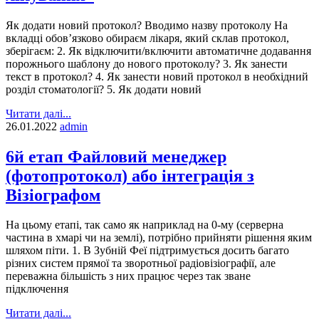
Як додати новий протокол? Вводимо назву протоколу На
вкладці обов’язково обираєм лікаря, який склав протокол,
зберігаєм: 2. Як відключити/включити автоматичне додавання
порожнього шаблону до нового протоколу? 3. Як занести
текст в протокол? 4. Як занести новий протокол в необхідний
розділ стоматології? 5. Як додати новий
Читати далі...
26.01.2022
admin
6й етап Файловий менеджер
(фотопротокол) або інтеграція з
Візіографом
На цьому етапі, так само як наприклад на 0-му (серверна
частина в хмарі чи на землі), потрібно прийняти рішення яким
шляхом піти. 1. В Зубній Феї підтримується досить багато
різних систем прямої та зворотньої радіовізіографії, але
переважна більшість з них працює через так зване
підключення
Читати далі...