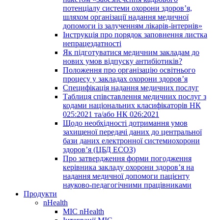
потенціалу системи охорони здоров’я,
шляхом організації надання медичної
допомоги із залученням лікарів-інтернів»
Інструкція про порядок заповнення листка
непрацездатності
Як підготуватися медичним закладам до
нових умов відпуску антибіотиків?
Положення про організацію освітнього
процесу у закладах охорони здоров’я
Специфікація надання медичних послуг
Таблиця співставлення медичних послуг з
кодами національних класифікаторів НК
025:2021 та/або НК 026:2021
Щодо необхідності дотримання умов
захищеної передачі даних до центральної
бази даних електронної системиохорони
здоров’я (ЦБД ЕСОЗ)
Про затвердження форми погодження
керівника закладу охорони здоров’я на
надання медичної допомоги пацієнту
науково-педагогічними працівниками
Продукти
nHealth
МІС nHealth