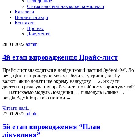
DentiqGuide
Стоматологічні навчальні комплекси
Каталоги
Новини та акції
Контакти
Про нас
Документи
28.01.2022
admin
4й етап впровадження Прайс-лист
Прайс-лист знаходиться в довідниковій частині Зубної Феї. До
речі, ціни на процедури можуть бути як у гривні, так і у
валюті, якщо додати ще окрему надбудову 2. Як дати
доступ на редагування прайс-листа потрібному користувачеві?
Натискаємо модуль Довідники → підмодуль Клініка →
розділ Адміністратор системи →
Читати далі...
27.01.2022
admin
5й етап впровадження “План
лікування”