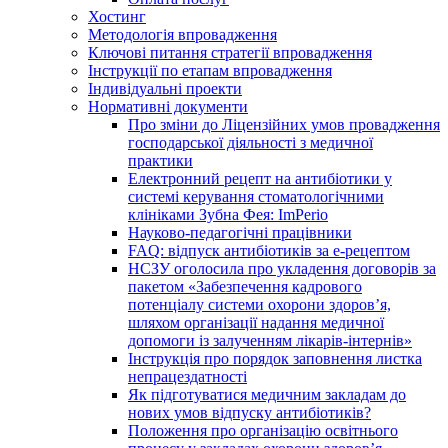
Хостинг
Методологія впровадження
Ключові питання стратегії впровадження
Інструкції по етапам впровадження
Індивідуальні проекти
Нормативні документи
Про зміни до Ліцензійних умов провадження
господарської діяльності з медичної
практики
Електронний рецепт на антибіотики у
системі керування стоматологічними
клініками Зубна Фея: ImPerio
Науково-педагогічні працівники
FAQ: відпуск антибіотиків за е-рецептом
НСЗУ оголосила про укладення договорів за
пакетом «Забезпечення кадрового
потенціалу системи охорони здоров’я,
шляхом організації надання медичної
допомоги із залученням лікарів-інтернів»
Інструкція про порядок заповнення листка
непрацездатності
Як підготуватися медичним закладам до
нових умов відпуску антибіотиків?
Положення про організацію освітнього