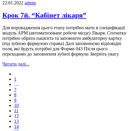
22.01.2022
admin
Крок 7й. “Кабінет лікаря”
Для впровадження цього етапу потрібно мати в специфікації
модуль АРМ (автоматизоване робоче місце) Лікаря. Спочатку
потрібно обрати пацієнта та заповнити амбулаторну картку
(під зубною формулою справа) Далі заповнюємо відповідні
поля, які будуть потрібні для Форми 043 Після цього
переходимо до заповнення зубної формули Зверніть увагу
Читати далі...
1
…
7
8
9
10
11
12
13
14