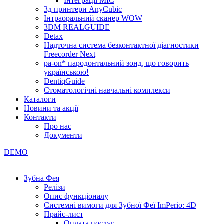
Інтеграції МІС
3д принтери AnyCubic
Інтраоральний сканер WOW
3DM REALGUIDE
Detax
Надточна система безконтактної діагностики
Freecorder Next
pa-on* пародонтальний зонд, що говорить
українською!
DentiqGuide
Стоматологічні навчальні комплекси
Каталоги
Новини та акції
Контакти
Про нас
Документи
DEMO
Зубна Фея
Релізи
Опис функціоналу
Системні вимоги для Зубної Феї ImPerio: 4D
Прайс-лист
Оплата послуг