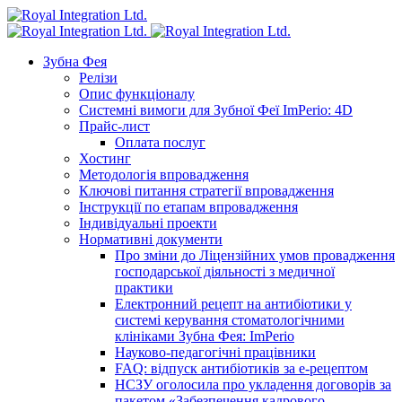
Зубна Фея
Релізи
Опис функціоналу
Системні вимоги для Зубної Феї ImPerio: 4D
Прайс-лист
Оплата послуг
Хостинг
Методологія впровадження
Ключові питання стратегії впровадження
Інструкції по етапам впровадження
Індивідуальні проекти
Нормативні документи
Про зміни до Ліцензійних умов провадження
господарської діяльності з медичної
практики
Електронний рецепт на антибіотики у
системі керування стоматологічними
клініками Зубна Фея: ImPerio
Науково-педагогічні працівники
FAQ: відпуск антибіотиків за е-рецептом
НСЗУ оголосила про укладення договорів за
пакетом «Забезпечення кадрового