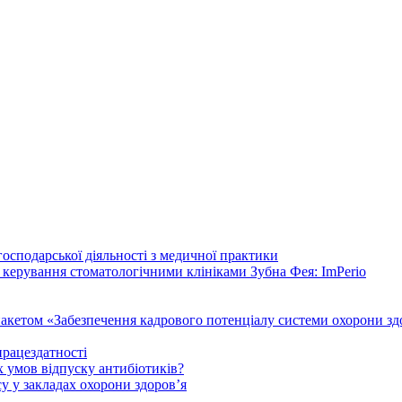
осподарської діяльності з медичної практики
 керування стоматологічними клініками Зубна Фея: ImPerio
акетом «Забезпечення кадрового потенціалу системи охорони здо
працездатності
 умов відпуску антибіотиків?
у у закладах охорони здоров’я