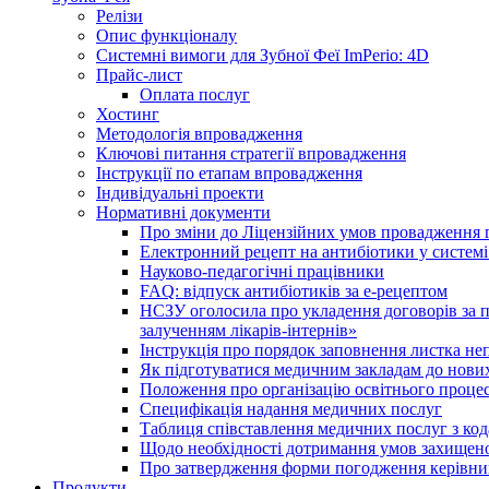
Релізи
Опис функціоналу
Системні вимоги для Зубної Феї ImPerio: 4D
Прайс-лист
Оплата послуг
Хостинг
Методологія впровадження
Ключові питання стратегії впровадження
Інструкції по етапам впровадження
Індивідуальні проекти
Нормативні документи
Про зміни до Ліцензійних умов провадження г
Електронний рецепт на антибіотики у системі
Науково-педагогічні працівники
FAQ: відпуск антибіотиків за е-рецептом
НСЗУ оголосила про укладення договорів за п
залученням лікарів-інтернів»
Інструкція про порядок заповнення листка не
Як підготуватися медичним закладам до нових
Положення про організацію освітнього процес
Специфікація надання медичних послуг
Таблиця співставлення медичних послуг з код
Щодо необхідності дотримання умов захищено
Про затвердження форми погодження керівник
Продукти