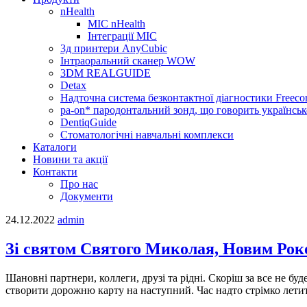
nHealth
МІС nHealth
Інтеграції МІС
3д принтери AnyCubic
Інтраоральний сканер WOW
3DM REALGUIDE
Detax
Надточна система безконтактної діагностики Freecor
pa-on* пародонтальний зонд, що говорить українсь
DentiqGuide
Стоматологічні навчальні комплекси
Каталоги
Новини та акції
Контакти
Про нас
Документи
24.12.2022
admin
Зі святом Святого Миколая, Новим Рок
Шановні партнери, коллеги, друзі та рідні. Скоріш за все не бу
створити дорожню карту на наступний. Час надто стрімко летит