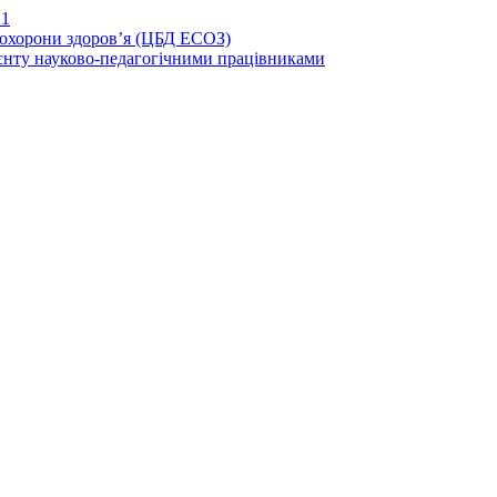
21
иохорони здоров’я (ЦБД ЕСОЗ)
єнту науково-педагогічними працівниками