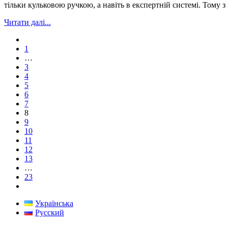
тільки кульковою ручкою, а навіть в експертній системі. Тому 
Читати далі...
1
…
3
4
5
6
7
8
9
10
11
12
13
…
23
Українська
Русский