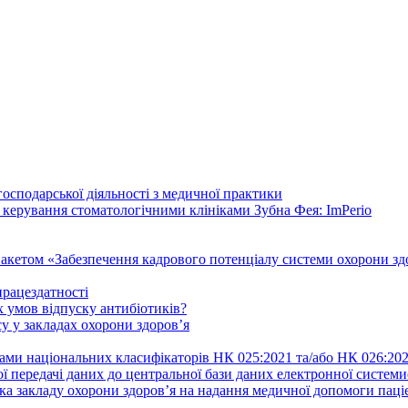
осподарської діяльності з медичної практики
 керування стоматологічними клініками Зубна Фея: ImPerio
акетом «Забезпечення кадрового потенціалу системи охорони здо
працездатності
 умов відпуску антибіотиків?
у у закладах охорони здоров’я
ами національних класифікаторів НК 025:2021 та/або НК 026:20
ї передачі даних до центральної бази даних електронної систем
а закладу охорони здоров’я на надання медичної допомоги паці