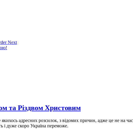
der Next
кою!
ом та Різдвом Христовим
де якихось адресних розсилок, з відомих причин, адже це не на ч
ь і дуже скоро Україна переможе.