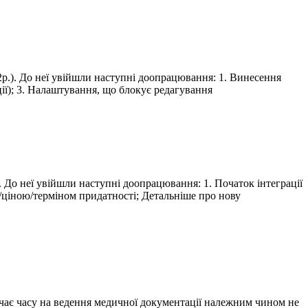
22р.). До неї увійшли наступні доопрацювання: 1. Винесення
ції); 3. Налаштування, що блокує редагування
). До неї увійшли наступні доопрацювання: 1. Початок інтеграції
/ціною/терміном придатності; Детальніше про нову
ачає часу на ведення медичної документації належним чином не