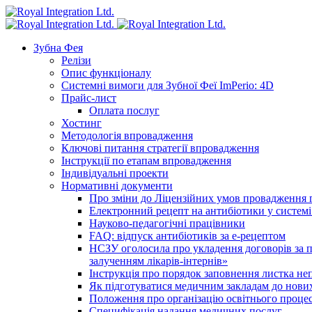
Зубна Фея
Релізи
Опис функціоналу
Системні вимоги для Зубної Феї ImPerio: 4D
Прайс-лист
Оплата послуг
Хостинг
Методологія впровадження
Ключові питання стратегії впровадження
Інструкції по етапам впровадження
Індивідуальні проекти
Нормативні документи
Про зміни до Ліцензійних умов провадження г
Електронний рецепт на антибіотики у системі
Науково-педагогічні працівники
FAQ: відпуск антибіотиків за е-рецептом
НСЗУ оголосила про укладення договорів за п
залученням лікарів-інтернів»
Інструкція про порядок заповнення листка не
Як підготуватися медичним закладам до нових
Положення про організацію освітнього процес
Специфікація надання медичних послуг