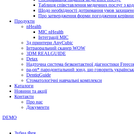
Таблиця співставлення медичних послуг з код
Щодо необхідності дотримання умов захищено
Про затвердження форми погодження керівник
Продукти
nHealth
МІС nHealth
Інтеграції МІС
3д принтери AnyCubic
Інтраоральний сканер WOW
3DM REALGUIDE
Detax
Надточна система безконтактної діагностики Freecor
pa-on* пародонтальний зонд, що говорить українсь
DentiqGuide
Стоматологічні навчальні комплекси
Каталоги
Новини та акції
Контакти
Про нас
Документи
DEMO
Зубна Фея