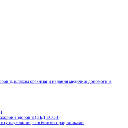
ров’я, шляхом організації надання медичної допомоги із
21
иохорони здоров’я (ЦБД ЕСОЗ)
єнту науково-педагогічними працівниками