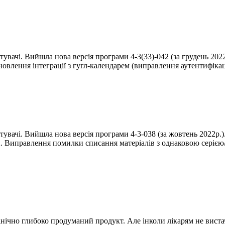
стувачі. Вийшла нова версія програми 4-3(33)-042 (за грудень 20
дновлення інтеграції з гугл-календарем (виправлення аутентифіка
стувачі. Вийшла нова версія програми 4-3-038 (за жовтень 2022р.
2. Виправлення помилки списання матеріалів з однаковою серією
інічно глибоко продуманий продукт. Але інколи лікарям не вист