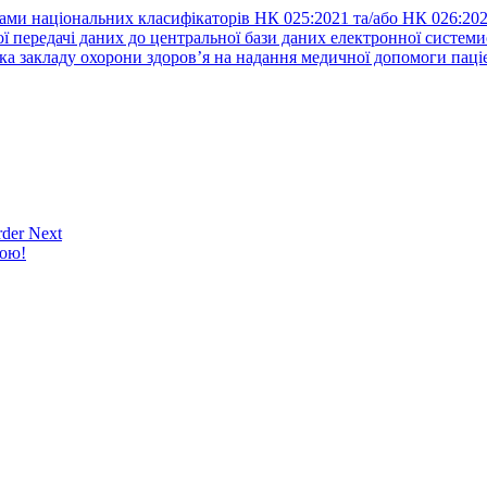
ами національних класифікаторів НК 025:2021 та/або НК 026:20
ї передачі даних до центральної бази даних електронної систем
а закладу охорони здоров’я на надання медичної допомоги паці
der Next
кою!